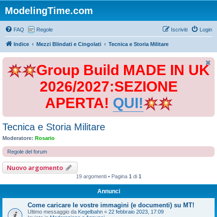
ModelingTime.com
FAQ
Regole
Iscriviti
Login
Indice
Mezzi Blindati e Cingolati
Tecnica e Storia Militare
Group Build MADE IN UK
2026/2027:SEZIONE
APERTA!
QUI!
Tecnica e Storia Militare
Moderatore:
Rosario
Regole del forum
Nuovo argomento
19 argomenti • Pagina
1
di
1
Annunci
Come caricare le vostre immagini (e documenti) su MT!
Ultimo messaggio da
Kegelbahn
«
22 febbraio 2023, 17:09