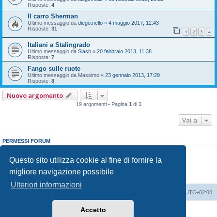
Risposte:
4
Il carro Sherman
Ultimo messaggio da
diego.nello
«
4 maggio 2017, 12:43
Risposte:
31
1
2
3
4
Italiani a Stalingrado
Ultimo messaggio da
Slash
«
20 febbraio 2013, 11:38
Risposte:
7
Fango sulle ruote
Ultimo messaggio da
Massimo
«
23 gennaio 2013, 17:29
Risposte:
8
Nuovo argomento
19 argomenti • Pagina
1
di
1
Vai a
PERMESSI FORUM
Non puoi
aprire nuovi argomenti
Non puoi
rispondere negli argomenti
Questo sito utilizza cookie al fine di fornire la
Non puoi
modificare i tuoi messaggi
migliore navigazione possibile
Non puoi
cancellare i tuoi messaggi
Non puoi
inviare allegati
Ulteriori informazioni
Indice
Contattaci
Cancella cookie
Tutti gli orari sono
UTC+02:00
Accetto
Creato da
phpBB
® Forum Software © phpBB Limited