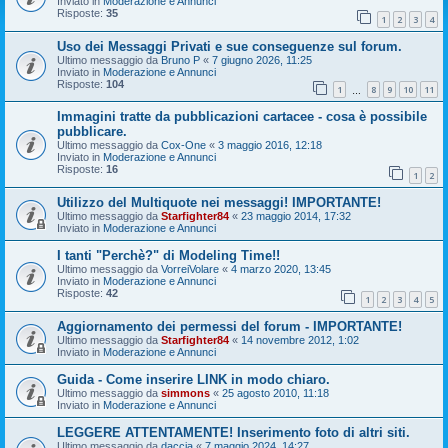
Inviato in
Moderazione e Annunci
Risposte:
35
1
2
3
4
Uso dei Messaggi Privati e sue conseguenze sul forum.
Ultimo messaggio da
Bruno P
«
7 giugno 2026, 11:25
Inviato in
Moderazione e Annunci
Risposte:
104
1
8
9
10
11
…
Immagini tratte da pubblicazioni cartacee - cosa è possibile
pubblicare.
Ultimo messaggio da
Cox-One
«
3 maggio 2016, 12:18
Inviato in
Moderazione e Annunci
Risposte:
16
1
2
Utilizzo del Multiquote nei messaggi! IMPORTANTE!
Ultimo messaggio da
Starfighter84
«
23 maggio 2014, 17:32
Inviato in
Moderazione e Annunci
I tanti "Perchè?" di Modeling Time!!
Ultimo messaggio da
VorreiVolare
«
4 marzo 2020, 13:45
Inviato in
Moderazione e Annunci
Risposte:
42
1
2
3
4
5
Aggiornamento dei permessi del forum - IMPORTANTE!
Ultimo messaggio da
Starfighter84
«
14 novembre 2012, 1:02
Inviato in
Moderazione e Annunci
Guida - Come inserire LINK in modo chiaro.
Ultimo messaggio da
simmons
«
25 agosto 2010, 11:18
Inviato in
Moderazione e Annunci
LEGGERE ATTENTAMENTE! Inserimento foto di altri siti.
Ultimo messaggio da
daccia
«
7 maggio 2024, 14:27