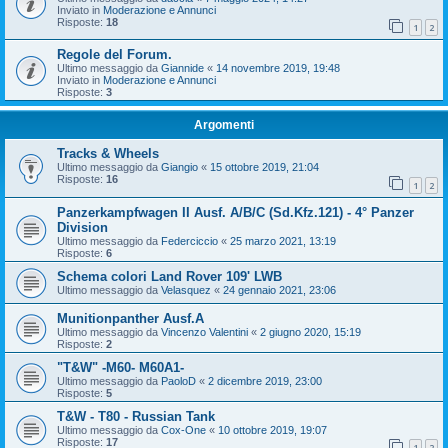
Inviato in
Moderazione e Annunci
Risposte:
18
1
2
Regole del Forum.
Ultimo messaggio da
Giannide
«
14 novembre 2019, 19:48
Inviato in
Moderazione e Annunci
Risposte:
3
Argomenti
Tracks & Wheels
Ultimo messaggio da
Giangio
«
15 ottobre 2019, 21:04
Risposte:
16
1
2
Panzerkampfwagen II Ausf. A/B/C (Sd.Kfz.121) - 4° Panzer
Division
Ultimo messaggio da
Federciccio
«
25 marzo 2021, 13:19
Risposte:
6
Schema colori Land Rover 109' LWB
Ultimo messaggio da
Velasquez
«
24 gennaio 2021, 23:06
Munitionpanther Ausf.A
Ultimo messaggio da
Vincenzo Valentini
«
2 giugno 2020, 15:19
Risposte:
2
"T&W" -M60- M60A1-
Ultimo messaggio da
PaoloD
«
2 dicembre 2019, 23:00
Risposte:
5
T&W - T80 - Russian Tank
Ultimo messaggio da
Cox-One
«
10 ottobre 2019, 19:07
Risposte:
17
1
2