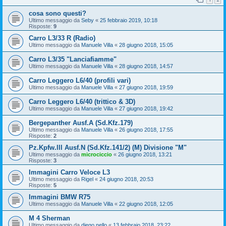
cosa sono questi?
Ultimo messaggio da
Seby
«
25 febbraio 2019, 10:18
Risposte:
9
Carro L3/33 R (Radio)
Ultimo messaggio da
Manuele Villa
«
28 giugno 2018, 15:05
Carro L3/35 "Lanciafiamme"
Ultimo messaggio da
Manuele Villa
«
28 giugno 2018, 14:57
Carro Leggero L6/40 (profili vari)
Ultimo messaggio da
Manuele Villa
«
27 giugno 2018, 19:59
Carro Leggero L6/40 (trittico & 3D)
Ultimo messaggio da
Manuele Villa
«
27 giugno 2018, 19:42
Bergepanther Ausf.A (Sd.Kfz.179)
Ultimo messaggio da
Manuele Villa
«
26 giugno 2018, 17:55
Risposte:
2
Pz.Kpfw.lll Ausf.N (Sd.Kfz.141/2) (M) Divisione "M"
Ultimo messaggio da
microciccio
«
26 giugno 2018, 13:21
Risposte:
3
Immagini Carro Veloce L3
Ultimo messaggio da
Rigel
«
24 giugno 2018, 20:53
Risposte:
5
Immagini BMW R75
Ultimo messaggio da
Manuele Villa
«
22 giugno 2018, 12:05
M 4 Sherman
Ultimo messaggio da
diego.nello
«
13 febbraio 2018, 23:22