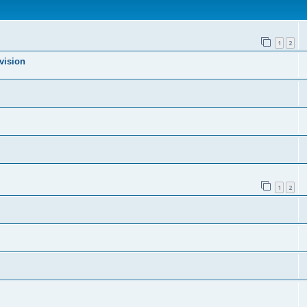
1
2
vision
1
2