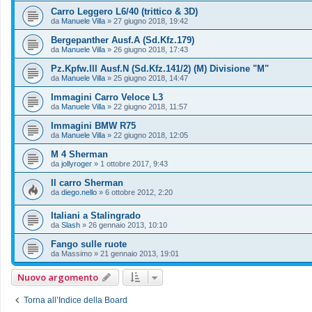
Carro Leggero L6/40 (trittico & 3D)
da
Manuele Villa
»
27 giugno 2018, 19:42
Bergepanther Ausf.A (Sd.Kfz.179)
da
Manuele Villa
»
26 giugno 2018, 17:43
Pz.Kpfw.lll Ausf.N (Sd.Kfz.141/2) (M) Divisione "M"
da
Manuele Villa
»
25 giugno 2018, 14:47
Immagini Carro Veloce L3
da
Manuele Villa
»
22 giugno 2018, 11:57
Immagini BMW R75
da
Manuele Villa
»
22 giugno 2018, 12:05
M 4 Sherman
da
jollyroger
»
1 ottobre 2017, 9:43
Il carro Sherman
da
diego.nello
»
6 ottobre 2012, 2:20
Italiani a Stalingrado
da
Slash
»
26 gennaio 2013, 10:10
Fango sulle ruote
da
Massimo
»
21 gennaio 2013, 19:01
Nuovo argomento
Torna all’Indice della Board