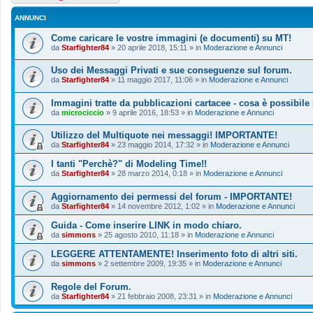
ANNUNCI
Come caricare le vostre immagini (e documenti) su MT!
da
Starfighter84
»
20 aprile 2018, 15:11
» in
Moderazione e Annunci
Uso dei Messaggi Privati e sue conseguenze sul forum.
da
Starfighter84
»
11 maggio 2017, 11:06
» in
Moderazione e Annunci
Immagini tratte da pubblicazioni cartacee - cosa è possibile
da
microciccio
»
9 aprile 2016, 18:53
» in
Moderazione e Annunci
Utilizzo del Multiquote nei messaggi! IMPORTANTE!
da
Starfighter84
»
23 maggio 2014, 17:32
» in
Moderazione e Annunci
I tanti "Perchè?" di Modeling Time!!
da
Starfighter84
»
28 marzo 2014, 0:18
» in
Moderazione e Annunci
Aggiornamento dei permessi del forum - IMPORTANTE!
da
Starfighter84
»
14 novembre 2012, 1:02
» in
Moderazione e Annunci
Guida - Come inserire LINK in modo chiaro.
da
simmons
»
25 agosto 2010, 11:18
» in
Moderazione e Annunci
LEGGERE ATTENTAMENTE! Inserimento foto di altri siti.
da
simmons
»
2 settembre 2009, 19:35
» in
Moderazione e Annunci
Regole del Forum.
da
Starfighter84
»
21 febbraio 2008, 23:31
» in
Moderazione e Annunci