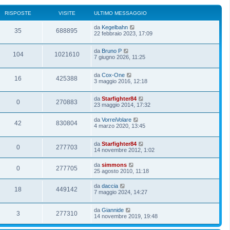
RISPOSTE
VISITE
ULTIMO MESSAGGIO
da
Kegelbahn
35
688895
22 febbraio 2023, 17:09
da
Bruno P
104
1021610
7 giugno 2026, 11:25
da
Cox-One
16
425388
3 maggio 2016, 12:18
da
Starfighter84
0
270883
23 maggio 2014, 17:32
da
VorreiVolare
42
830804
4 marzo 2020, 13:45
da
Starfighter84
0
277703
14 novembre 2012, 1:02
da
simmons
0
277705
25 agosto 2010, 11:18
da
daccia
18
449142
7 maggio 2024, 14:27
da
Giannide
3
277310
14 novembre 2019, 19:48