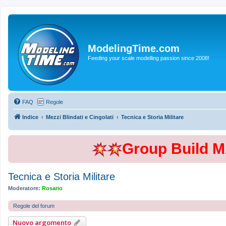
ModelingTime.com
Feeding your scale modelling passion since 2008!
FAQ
Regole
Indice
Mezzi Blindati e Cingolati
Tecnica e Storia Militare
Group Build 
Tecnica e Storia Militare
Moderatore:
Rosario
Regole del forum
Nuovo argomento