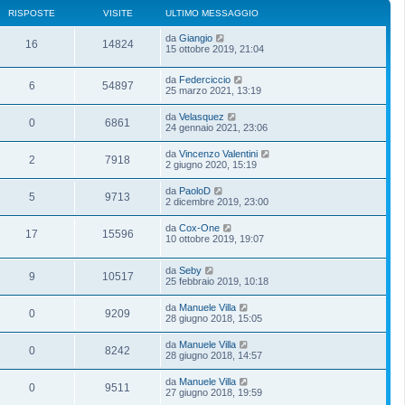
RISPOSTE
VISITE
ULTIMO MESSAGGIO
da
Giangio
16
14824
15 ottobre 2019, 21:04
da
Federciccio
6
54897
25 marzo 2021, 13:19
da
Velasquez
0
6861
24 gennaio 2021, 23:06
da
Vincenzo Valentini
2
7918
2 giugno 2020, 15:19
da
PaoloD
5
9713
2 dicembre 2019, 23:00
da
Cox-One
17
15596
10 ottobre 2019, 19:07
da
Seby
9
10517
25 febbraio 2019, 10:18
da
Manuele Villa
0
9209
28 giugno 2018, 15:05
da
Manuele Villa
0
8242
28 giugno 2018, 14:57
da
Manuele Villa
0
9511
27 giugno 2018, 19:59