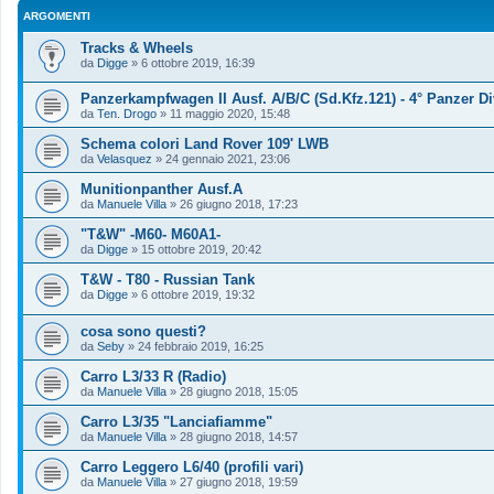
ARGOMENTI
Tracks & Wheels
da
Digge
»
6 ottobre 2019, 16:39
Panzerkampfwagen II Ausf. A/B/C (Sd.Kfz.121) - 4° Panzer Di
da
Ten. Drogo
»
11 maggio 2020, 15:48
Schema colori Land Rover 109' LWB
da
Velasquez
»
24 gennaio 2021, 23:06
Munitionpanther Ausf.A
da
Manuele Villa
»
26 giugno 2018, 17:23
"T&W" -M60- M60A1-
da
Digge
»
15 ottobre 2019, 20:42
T&W - T80 - Russian Tank
da
Digge
»
6 ottobre 2019, 19:32
cosa sono questi?
da
Seby
»
24 febbraio 2019, 16:25
Carro L3/33 R (Radio)
da
Manuele Villa
»
28 giugno 2018, 15:05
Carro L3/35 "Lanciafiamme"
da
Manuele Villa
»
28 giugno 2018, 14:57
Carro Leggero L6/40 (profili vari)
da
Manuele Villa
»
27 giugno 2018, 19:59