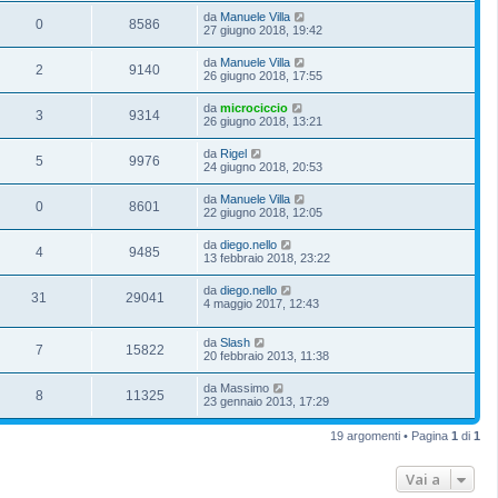
da
Manuele Villa
0
8586
27 giugno 2018, 19:42
da
Manuele Villa
2
9140
26 giugno 2018, 17:55
da
microciccio
3
9314
26 giugno 2018, 13:21
da
Rigel
5
9976
24 giugno 2018, 20:53
da
Manuele Villa
0
8601
22 giugno 2018, 12:05
da
diego.nello
4
9485
13 febbraio 2018, 23:22
da
diego.nello
31
29041
4 maggio 2017, 12:43
da
Slash
7
15822
20 febbraio 2013, 11:38
da
Massimo
8
11325
23 gennaio 2013, 17:29
19 argomenti • Pagina
1
di
1
Vai a