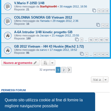
V.Mario F-105D 1/48
Ultimo messaggio da
Starfighter84
«
30 maggio 2012, 16:56
Risposte:
21
1
2
3
COLONNA SONORA GB Vietnam 2012
Ultimo messaggio da
Yamada
«
29 maggio 2012, 2:36
Risposte:
16
1
2
A-6A Intruder 1/48 kinetic progetto GB
Ultimo messaggio da
Jacopo
«
21 maggio 2012, 23:55
Risposte:
180
1
16
17
18
19
…
GB 2012 Vietnam - HH 43 Huskie (Mach2 1:72)
Ultimo messaggio da
sarvo
«
17 maggio 2012, 19:52
Risposte:
86
1
6
7
8
9
…
Nuovo argomento
1
2
Prossimo
32 argomenti
Vai a
PERMESSI FORUM
Non puoi
aprire nuovi argomenti
Non puoi
rispondere negli argomenti
Questo sito utilizza cookie al fine di fornire la
Non puoi
modificare i tuoi messaggi
migliore navigazione possibile
Non puoi
cancellare i tuoi messaggi
Non puoi
inviare allegati