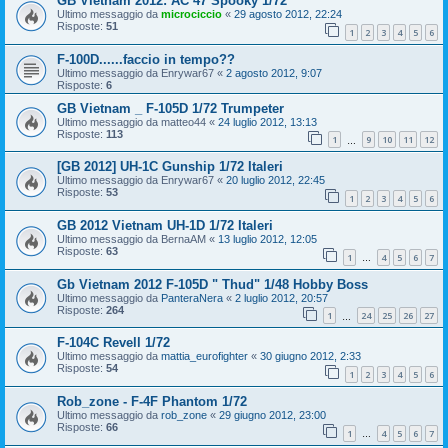
GB Vietnam 2012: AC 47 Spooky 1/72
Ultimo messaggio da
microciccio
«
29 agosto 2012, 22:24
Risposte:
51
1
2
3
4
5
6
F-100D......faccio in tempo??
Ultimo messaggio da
Enrywar67
«
2 agosto 2012, 9:07
Risposte:
6
GB Vietnam _ F-105D 1/72 Trumpeter
Ultimo messaggio da
matteo44
«
24 luglio 2012, 13:13
Risposte:
113
1
9
10
11
12
…
[GB 2012] UH-1C Gunship 1/72 Italeri
Ultimo messaggio da
Enrywar67
«
20 luglio 2012, 22:45
Risposte:
53
1
2
3
4
5
6
GB 2012 Vietnam UH-1D 1/72 Italeri
Ultimo messaggio da
BernaAM
«
13 luglio 2012, 12:05
Risposte:
63
1
4
5
6
7
…
Gb Vietnam 2012 F-105D " Thud" 1/48 Hobby Boss
Ultimo messaggio da
PanteraNera
«
2 luglio 2012, 20:57
Risposte:
264
1
24
25
26
27
…
F-104C Revell 1/72
Ultimo messaggio da
mattia_eurofighter
«
30 giugno 2012, 2:33
Risposte:
54
1
2
3
4
5
6
Rob_zone - F-4F Phantom 1/72
Ultimo messaggio da
rob_zone
«
29 giugno 2012, 23:00
Risposte:
66
1
4
5
6
7
…