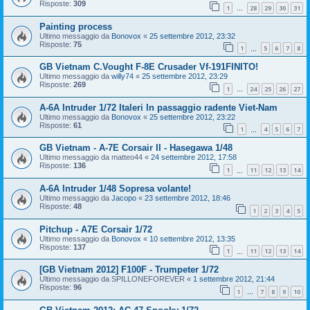
Risposte:
309
1
28
29
30
31
…
Painting process
Ultimo messaggio da
Bonovox
«
25 settembre 2012, 23:32
Risposte:
75
1
5
6
7
8
…
GB Vietnam C.Vought F-8E Crusader Vf-191FINITO!
Ultimo messaggio da
willy74
«
25 settembre 2012, 23:29
Risposte:
269
1
24
25
26
27
…
A-6A Intruder 1/72 Italeri In passaggio radente Viet-Nam
Ultimo messaggio da
Bonovox
«
25 settembre 2012, 23:22
Risposte:
61
1
4
5
6
7
…
GB Vietnam - A-7E Corsair II - Hasegawa 1/48
Ultimo messaggio da
matteo44
«
24 settembre 2012, 17:58
Risposte:
136
1
11
12
13
14
…
A-6A Intruder 1/48 Sopresa volante!
Ultimo messaggio da
Jacopo
«
23 settembre 2012, 18:46
Risposte:
48
1
2
3
4
5
Pitchup - A7E Corsair 1/72
Ultimo messaggio da
Bonovox
«
10 settembre 2012, 13:35
Risposte:
137
1
11
12
13
14
…
[GB Vietnam 2012] F100F - Trumpeter 1/72
Ultimo messaggio da
SPILLONEFOREVER
«
1 settembre 2012, 21:44
Risposte:
96
1
7
8
9
10
…