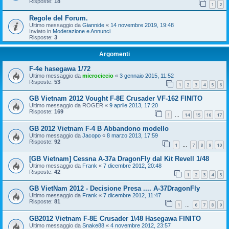
Risposte:
18
1
2
Regole del Forum.
Ultimo messaggio da
Giannide
«
14 novembre 2019, 19:48
Inviato in
Moderazione e Annunci
Risposte:
3
Argomenti
F-4e hasegawa 1/72
Ultimo messaggio da
microciccio
«
3 gennaio 2015, 11:52
Risposte:
53
1
2
3
4
5
6
GB Vietnam 2012 Vought F-8E Crusader VF-162 FINITO
Ultimo messaggio da
ROGER
«
9 aprile 2013, 17:20
Risposte:
169
1
14
15
16
17
…
GB 2012 Vietnam F-4 B Abbandono modello
Ultimo messaggio da
Jacopo
«
8 marzo 2013, 17:59
Risposte:
92
1
7
8
9
10
…
[GB Vietnam] Cessna A-37a DragonFly dal Kit Revell 1/48
Ultimo messaggio da
Frank
«
7 dicembre 2012, 20:48
Risposte:
42
1
2
3
4
5
GB VietNam 2012 - Decisione Presa .... A-37DragonFly
Ultimo messaggio da
Frank
«
7 dicembre 2012, 11:47
Risposte:
81
1
6
7
8
9
…
GB2012 Vietnam F-8E Crusader 1\48 Hasegawa FINITO
Ultimo messaggio da
Snake88
«
4 novembre 2012, 23:57