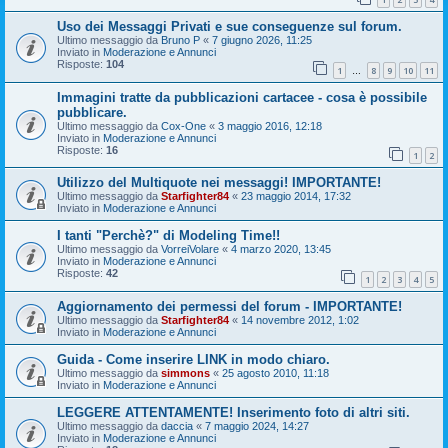
Uso dei Messaggi Privati e sue conseguenze sul forum.
Ultimo messaggio da
Bruno P
«
7 giugno 2026, 11:25
Inviato in
Moderazione e Annunci
Risposte:
104
1
8
9
10
11
…
Immagini tratte da pubblicazioni cartacee - cosa è possibile
pubblicare.
Ultimo messaggio da
Cox-One
«
3 maggio 2016, 12:18
Inviato in
Moderazione e Annunci
Risposte:
16
1
2
Utilizzo del Multiquote nei messaggi! IMPORTANTE!
Ultimo messaggio da
Starfighter84
«
23 maggio 2014, 17:32
Inviato in
Moderazione e Annunci
I tanti "Perchè?" di Modeling Time!!
Ultimo messaggio da
VorreiVolare
«
4 marzo 2020, 13:45
Inviato in
Moderazione e Annunci
Risposte:
42
1
2
3
4
5
Aggiornamento dei permessi del forum - IMPORTANTE!
Ultimo messaggio da
Starfighter84
«
14 novembre 2012, 1:02
Inviato in
Moderazione e Annunci
Guida - Come inserire LINK in modo chiaro.
Ultimo messaggio da
simmons
«
25 agosto 2010, 11:18
Inviato in
Moderazione e Annunci
LEGGERE ATTENTAMENTE! Inserimento foto di altri siti.
Ultimo messaggio da
daccia
«
7 maggio 2024, 14:27
Inviato in
Moderazione e Annunci