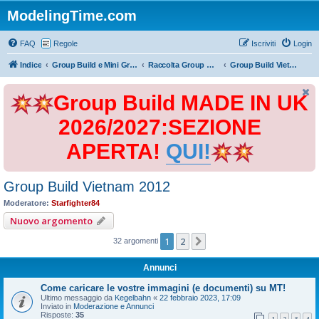
ModelingTime.com
FAQ
Regole
Iscriviti
Login
Indice
Group Build e Mini Group Build
Raccolta Group Build
Group Build Vietnam 2012
Group Build MADE IN UK
2026/2027:SEZIONE
APERTA!
QUI!
Group Build Vietnam 2012
Moderatore:
Starfighter84
Nuovo argomento
1
2
Prossimo
32 argomenti
Annunci
Come caricare le vostre immagini (e documenti) su MT!
Ultimo messaggio da
Kegelbahn
«
22 febbraio 2023, 17:09
Inviato in
Moderazione e Annunci
Risposte:
35
1
2
3
4