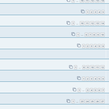
1
10
11
12
13
14
…
1
2
3
4
5
1
10
11
12
13
14
…
1
6
7
8
9
10
…
1
2
3
4
5
6
1
8
9
10
11
12
…
1
2
3
4
5
6
1
3
4
5
6
7
…
1
23
24
25
26
27
…