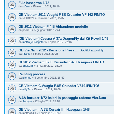
F-4e hasegawa 1/72
da
st0rm
»
15 marzo 2012, 18:16
GB Vietnam 2012 Vought F-8E Crusader VF-162 FINITO
da
MORO21
»
16 marzo 2012, 15:02
GB 2012 Vietnam F-4 B Abbandono modello
da
paolo.u
»
5 giugno 2012, 17:44
[GB Vietnam] Cessna A-37a DragonFly dal Kit Revell 1/48
da
mattia_eurofighter
»
7 aprile 2012, 22:16
GB VietNam 2012 - Decisione Presa .... A-37DragonFly
da
Frank
»
6 marzo 2012, 20:23
GB2012 Vietnam F-8E Crusader 1\48 Hasegawa FINITO
da
Snake88
»
3 marzo 2012, 16:09
Painting process
da
pitchup
»
8 settembre 2012, 18:49
GB Vietnam C.Vought F-8E Crusader Vf-191FINITO!
da
willy74
»
15 marzo 2012, 20:06
A-6A Intruder 1/72 Italeri In passaggio radente Viet-Nam
da
Jacopo
»
22 luglio 2012, 15:10
GB Vietnam - A-7E Corsair II - Hasegawa 1/48
da
matteo44
»
21 aprile 2012, 9:43