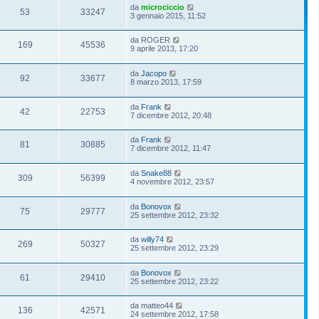
da
microciccio
53
33247
3 gennaio 2015, 11:52
da
ROGER
169
45536
9 aprile 2013, 17:20
da
Jacopo
92
33677
8 marzo 2013, 17:59
da
Frank
42
22753
7 dicembre 2012, 20:48
da
Frank
81
30885
7 dicembre 2012, 11:47
da
Snake88
309
56399
4 novembre 2012, 23:57
da
Bonovox
75
29777
25 settembre 2012, 23:32
da
willy74
269
50327
25 settembre 2012, 23:29
da
Bonovox
61
29410
25 settembre 2012, 23:22
da
matteo44
136
42571
24 settembre 2012, 17:58