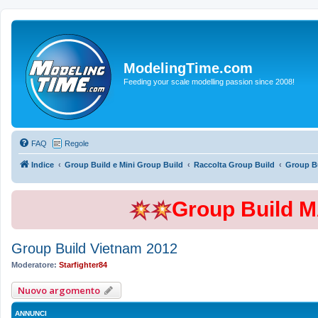
ModelingTime.com
Feeding your scale modelling passion since 2008!
FAQ
Regole
Indice
Group Build e Mini Group Build
Raccolta Group Build
Group Bu
Group Build 
Group Build Vietnam 2012
Moderatore:
Starfighter84
Nuovo argomento
ANNUNCI