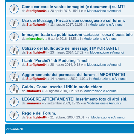
Come caricare le vostre immagini (e documenti) su MT!
da
Starfighter84
»
20 aprile 2018, 15:11
» in
Moderazione e Annunci
Uso dei Messaggi Privati e sue conseguenze sul forum.
da
Starfighter84
»
11 maggio 2017, 11:06
» in
Moderazione e Annunci
Immagini tratte da pubblicazioni cartacee - cosa è possibile
da
microciccio
»
9 aprile 2016, 18:53
» in
Moderazione e Annunci
Utilizzo del Multiquote nei messaggi! IMPORTANTE!
da
Starfighter84
»
23 maggio 2014, 17:32
» in
Moderazione e Annunci
I tanti "Perchè?" di Modeling Time!!
da
Starfighter84
»
28 marzo 2014, 0:18
» in
Moderazione e Annunci
Aggiornamento dei permessi del forum - IMPORTANTE!
da
Starfighter84
»
14 novembre 2012, 1:02
» in
Moderazione e Annunci
Guida - Come inserire LINK in modo chiaro.
da
simmons
»
25 agosto 2010, 11:18
» in
Moderazione e Annunci
LEGGERE ATTENTAMENTE! Inserimento foto di altri siti.
da
simmons
»
2 settembre 2009, 19:35
» in
Moderazione e Annunci
Regole del Forum.
da
Starfighter84
»
21 febbraio 2008, 23:31
» in
Moderazione e Annunci
ARGOMENTI