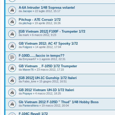
A-6A Intruder 1/48 Sopresa volante!
da
Jacopo
»
22 luglio 2012, 15:17
Pitchup - A7E Corsair 1/72
da
pitchup
»
19 aprile 2012, 16:26
[GB Vietnam 2012] F100F - Trumpeter 1/72
da
mark
»
6 marzo 2012, 9:23
GB Vietnam 2012: AC 47 Spooky 1/72
da
Folgore
»
14 aprile 2012, 17:04
F-100D......faccio in tempo??
da
Enrywar67
»
1 agosto 2012, 22:31
GB Vietnam _ F-105D 1/72 Trumpeter
da
Maver76
»
23 marzo 2012, 17:15
[GB 2012] UH-1C Gunship 1/72 Italeri
da
Fabio_lone
»
15 giugno 2012, 16:51
GB 2012 Vietnam UH-1D 1/72 Italeri
da
Popaye
»
4 marzo 2012, 18:25
Gb Vietnam 2012 F-105D " Thud" 1/48 Hobby Boss
da
PanteraNera
»
19 marzo 2012, 20:04
F-104C Revell 1/72