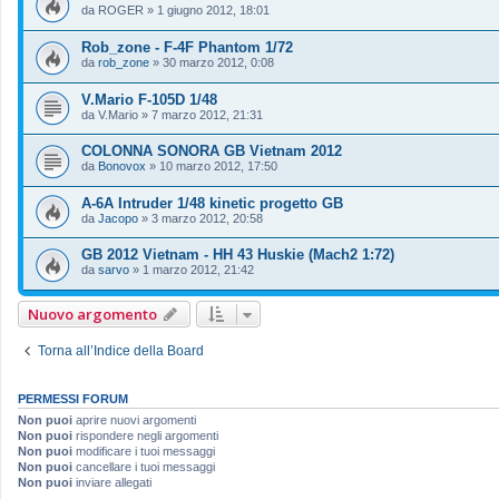
da
ROGER
»
1 giugno 2012, 18:01
Rob_zone - F-4F Phantom 1/72
da
rob_zone
»
30 marzo 2012, 0:08
V.Mario F-105D 1/48
da
V.Mario
»
7 marzo 2012, 21:31
COLONNA SONORA GB Vietnam 2012
da
Bonovox
»
10 marzo 2012, 17:50
A-6A Intruder 1/48 kinetic progetto GB
da
Jacopo
»
3 marzo 2012, 20:58
GB 2012 Vietnam - HH 43 Huskie (Mach2 1:72)
da
sarvo
»
1 marzo 2012, 21:42
Nuovo argomento
Torna all’Indice della Board
PERMESSI FORUM
Non puoi
aprire nuovi argomenti
Non puoi
rispondere negli argomenti
Non puoi
modificare i tuoi messaggi
Non puoi
cancellare i tuoi messaggi
Non puoi
inviare allegati