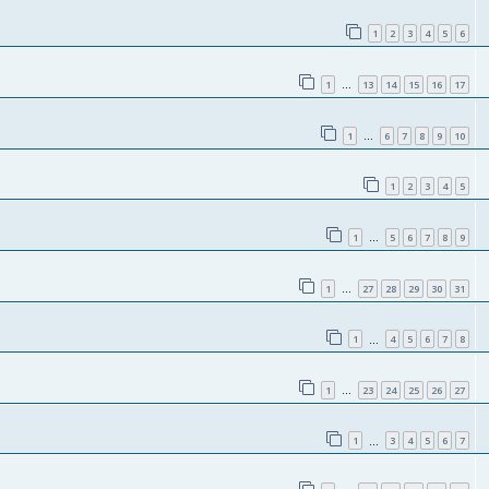
1
2
3
4
5
6
1
13
14
15
16
17
…
1
6
7
8
9
10
…
1
2
3
4
5
1
5
6
7
8
9
…
1
27
28
29
30
31
…
1
4
5
6
7
8
…
1
23
24
25
26
27
…
1
3
4
5
6
7
…