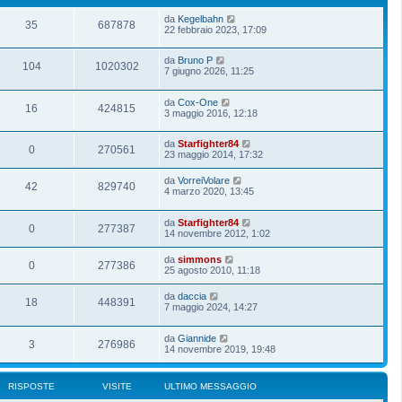
da
Kegelbahn
35
687878
22 febbraio 2023, 17:09
da
Bruno P
104
1020302
7 giugno 2026, 11:25
da
Cox-One
16
424815
3 maggio 2016, 12:18
da
Starfighter84
0
270561
23 maggio 2014, 17:32
da
VorreiVolare
42
829740
4 marzo 2020, 13:45
da
Starfighter84
0
277387
14 novembre 2012, 1:02
da
simmons
0
277386
25 agosto 2010, 11:18
da
daccia
18
448391
7 maggio 2024, 14:27
da
Giannide
3
276986
14 novembre 2019, 19:48
RISPOSTE
VISITE
ULTIMO MESSAGGIO