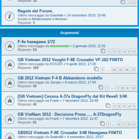
Risposte:
18
1
2
Regole del Forum.
Ultimo messaggio da
Giannide
«
14 novembre 2019, 19:48
Inviato in
Moderazione e Annunci
Risposte:
3
Argomenti
F-4e hasegawa 1/72
Ultimo messaggio da
microciccio
«
3 gennaio 2015, 11:52
Risposte:
53
1
2
3
4
5
6
GB Vietnam 2012 Vought F-8E Crusader VF-162 FINITO
Ultimo messaggio da
ROGER
«
9 aprile 2013, 17:20
Risposte:
169
1
14
15
16
17
…
GB 2012 Vietnam F-4 B Abbandono modello
Ultimo messaggio da
Jacopo
«
8 marzo 2013, 17:59
Risposte:
92
1
7
8
9
10
…
[GB Vietnam] Cessna A-37a DragonFly dal Kit Revell 1/48
Ultimo messaggio da
Frank
«
7 dicembre 2012, 20:48
Risposte:
42
1
2
3
4
5
GB VietNam 2012 - Decisione Presa .... A-37DragonFly
Ultimo messaggio da
Frank
«
7 dicembre 2012, 11:47
Risposte:
81
1
6
7
8
9
…
GB2012 Vietnam F-8E Crusader 1\48 Hasegawa FINITO
Ultimo messaggio da
Snake88
«
4 novembre 2012, 23:57