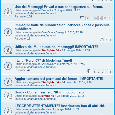
Uso dei Messaggi Privati e sue conseguenze sul forum.
Ultimo messaggio da
Bruno P
«
7 giugno 2026, 11:25
Inviato in
Moderazione e Annunci
Risposte:
104
1
8
9
10
11
…
Immagini tratte da pubblicazioni cartacee - cosa è possibile
pubblicare.
Ultimo messaggio da
Cox-One
«
3 maggio 2016, 12:18
Inviato in
Moderazione e Annunci
Risposte:
16
1
2
Utilizzo del Multiquote nei messaggi! IMPORTANTE!
Ultimo messaggio da
Starfighter84
«
23 maggio 2014, 17:32
Inviato in
Moderazione e Annunci
I tanti "Perchè?" di Modeling Time!!
Ultimo messaggio da
VorreiVolare
«
4 marzo 2020, 13:45
Inviato in
Moderazione e Annunci
Risposte:
42
1
2
3
4
5
Aggiornamento dei permessi del forum - IMPORTANTE!
Ultimo messaggio da
Starfighter84
«
14 novembre 2012, 1:02
Inviato in
Moderazione e Annunci
Guida - Come inserire LINK in modo chiaro.
Ultimo messaggio da
simmons
«
25 agosto 2010, 11:18
Inviato in
Moderazione e Annunci
LEGGERE ATTENTAMENTE! Inserimento foto di altri siti.
Ultimo messaggio da
daccia
«
7 maggio 2024, 14:27
Inviato in
Moderazione e Annunci