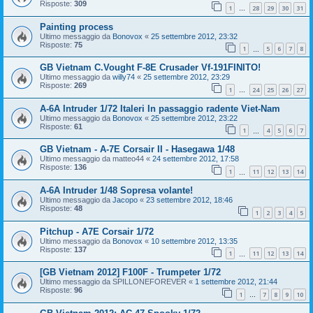
Risposte:
309
1
28
29
30
31
…
Painting process
Ultimo messaggio da
Bonovox
«
25 settembre 2012, 23:32
Risposte:
75
1
5
6
7
8
…
GB Vietnam C.Vought F-8E Crusader Vf-191FINITO!
Ultimo messaggio da
willy74
«
25 settembre 2012, 23:29
Risposte:
269
1
24
25
26
27
…
A-6A Intruder 1/72 Italeri In passaggio radente Viet-Nam
Ultimo messaggio da
Bonovox
«
25 settembre 2012, 23:22
Risposte:
61
1
4
5
6
7
…
GB Vietnam - A-7E Corsair II - Hasegawa 1/48
Ultimo messaggio da
matteo44
«
24 settembre 2012, 17:58
Risposte:
136
1
11
12
13
14
…
A-6A Intruder 1/48 Sopresa volante!
Ultimo messaggio da
Jacopo
«
23 settembre 2012, 18:46
Risposte:
48
1
2
3
4
5
Pitchup - A7E Corsair 1/72
Ultimo messaggio da
Bonovox
«
10 settembre 2012, 13:35
Risposte:
137
1
11
12
13
14
…
[GB Vietnam 2012] F100F - Trumpeter 1/72
Ultimo messaggio da
SPILLONEFOREVER
«
1 settembre 2012, 21:44
Risposte:
96
1
7
8
9
10
…