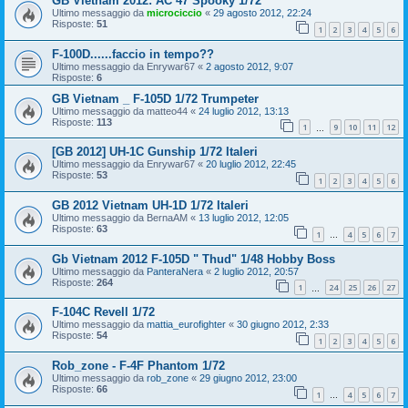
GB Vietnam 2012: AC 47 Spooky 1/72
Ultimo messaggio da
microciccio
«
29 agosto 2012, 22:24
Risposte:
51
1
2
3
4
5
6
F-100D......faccio in tempo??
Ultimo messaggio da
Enrywar67
«
2 agosto 2012, 9:07
Risposte:
6
GB Vietnam _ F-105D 1/72 Trumpeter
Ultimo messaggio da
matteo44
«
24 luglio 2012, 13:13
Risposte:
113
1
9
10
11
12
…
[GB 2012] UH-1C Gunship 1/72 Italeri
Ultimo messaggio da
Enrywar67
«
20 luglio 2012, 22:45
Risposte:
53
1
2
3
4
5
6
GB 2012 Vietnam UH-1D 1/72 Italeri
Ultimo messaggio da
BernaAM
«
13 luglio 2012, 12:05
Risposte:
63
1
4
5
6
7
…
Gb Vietnam 2012 F-105D " Thud" 1/48 Hobby Boss
Ultimo messaggio da
PanteraNera
«
2 luglio 2012, 20:57
Risposte:
264
1
24
25
26
27
…
F-104C Revell 1/72
Ultimo messaggio da
mattia_eurofighter
«
30 giugno 2012, 2:33
Risposte:
54
1
2
3
4
5
6
Rob_zone - F-4F Phantom 1/72
Ultimo messaggio da
rob_zone
«
29 giugno 2012, 23:00
Risposte:
66
1
4
5
6
7
…