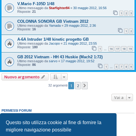
V.Mario F-105D 1/48
Ultimo messaggio da
Starfighter84
«
30 maggio 2012, 16:56
Risposte:
21
1
2
3
COLONNA SONORA GB Vietnam 2012
Ultimo messaggio da
Yamada
«
29 maggio 2012, 2:36
Risposte:
16
1
2
A-6A Intruder 1/48 kinetic progetto GB
Ultimo messaggio da
Jacopo
«
21 maggio 2012, 23:55
Risposte:
180
1
16
17
18
19
…
GB 2012 Vietnam - HH 43 Huskie (Mach2 1:72)
Ultimo messaggio da
sarvo
«
17 maggio 2012, 19:52
Risposte:
86
1
6
7
8
9
…
Nuovo argomento
1
2
Prossimo
32 argomenti
Vai a
PERMESSI FORUM
Non puoi
aprire nuovi argomenti
Non puoi
rispondere negli argomenti
Questo sito utilizza cookie al fine di fornire la
Non puoi
modificare i tuoi messaggi
migliore navigazione possibile
Non puoi
cancellare i tuoi messaggi
Non puoi
inviare allegati