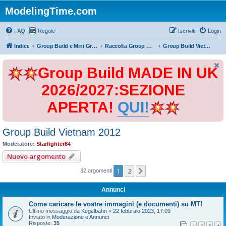
ModelingTime.com
FAQ
Regole
Iscriviti
Login
Indice
Group Build e Mini Group Build
Raccolta Group Build
Group Build Vietnam 2012
Group Build MADE IN UK
2026/2027:SEZIONE
APERTA!
QUI!
Group Build Vietnam 2012
Moderatore:
Starfighter84
Nuovo argomento
1
2
Prossimo
32 argomenti
Annunci
Come caricare le vostre immagini (e documenti) su MT!
Ultimo messaggio da
Kegelbahn
«
22 febbraio 2023, 17:09
Inviato in
Moderazione e Annunci
Risposte:
35
1
2
3
4