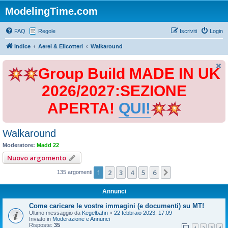
ModelingTime.com
FAQ
Regole
Iscriviti
Login
Indice
Aerei & Elicotteri
Walkaround
Group Build MADE IN UK
2026/2027:SEZIONE
APERTA!
QUI!
Walkaround
Moderatore:
Madd 22
Nuovo argomento
1
2
3
4
5
6
Prossimo
135 argomenti
Annunci
Come caricare le vostre immagini (e documenti) su MT!
Ultimo messaggio da
Kegelbahn
«
22 febbraio 2023, 17:09
Inviato in
Moderazione e Annunci
Risposte:
35
1
2
3
4