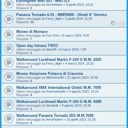
Eurofighter MM7303 - MM7313
Ultimo messaggio da
VorreiVolare
«
9 aprile 2024, 14:22
Risposte:
2
Panavia Tornado 6-51 - MM55000 - Ghedi 6° Stormo
Ultimo messaggio da
Ferry_flight
«
3 aprile 2024, 11:20
Risposte:
15
1
2
Museo di Monaco
Ultimo messaggio da
Cox-One
«
8 marzo 2024, 9:00
Risposte:
7
Open day Istrana 7/9/23
Ultimo messaggio da
Maw89
«
6 marzo 2024, 7:08
Risposte:
5
Walkaround Lockheed Martin F-104 G M.M. 6525
Ultimo messaggio da
Ferry_flight
«
4 marzo 2024, 23:25
Risposte:
7
Museo Aviazione Polacca di Cracovia
Ultimo messaggio da
AleFencer85
«
21 agosto 2023, 15:30
Risposte:
5
Walkaround AMX International Ghibli M.M. 7095
Ultimo messaggio da
Geometrino82
«
9 agosto 2023, 13:15
Risposte:
4
Walkaround Lockheed Martin F-104 G M.M. 6589
Ultimo messaggio da
Dioramik
«
8 agosto 2023, 19:36
Risposte:
3
Walkaround Panavia Tornado IDS M.M.7028
Ultimo messaggio da
AeroFlanker
«
15 aprile 2023, 21:18
Risposte:
4