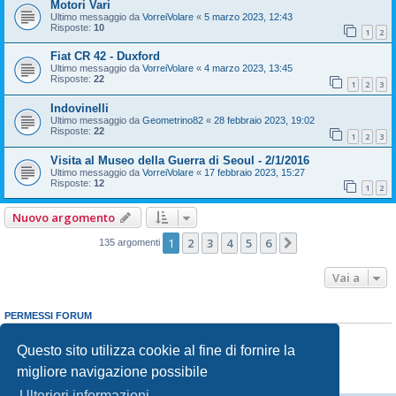
Motori Vari
Ultimo messaggio da
VorreiVolare
«
5 marzo 2023, 12:43
Risposte:
10
1
2
Fiat CR 42 - Duxford
Ultimo messaggio da
VorreiVolare
«
4 marzo 2023, 13:45
Risposte:
22
1
2
3
Indovinelli
Ultimo messaggio da
Geometrino82
«
28 febbraio 2023, 19:02
Risposte:
22
1
2
3
Visita al Museo della Guerra di Seoul - 2/1/2016
Ultimo messaggio da
VorreiVolare
«
17 febbraio 2023, 15:27
Risposte:
12
1
2
Nuovo argomento
1
2
3
4
5
6
Prossimo
135 argomenti
Vai a
PERMESSI FORUM
Non puoi
aprire nuovi argomenti
Non puoi
rispondere negli argomenti
Questo sito utilizza cookie al fine di fornire la
Non puoi
modificare i tuoi messaggi
migliore navigazione possibile
Non puoi
cancellare i tuoi messaggi
Non puoi
inviare allegati
Ulteriori informazioni