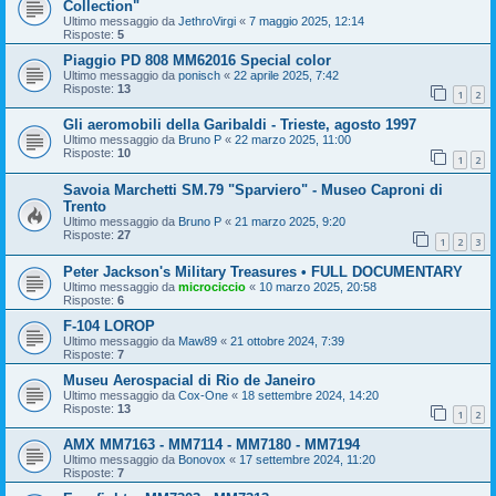
Collection"
Ultimo messaggio da
JethroVirgi
«
7 maggio 2025, 12:14
Risposte:
5
Piaggio PD 808 MM62016 Special color
Ultimo messaggio da
ponisch
«
22 aprile 2025, 7:42
Risposte:
13
1
2
Gli aeromobili della Garibaldi - Trieste, agosto 1997
Ultimo messaggio da
Bruno P
«
22 marzo 2025, 11:00
Risposte:
10
1
2
Savoia Marchetti SM.79 "Sparviero" - Museo Caproni di
Trento
Ultimo messaggio da
Bruno P
«
21 marzo 2025, 9:20
Risposte:
27
1
2
3
Peter Jackson's Military Treasures • FULL DOCUMENTARY
Ultimo messaggio da
microciccio
«
10 marzo 2025, 20:58
Risposte:
6
F-104 LOROP
Ultimo messaggio da
Maw89
«
21 ottobre 2024, 7:39
Risposte:
7
Museu Aerospacial di Rio de Janeiro
Ultimo messaggio da
Cox-One
«
18 settembre 2024, 14:20
Risposte:
13
1
2
AMX MM7163 - MM7114 - MM7180 - MM7194
Ultimo messaggio da
Bonovox
«
17 settembre 2024, 11:20
Risposte:
7