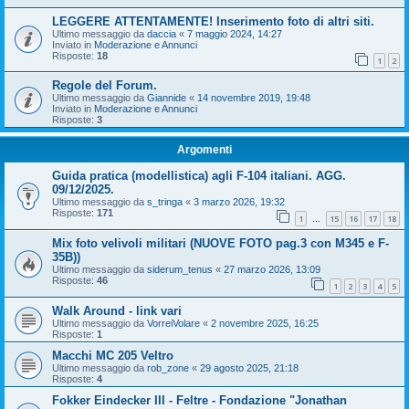
LEGGERE ATTENTAMENTE! Inserimento foto di altri siti.
Ultimo messaggio da
daccia
«
7 maggio 2024, 14:27
Inviato in
Moderazione e Annunci
Risposte:
18
1
2
Regole del Forum.
Ultimo messaggio da
Giannide
«
14 novembre 2019, 19:48
Inviato in
Moderazione e Annunci
Risposte:
3
Argomenti
Guida pratica (modellistica) agli F-104 italiani. AGG.
09/12/2025.
Ultimo messaggio da
s_tringa
«
3 marzo 2026, 19:32
Risposte:
171
1
15
16
17
18
…
Mix foto velivoli militari (NUOVE FOTO pag.3 con M345 e F-
35B))
Ultimo messaggio da
siderum_tenus
«
27 marzo 2026, 13:09
Risposte:
46
1
2
3
4
5
Walk Around - link vari
Ultimo messaggio da
VorreiVolare
«
2 novembre 2025, 16:25
Risposte:
1
Macchi MC 205 Veltro
Ultimo messaggio da
rob_zone
«
29 agosto 2025, 21:18
Risposte:
4
Fokker Eindecker III - Feltre - Fondazione "Jonathan