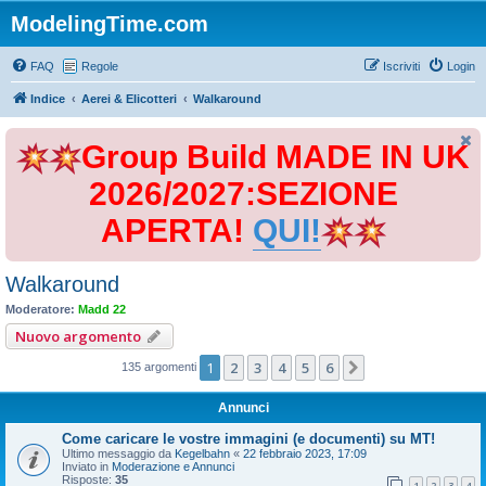
ModelingTime.com
FAQ
Regole
Iscriviti
Login
Indice
Aerei & Elicotteri
Walkaround
Group Build MADE IN UK
2026/2027:SEZIONE
APERTA!
QUI!
Walkaround
Moderatore:
Madd 22
Nuovo argomento
1
2
3
4
5
6
Prossimo
135 argomenti
Annunci
Come caricare le vostre immagini (e documenti) su MT!
Ultimo messaggio da
Kegelbahn
«
22 febbraio 2023, 17:09
Inviato in
Moderazione e Annunci
Risposte:
35
1
2
3
4