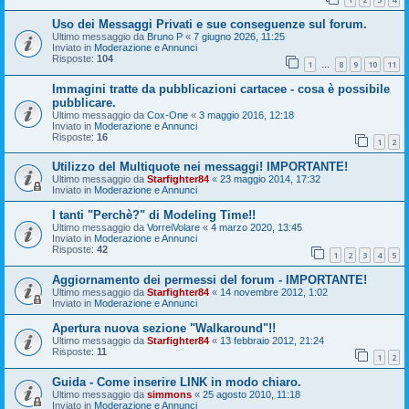
Uso dei Messaggi Privati e sue conseguenze sul forum.
Ultimo messaggio da
Bruno P
«
7 giugno 2026, 11:25
Inviato in
Moderazione e Annunci
Risposte:
104
1
8
9
10
11
…
Immagini tratte da pubblicazioni cartacee - cosa è possibile
pubblicare.
Ultimo messaggio da
Cox-One
«
3 maggio 2016, 12:18
Inviato in
Moderazione e Annunci
Risposte:
16
1
2
Utilizzo del Multiquote nei messaggi! IMPORTANTE!
Ultimo messaggio da
Starfighter84
«
23 maggio 2014, 17:32
Inviato in
Moderazione e Annunci
I tanti "Perchè?" di Modeling Time!!
Ultimo messaggio da
VorreiVolare
«
4 marzo 2020, 13:45
Inviato in
Moderazione e Annunci
Risposte:
42
1
2
3
4
5
Aggiornamento dei permessi del forum - IMPORTANTE!
Ultimo messaggio da
Starfighter84
«
14 novembre 2012, 1:02
Inviato in
Moderazione e Annunci
Apertura nuova sezione "Walkaround"!!
Ultimo messaggio da
Starfighter84
«
13 febbraio 2012, 21:24
Risposte:
11
1
2
Guida - Come inserire LINK in modo chiaro.
Ultimo messaggio da
simmons
«
25 agosto 2010, 11:18
Inviato in
Moderazione e Annunci