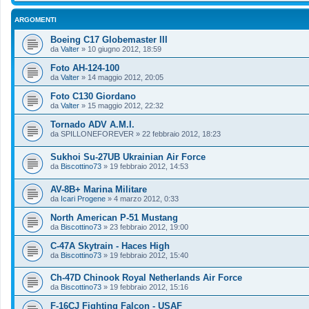
ARGOMENTI
Boeing C17 Globemaster III
da
Valter
»
10 giugno 2012, 18:59
Foto AH-124-100
da
Valter
»
14 maggio 2012, 20:05
Foto C130 Giordano
da
Valter
»
15 maggio 2012, 22:32
Tornado ADV A.M.I.
da
SPILLONEFOREVER
»
22 febbraio 2012, 18:23
Sukhoi Su-27UB Ukrainian Air Force
da
Biscottino73
»
19 febbraio 2012, 14:53
AV-8B+ Marina Militare
da
Icari Progene
»
4 marzo 2012, 0:33
North American P-51 Mustang
da
Biscottino73
»
23 febbraio 2012, 19:00
C-47A Skytrain - Haces High
da
Biscottino73
»
19 febbraio 2012, 15:40
Ch-47D Chinook Royal Netherlands Air Force
da
Biscottino73
»
19 febbraio 2012, 15:16
F-16CJ Fighting Falcon - USAF