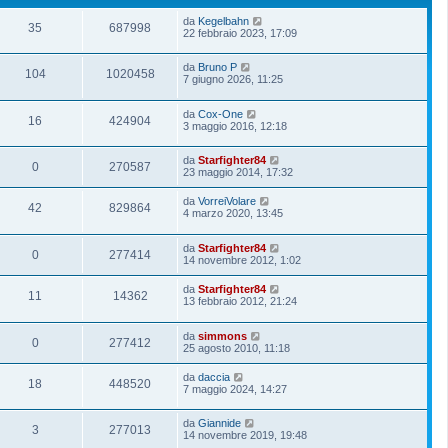
da
Kegelbahn
35
687998
22 febbraio 2023, 17:09
da
Bruno P
104
1020458
7 giugno 2026, 11:25
da
Cox-One
16
424904
3 maggio 2016, 12:18
da
Starfighter84
0
270587
23 maggio 2014, 17:32
da
VorreiVolare
42
829864
4 marzo 2020, 13:45
da
Starfighter84
0
277414
14 novembre 2012, 1:02
da
Starfighter84
11
14362
13 febbraio 2012, 21:24
da
simmons
0
277412
25 agosto 2010, 11:18
da
daccia
18
448520
7 maggio 2024, 14:27
da
Giannide
3
277013
14 novembre 2019, 19:48