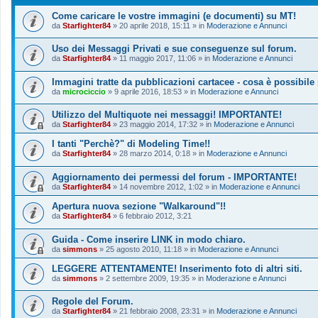
Come caricare le vostre immagini (e documenti) su MT!
da
Starfighter84
»
20 aprile 2018, 15:11
» in
Moderazione e Annunci
Uso dei Messaggi Privati e sue conseguenze sul forum.
da
Starfighter84
»
11 maggio 2017, 11:06
» in
Moderazione e Annunci
Immagini tratte da pubblicazioni cartacee - cosa è possibile
da
microciccio
»
9 aprile 2016, 18:53
» in
Moderazione e Annunci
Utilizzo del Multiquote nei messaggi! IMPORTANTE!
da
Starfighter84
»
23 maggio 2014, 17:32
» in
Moderazione e Annunci
I tanti "Perchè?" di Modeling Time!!
da
Starfighter84
»
28 marzo 2014, 0:18
» in
Moderazione e Annunci
Aggiornamento dei permessi del forum - IMPORTANTE!
da
Starfighter84
»
14 novembre 2012, 1:02
» in
Moderazione e Annunci
Apertura nuova sezione "Walkaround"!!
da
Starfighter84
»
6 febbraio 2012, 3:21
Guida - Come inserire LINK in modo chiaro.
da
simmons
»
25 agosto 2010, 11:18
» in
Moderazione e Annunci
LEGGERE ATTENTAMENTE! Inserimento foto di altri siti.
da
simmons
»
2 settembre 2009, 19:35
» in
Moderazione e Annunci
Regole del Forum.
da
Starfighter84
»
21 febbraio 2008, 23:31
» in
Moderazione e Annunci