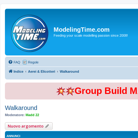
ModelingTime.com
Feeding your scale modelling passion since 2008!
FAQ
Regole
Indice
Aerei & Elicotteri
Walkaround
Group Build 
Walkaround
Moderatore:
Madd 22
Nuovo argomento
ANNUNCI