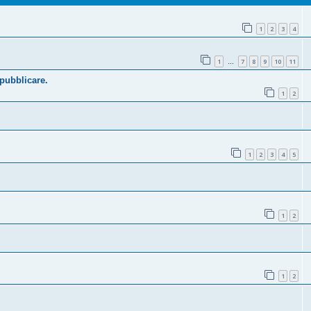
1
2
3
4
1
7
8
9
10
11
…
 pubblicare.
1
2
1
2
3
4
5
1
2
1
2