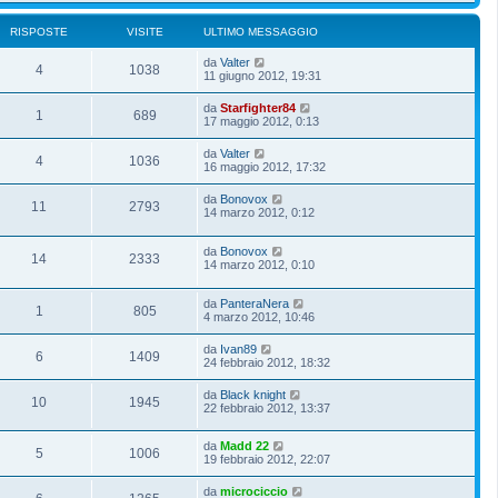
RISPOSTE
VISITE
ULTIMO MESSAGGIO
da
Valter
4
1038
11 giugno 2012, 19:31
da
Starfighter84
1
689
17 maggio 2012, 0:13
da
Valter
4
1036
16 maggio 2012, 17:32
da
Bonovox
11
2793
14 marzo 2012, 0:12
da
Bonovox
14
2333
14 marzo 2012, 0:10
da
PanteraNera
1
805
4 marzo 2012, 10:46
da
Ivan89
6
1409
24 febbraio 2012, 18:32
da
Black knight
10
1945
22 febbraio 2012, 13:37
da
Madd 22
5
1006
19 febbraio 2012, 22:07
da
microciccio