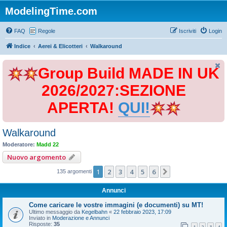
ModelingTime.com
FAQ
Regole
Iscriviti
Login
Indice
Aerei & Elicotteri
Walkaround
Group Build MADE IN UK
2026/2027:SEZIONE
APERTA!
QUI!
Walkaround
Moderatore:
Madd 22
Nuovo argomento
1
2
3
4
5
6
Prossimo
135 argomenti
Annunci
Come caricare le vostre immagini (e documenti) su MT!
Ultimo messaggio da
Kegelbahn
«
22 febbraio 2023, 17:09
Inviato in
Moderazione e Annunci
Risposte:
35
1
2
3
4