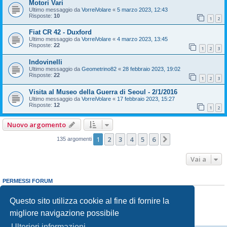
Motori Vari
Ultimo messaggio da
VorreiVolare
«
5 marzo 2023, 12:43
Risposte:
10
1
2
Fiat CR 42 - Duxford
Ultimo messaggio da
VorreiVolare
«
4 marzo 2023, 13:45
Risposte:
22
1
2
3
Indovinelli
Ultimo messaggio da
Geometrino82
«
28 febbraio 2023, 19:02
Risposte:
22
1
2
3
Visita al Museo della Guerra di Seoul - 2/1/2016
Ultimo messaggio da
VorreiVolare
«
17 febbraio 2023, 15:27
Risposte:
12
1
2
Nuovo argomento
1
2
3
4
5
6
Prossimo
135 argomenti
Vai a
PERMESSI FORUM
Non puoi
aprire nuovi argomenti
Non puoi
rispondere negli argomenti
Questo sito utilizza cookie al fine di fornire la
Non puoi
modificare i tuoi messaggi
migliore navigazione possibile
Non puoi
cancellare i tuoi messaggi
Non puoi
inviare allegati
Ulteriori informazioni