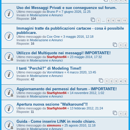
Uso dei Messaggi Privati e sue conseguenze sul forum.
Ultimo messaggio da
Bruno P
«
7 giugno 2026, 11:25
Inviato in
Moderazione e Annunci
Risposte:
104
1
8
9
10
11
…
Immagini tratte da pubblicazioni cartacee - cosa è possibile
pubblicare.
Ultimo messaggio da
Cox-One
«
3 maggio 2016, 12:18
Inviato in
Moderazione e Annunci
Risposte:
16
1
2
Utilizzo del Multiquote nei messaggi! IMPORTANTE!
Ultimo messaggio da
Starfighter84
«
23 maggio 2014, 17:32
Inviato in
Moderazione e Annunci
I tanti "Perchè?" di Modeling Time!!
Ultimo messaggio da
VorreiVolare
«
4 marzo 2020, 13:45
Inviato in
Moderazione e Annunci
Risposte:
42
1
2
3
4
5
Aggiornamento dei permessi del forum - IMPORTANTE!
Ultimo messaggio da
Starfighter84
«
14 novembre 2012, 1:02
Inviato in
Moderazione e Annunci
Apertura nuova sezione "Walkaround"!!
Ultimo messaggio da
Starfighter84
«
13 febbraio 2012, 21:24
Risposte:
11
1
2
Guida - Come inserire LINK in modo chiaro.
Ultimo messaggio da
simmons
«
25 agosto 2010, 11:18
Inviato in
Moderazione e Annunci