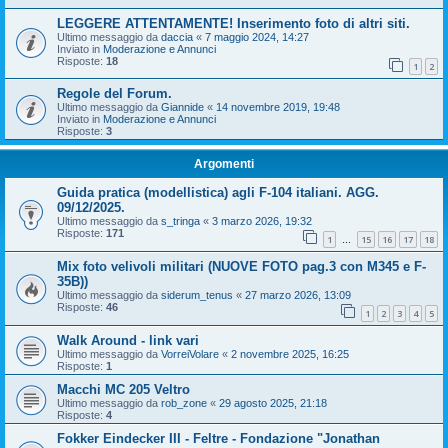
LEGGERE ATTENTAMENTE! Inserimento foto di altri siti.
Ultimo messaggio da
daccia
«
7 maggio 2024, 14:27
Inviato in
Moderazione e Annunci
Risposte:
18
1
2
Regole del Forum.
Ultimo messaggio da
Giannide
«
14 novembre 2019, 19:48
Inviato in
Moderazione e Annunci
Risposte:
3
Argomenti
Guida pratica (modellistica) agli F-104 italiani. AGG.
09/12/2025.
Ultimo messaggio da
s_tringa
«
3 marzo 2026, 19:32
Risposte:
171
1
15
16
17
18
…
Mix foto velivoli militari (NUOVE FOTO pag.3 con M345 e F-
35B))
Ultimo messaggio da
siderum_tenus
«
27 marzo 2026, 13:09
Risposte:
46
1
2
3
4
5
Walk Around - link vari
Ultimo messaggio da
VorreiVolare
«
2 novembre 2025, 16:25
Risposte:
1
Macchi MC 205 Veltro
Ultimo messaggio da
rob_zone
«
29 agosto 2025, 21:18
Risposte:
4
Fokker Eindecker III - Feltre - Fondazione "Jonathan