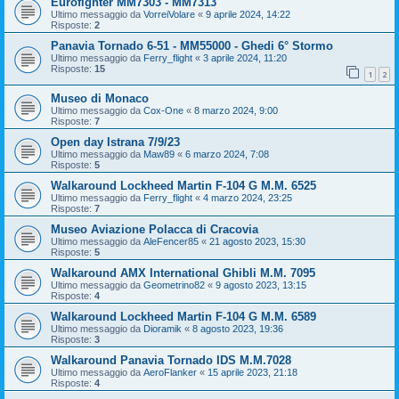
Eurofighter MM7303 - MM7313
Ultimo messaggio da
VorreiVolare
«
9 aprile 2024, 14:22
Risposte:
2
Panavia Tornado 6-51 - MM55000 - Ghedi 6° Stormo
Ultimo messaggio da
Ferry_flight
«
3 aprile 2024, 11:20
Risposte:
15
1
2
Museo di Monaco
Ultimo messaggio da
Cox-One
«
8 marzo 2024, 9:00
Risposte:
7
Open day Istrana 7/9/23
Ultimo messaggio da
Maw89
«
6 marzo 2024, 7:08
Risposte:
5
Walkaround Lockheed Martin F-104 G M.M. 6525
Ultimo messaggio da
Ferry_flight
«
4 marzo 2024, 23:25
Risposte:
7
Museo Aviazione Polacca di Cracovia
Ultimo messaggio da
AleFencer85
«
21 agosto 2023, 15:30
Risposte:
5
Walkaround AMX International Ghibli M.M. 7095
Ultimo messaggio da
Geometrino82
«
9 agosto 2023, 13:15
Risposte:
4
Walkaround Lockheed Martin F-104 G M.M. 6589
Ultimo messaggio da
Dioramik
«
8 agosto 2023, 19:36
Risposte:
3
Walkaround Panavia Tornado IDS M.M.7028
Ultimo messaggio da
AeroFlanker
«
15 aprile 2023, 21:18
Risposte:
4