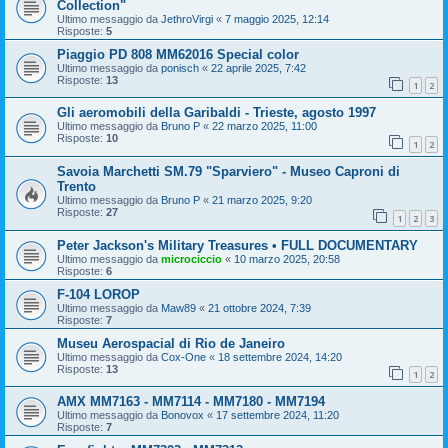
Collection"
Ultimo messaggio da
JethroVirgi
«
7 maggio 2025, 12:14
Risposte:
5
Piaggio PD 808 MM62016 Special color
Ultimo messaggio da
ponisch
«
22 aprile 2025, 7:42
Risposte:
13
1
2
Gli aeromobili della Garibaldi - Trieste, agosto 1997
Ultimo messaggio da
Bruno P
«
22 marzo 2025, 11:00
Risposte:
10
1
2
Savoia Marchetti SM.79 "Sparviero" - Museo Caproni di
Trento
Ultimo messaggio da
Bruno P
«
21 marzo 2025, 9:20
Risposte:
27
1
2
3
Peter Jackson's Military Treasures • FULL DOCUMENTARY
Ultimo messaggio da
microciccio
«
10 marzo 2025, 20:58
Risposte:
6
F-104 LOROP
Ultimo messaggio da
Maw89
«
21 ottobre 2024, 7:39
Risposte:
7
Museu Aerospacial di Rio de Janeiro
Ultimo messaggio da
Cox-One
«
18 settembre 2024, 14:20
Risposte:
13
1
2
AMX MM7163 - MM7114 - MM7180 - MM7194
Ultimo messaggio da
Bonovox
«
17 settembre 2024, 11:20
Risposte:
7