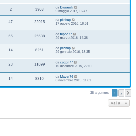
da
Dioramik
2
3903
9 maggio 2017, 16:47
da
pitchup
47
22015
17 agosto 2016, 18:51
da
filippo77
65
25638
29 marzo 2016, 14:38
da
pitchup
14
8251
29 gennaio 2016, 18:35
da
cotton77
23
11099
10 dicembre 2015, 22:51
da
Maver76
14
8310
8 novembre 2015, 11:01
1
2
P
38 argomenti
Vai a