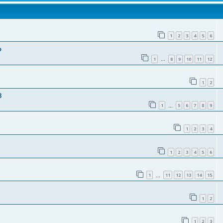
1
2
3
4
5
6
o
1
8
9
10
11
12
…
1
2
8
1
5
6
7
8
9
…
1
2
3
4
1
2
3
4
5
6
1
11
12
13
14
15
…
1
2
1
2
3