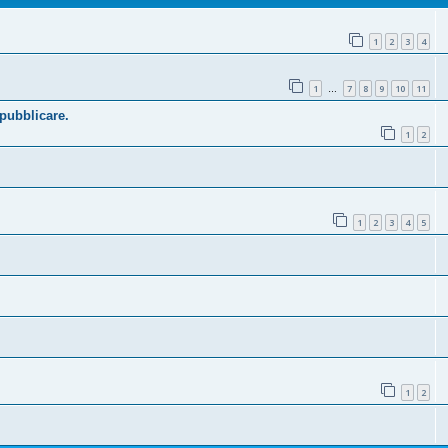
1
2
3
4
1
7
8
9
10
11
…
 pubblicare.
1
2
1
2
3
4
5
1
2