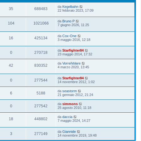
da
Kegelbahn
35
688483
22 febbraio 2023, 17:09
da
Bruno P
104
1021066
7 giugno 2026, 11:25
da
Cox-One
16
425134
3 maggio 2016, 12:18
da
Starfighter84
0
270718
23 maggio 2014, 17:32
da
VorreiVolare
42
830352
4 marzo 2020, 13:45
da
Starfighter84
0
277544
14 novembre 2012, 1:02
da
seastorm
6
5188
21 gennaio 2012, 21:24
da
simmons
0
277542
25 agosto 2010, 11:18
da
daccia
18
448802
7 maggio 2024, 14:27
da
Giannide
3
277149
14 novembre 2019, 19:48