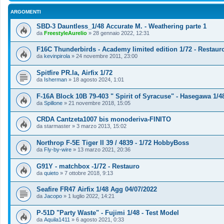
ARGOMENTI
SBD-3 Dauntless_1/48 Accurate M. - Weathering parte 1
da
FreestyleAurelio
»
28 gennaio 2022, 12:31
F16C Thunderbirds - Academy limited edition 1/72 - Restaur
da
kevinpirola
»
24 novembre 2011, 23:00
Spitfire PR.Ia, Airfix 1/72
da
Isherman
»
18 agosto 2024, 1:01
F-16A Block 10B 79-403 " Spirit of Syracuse" - Hasegawa 1/4
da
Spillone
»
21 novembre 2018, 15:05
CRDA Cantzeta1007 bis monoderiva-FINITO
da
starmaster
»
3 marzo 2013, 15:02
Northrop F-5E Tiger II 39 / 4839 - 1/72 HobbyBoss
da
Fly-by-wire
»
13 marzo 2021, 20:36
G91Y - matchbox -1/72 - Restauro
da
quieto
»
7 ottobre 2018, 9:13
Seafire FR47 Airfix 1/48 Agg 04/07/2022
da
Jacopo
»
1 luglio 2022, 14:21
P-51D "Party Waste" - Fujimi 1/48 - Test Model
da
Aquila1411
»
6 agosto 2021, 0:33