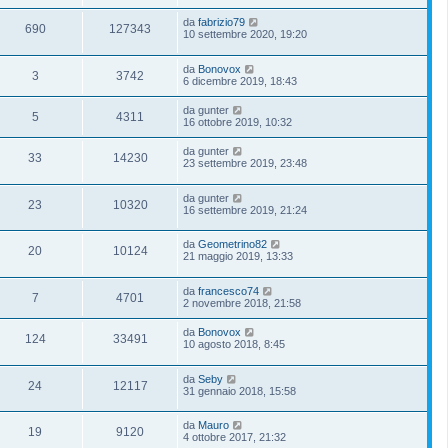
da
fabrizio79
690
127343
10 settembre 2020, 19:20
da
Bonovox
3
3742
6 dicembre 2019, 18:43
da
gunter
5
4311
16 ottobre 2019, 10:32
da
gunter
33
14230
23 settembre 2019, 23:48
da
gunter
23
10320
16 settembre 2019, 21:24
da
Geometrino82
20
10124
21 maggio 2019, 13:33
da
francesco74
7
4701
2 novembre 2018, 21:58
da
Bonovox
124
33491
10 agosto 2018, 8:45
da
Seby
24
12117
31 gennaio 2018, 15:58
da
Mauro
19
9120
4 ottobre 2017, 21:32