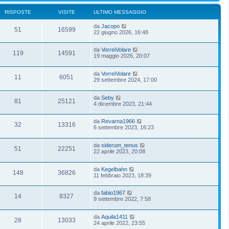
RISPOSTE
VISITE
ULTIMO MESSAGGIO
da
Jacopo
51
16599
22 giugno 2026, 16:48
da
VorreiVolare
119
14591
19 maggio 2026, 20:07
da
VorreiVolare
11
6051
29 settembre 2024, 17:00
da
Seby
81
25121
4 dicembre 2023, 21:44
da
Revarna1966
32
13316
6 settembre 2023, 16:23
da
siderum_tenus
51
22251
22 aprile 2023, 20:08
da
Kegelbahn
148
36826
11 febbraio 2023, 18:39
da
fabio1967
14
8327
9 settembre 2022, 7:58
da
Aquila1411
28
13033
24 aprile 2022, 23:55