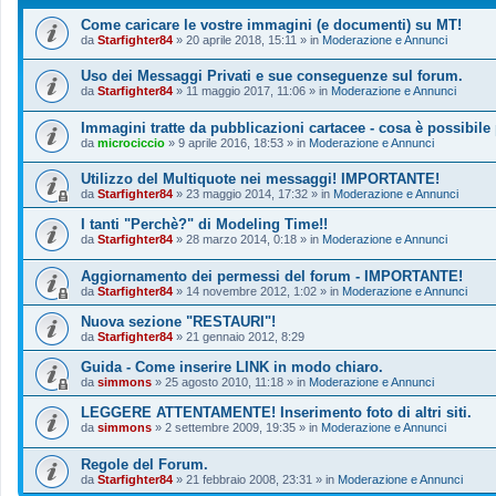
Come caricare le vostre immagini (e documenti) su MT!
da
Starfighter84
»
20 aprile 2018, 15:11
» in
Moderazione e Annunci
Uso dei Messaggi Privati e sue conseguenze sul forum.
da
Starfighter84
»
11 maggio 2017, 11:06
» in
Moderazione e Annunci
Immagini tratte da pubblicazioni cartacee - cosa è possibile
da
microciccio
»
9 aprile 2016, 18:53
» in
Moderazione e Annunci
Utilizzo del Multiquote nei messaggi! IMPORTANTE!
da
Starfighter84
»
23 maggio 2014, 17:32
» in
Moderazione e Annunci
I tanti "Perchè?" di Modeling Time!!
da
Starfighter84
»
28 marzo 2014, 0:18
» in
Moderazione e Annunci
Aggiornamento dei permessi del forum - IMPORTANTE!
da
Starfighter84
»
14 novembre 2012, 1:02
» in
Moderazione e Annunci
Nuova sezione "RESTAURI"!
da
Starfighter84
»
21 gennaio 2012, 8:29
Guida - Come inserire LINK in modo chiaro.
da
simmons
»
25 agosto 2010, 11:18
» in
Moderazione e Annunci
LEGGERE ATTENTAMENTE! Inserimento foto di altri siti.
da
simmons
»
2 settembre 2009, 19:35
» in
Moderazione e Annunci
Regole del Forum.
da
Starfighter84
»
21 febbraio 2008, 23:31
» in
Moderazione e Annunci