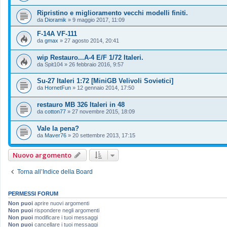
Ripristino e miglioramento vecchi modelli finiti.
da
Dioramik
»
9 maggio 2017, 11:09
F-14A VF-111
da
gmax
»
27 agosto 2014, 20:41
wip Restauro...A-4 E/F 1/72 Italeri.
da
Spit104
»
26 febbraio 2016, 9:57
Su-27 Italeri 1:72 [MiniGB Velivoli Sovietici]
da
HornetFun
»
12 gennaio 2014, 17:50
restauro MB 326 Italeri in 48
da
cotton77
»
27 novembre 2015, 18:09
Vale la pena?
da
Maver76
»
20 settembre 2013, 17:15
Nuovo argomento
Torna all’Indice della Board
PERMESSI FORUM
Non puoi
aprire nuovi argomenti
Non puoi
rispondere negli argomenti
Non puoi
modificare i tuoi messaggi
Non puoi
cancellare i tuoi messaggi