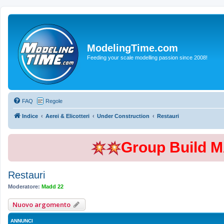
ModelingTime.com
Feeding your scale modelling passion since 2008!
FAQ
Regole
Indice
Aerei & Elicotteri
Under Construction
Restauri
Group Build 
Restauri
Moderatore:
Madd 22
Nuovo argomento
ANNUNCI