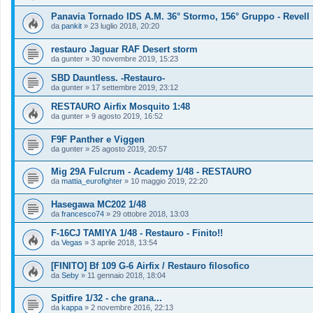
Panavia Tornado IDS A.M. 36° Stormo, 156° Gruppo - Revell 
da
pankit
»
23 luglio 2018, 20:20
restauro Jaguar RAF Desert storm
da
gunter
»
30 novembre 2019, 15:23
SBD Dauntless. -Restauro-
da
gunter
»
17 settembre 2019, 23:12
RESTAURO Airfix Mosquito 1:48
da
gunter
»
9 agosto 2019, 16:52
F9F Panther e Viggen
da
gunter
»
25 agosto 2019, 20:57
Mig 29A Fulcrum - Academy 1/48 - RESTAURO
da
mattia_eurofighter
»
10 maggio 2019, 22:20
Hasegawa MC202 1/48
da
francesco74
»
29 ottobre 2018, 13:03
F-16CJ TAMIYA 1/48 - Restauro - Finito!!
da
Vegas
»
3 aprile 2018, 13:54
[FINITO] Bf 109 G-6 Airfix / Restauro filosofico
da
Seby
»
11 gennaio 2018, 18:04
Spitfire 1/32 - che grana...
da
kappa
»
2 novembre 2016, 22:13