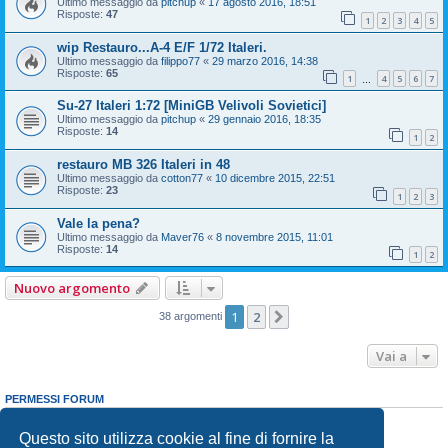
Ultimo messaggio da
pitchup
«
17 agosto 2016, 18:51
Risposte:
47
1
2
3
4
5
wip Restauro...A-4 E/F 1/72 Italeri.
Ultimo messaggio da
filippo77
«
29 marzo 2016, 14:38
Risposte:
65
1
4
5
6
7
…
Su-27 Italeri 1:72 [MiniGB Velivoli Sovietici]
Ultimo messaggio da
pitchup
«
29 gennaio 2016, 18:35
Risposte:
14
1
2
restauro MB 326 Italeri in 48
Ultimo messaggio da
cotton77
«
10 dicembre 2015, 22:51
Risposte:
23
1
2
3
Vale la pena?
Ultimo messaggio da
Maver76
«
8 novembre 2015, 11:01
Risposte:
14
1
2
Nuovo argomento
1
2
Prossimo
38 argomenti
Vai a
PERMESSI FORUM
Non puoi
aprire nuovi argomenti
Non puoi
rispondere negli argomenti
Questo sito utilizza cookie al fine di fornire la
Non puoi
modificare i tuoi messaggi