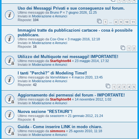
Uso dei Messaggi Privati e sue conseguenze sul forum.
Ultimo messaggio da
Bruno P
«
7 giugno 2026, 11:25
Inviato in
Moderazione e Annunci
Risposte:
104
1
8
9
10
11
…
Immagini tratte da pubblicazioni cartacee - cosa è possibile
pubblicare.
Ultimo messaggio da
Cox-One
«
3 maggio 2016, 12:18
Inviato in
Moderazione e Annunci
Risposte:
16
1
2
Utilizzo del Multiquote nei messaggi! IMPORTANTE!
Ultimo messaggio da
Starfighter84
«
23 maggio 2014, 17:32
Inviato in
Moderazione e Annunci
I tanti "Perchè?" di Modeling Time!!
Ultimo messaggio da
VorreiVolare
«
4 marzo 2020, 13:45
Inviato in
Moderazione e Annunci
Risposte:
42
1
2
3
4
5
Aggiornamento dei permessi del forum - IMPORTANTE!
Ultimo messaggio da
Starfighter84
«
14 novembre 2012, 1:02
Inviato in
Moderazione e Annunci
Nuova sezione "RESTAURI"!
Ultimo messaggio da
seastorm
«
21 gennaio 2012, 21:24
Risposte:
6
Guida - Come inserire LINK in modo chiaro.
Ultimo messaggio da
simmons
«
25 agosto 2010, 11:18
Inviato in
Moderazione e Annunci