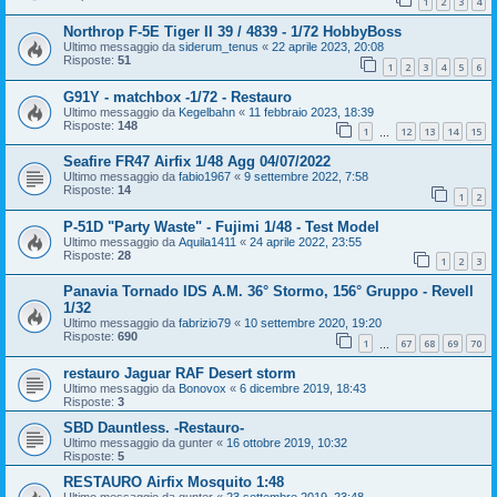
1
2
3
4
Northrop F-5E Tiger II 39 / 4839 - 1/72 HobbyBoss
Ultimo messaggio da
siderum_tenus
«
22 aprile 2023, 20:08
Risposte:
51
1
2
3
4
5
6
G91Y - matchbox -1/72 - Restauro
Ultimo messaggio da
Kegelbahn
«
11 febbraio 2023, 18:39
Risposte:
148
1
12
13
14
15
…
Seafire FR47 Airfix 1/48 Agg 04/07/2022
Ultimo messaggio da
fabio1967
«
9 settembre 2022, 7:58
Risposte:
14
1
2
P-51D "Party Waste" - Fujimi 1/48 - Test Model
Ultimo messaggio da
Aquila1411
«
24 aprile 2022, 23:55
Risposte:
28
1
2
3
Panavia Tornado IDS A.M. 36° Stormo, 156° Gruppo - Revell
1/32
Ultimo messaggio da
fabrizio79
«
10 settembre 2020, 19:20
Risposte:
690
1
67
68
69
70
…
restauro Jaguar RAF Desert storm
Ultimo messaggio da
Bonovox
«
6 dicembre 2019, 18:43
Risposte:
3
SBD Dauntless. -Restauro-
Ultimo messaggio da
gunter
«
16 ottobre 2019, 10:32
Risposte:
5
RESTAURO Airfix Mosquito 1:48