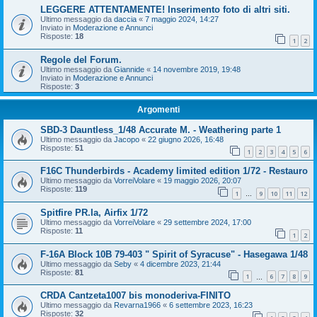
LEGGERE ATTENTAMENTE! Inserimento foto di altri siti.
Ultimo messaggio da
daccia
«
7 maggio 2024, 14:27
Inviato in
Moderazione e Annunci
Risposte:
18
1
2
Regole del Forum.
Ultimo messaggio da
Giannide
«
14 novembre 2019, 19:48
Inviato in
Moderazione e Annunci
Risposte:
3
Argomenti
SBD-3 Dauntless_1/48 Accurate M. - Weathering parte 1
Ultimo messaggio da
Jacopo
«
22 giugno 2026, 16:48
Risposte:
51
1
2
3
4
5
6
F16C Thunderbirds - Academy limited edition 1/72 - Restauro
Ultimo messaggio da
VorreiVolare
«
19 maggio 2026, 20:07
Risposte:
119
1
9
10
11
12
…
Spitfire PR.Ia, Airfix 1/72
Ultimo messaggio da
VorreiVolare
«
29 settembre 2024, 17:00
Risposte:
11
1
2
F-16A Block 10B 79-403 " Spirit of Syracuse" - Hasegawa 1/48
Ultimo messaggio da
Seby
«
4 dicembre 2023, 21:44
Risposte:
81
1
6
7
8
9
…
CRDA Cantzeta1007 bis monoderiva-FINITO
Ultimo messaggio da
Revarna1966
«
6 settembre 2023, 16:23
Risposte:
32