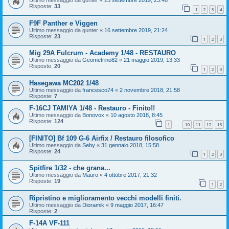
Ultimo messaggio da
gunter
«
23 settembre 2019, 23:48
Risposte:
33
1
2
3
4
F9F Panther e Viggen
Ultimo messaggio da
gunter
«
16 settembre 2019, 21:24
Risposte:
23
1
2
3
Mig 29A Fulcrum - Academy 1/48 - RESTAURO
Ultimo messaggio da
Geometrino82
«
21 maggio 2019, 13:33
Risposte:
20
1
2
3
Hasegawa MC202 1/48
Ultimo messaggio da
francesco74
«
2 novembre 2018, 21:58
Risposte:
7
F-16CJ TAMIYA 1/48 - Restauro - Finito!!
Ultimo messaggio da
Bonovox
«
10 agosto 2018, 8:45
Risposte:
124
1
10
11
12
13
…
[FINITO] Bf 109 G-6 Airfix / Restauro filosofico
Ultimo messaggio da
Seby
«
31 gennaio 2018, 15:58
Risposte:
24
1
2
3
Spitfire 1/32 - che grana...
Ultimo messaggio da
Mauro
«
4 ottobre 2017, 21:32
Risposte:
19
1
2
Ripristino e miglioramento vecchi modelli finiti.
Ultimo messaggio da
Dioramik
«
9 maggio 2017, 16:47
Risposte:
2
F-14A VF-111