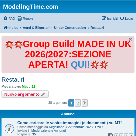
ModelingTime.com
FAQ
Regole
Iscriviti
Login
Indice
Aerei & Elicotteri
Under Construction
Restauri
Group Build MADE IN UK
2026/2027:SEZIONE
APERTA!
QUI!
Restauri
Moderatore:
Madd 22
Nuovo argomento
1
2
Prossimo
38 argomenti
Annunci
Come caricare le vostre immagini (e documenti) su MT!
Ultimo messaggio da
Kegelbahn
«
22 febbraio 2023, 17:09
Inviato in
Moderazione e Annunci
Risposte:
35
1
2
3
4