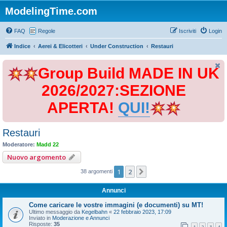
ModelingTime.com
FAQ
Regole
Iscriviti
Login
Indice
Aerei & Elicotteri
Under Construction
Restauri
Group Build MADE IN UK
2026/2027:SEZIONE
APERTA!
QUI!
Restauri
Moderatore:
Madd 22
Nuovo argomento
1
2
Prossimo
38 argomenti
Annunci
Come caricare le vostre immagini (e documenti) su MT!
Ultimo messaggio da
Kegelbahn
«
22 febbraio 2023, 17:09
Inviato in
Moderazione e Annunci
Risposte:
35
1
2
3
4