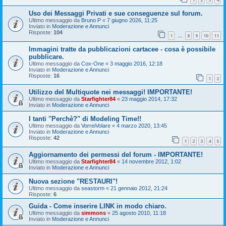
Uso dei Messaggi Privati e sue conseguenze sul forum.
Ultimo messaggio da
Bruno P
«
7 giugno 2026, 11:25
Inviato in
Moderazione e Annunci
Risposte:
104
1
8
9
10
11
…
Immagini tratte da pubblicazioni cartacee - cosa è possibile
pubblicare.
Ultimo messaggio da
Cox-One
«
3 maggio 2016, 12:18
Inviato in
Moderazione e Annunci
Risposte:
16
1
2
Utilizzo del Multiquote nei messaggi! IMPORTANTE!
Ultimo messaggio da
Starfighter84
«
23 maggio 2014, 17:32
Inviato in
Moderazione e Annunci
I tanti "Perchè?" di Modeling Time!!
Ultimo messaggio da
VorreiVolare
«
4 marzo 2020, 13:45
Inviato in
Moderazione e Annunci
Risposte:
42
1
2
3
4
5
Aggiornamento dei permessi del forum - IMPORTANTE!
Ultimo messaggio da
Starfighter84
«
14 novembre 2012, 1:02
Inviato in
Moderazione e Annunci
Nuova sezione "RESTAURI"!
Ultimo messaggio da
seastorm
«
21 gennaio 2012, 21:24
Risposte:
6
Guida - Come inserire LINK in modo chiaro.
Ultimo messaggio da
simmons
«
25 agosto 2010, 11:18
Inviato in
Moderazione e Annunci