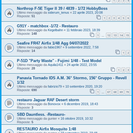
1
2
3
4
Northrop F-5E Tiger II 39 / 4839 - 1/72 HobbyBoss
Ultimo messaggio da
siderum_tenus
«
22 aprile 2023, 20:08
Risposte:
51
1
2
3
4
5
6
G91Y - matchbox -1/72 - Restauro
Ultimo messaggio da
Kegelbahn
«
11 febbraio 2023, 18:39
Risposte:
148
1
12
13
14
15
…
Seafire FR47 Airfix 1/48 Agg 04/07/2022
Ultimo messaggio da
fabio1967
«
9 settembre 2022, 7:58
Risposte:
14
1
2
P-51D "Party Waste" - Fujimi 1/48 - Test Model
Ultimo messaggio da
Aquila1411
«
24 aprile 2022, 23:55
Risposte:
28
1
2
3
Panavia Tornado IDS A.M. 36° Stormo, 156° Gruppo - Revell
1/32
Ultimo messaggio da
fabrizio79
«
10 settembre 2020, 19:20
Risposte:
690
1
67
68
69
70
…
restauro Jaguar RAF Desert storm
Ultimo messaggio da
Bonovox
«
6 dicembre 2019, 18:43
Risposte:
3
SBD Dauntless. -Restauro-
Ultimo messaggio da
gunter
«
16 ottobre 2019, 10:32
Risposte:
5
RESTAURO Airfix Mosquito 1:48