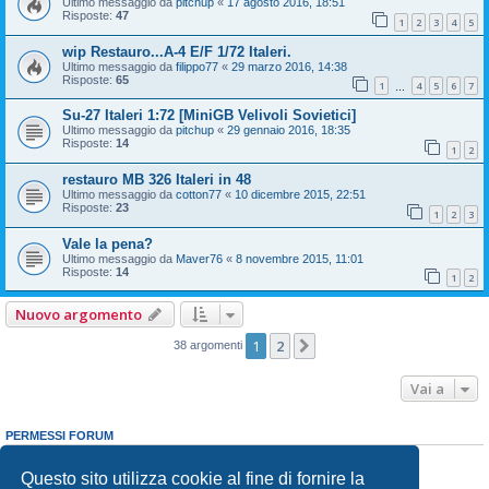
Ultimo messaggio da
pitchup
«
17 agosto 2016, 18:51
Risposte:
47
1
2
3
4
5
wip Restauro...A-4 E/F 1/72 Italeri.
Ultimo messaggio da
filippo77
«
29 marzo 2016, 14:38
Risposte:
65
1
4
5
6
7
…
Su-27 Italeri 1:72 [MiniGB Velivoli Sovietici]
Ultimo messaggio da
pitchup
«
29 gennaio 2016, 18:35
Risposte:
14
1
2
restauro MB 326 Italeri in 48
Ultimo messaggio da
cotton77
«
10 dicembre 2015, 22:51
Risposte:
23
1
2
3
Vale la pena?
Ultimo messaggio da
Maver76
«
8 novembre 2015, 11:01
Risposte:
14
1
2
Nuovo argomento
1
2
Prossimo
38 argomenti
Vai a
PERMESSI FORUM
Non puoi
aprire nuovi argomenti
Non puoi
rispondere negli argomenti
Questo sito utilizza cookie al fine di fornire la
Non puoi
modificare i tuoi messaggi