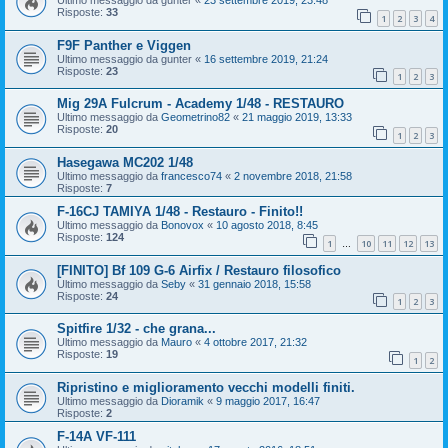
Ultimo messaggio da
gunter
«
23 settembre 2019, 23:48
Risposte:
33
1
2
3
4
F9F Panther e Viggen
Ultimo messaggio da
gunter
«
16 settembre 2019, 21:24
Risposte:
23
1
2
3
Mig 29A Fulcrum - Academy 1/48 - RESTAURO
Ultimo messaggio da
Geometrino82
«
21 maggio 2019, 13:33
Risposte:
20
1
2
3
Hasegawa MC202 1/48
Ultimo messaggio da
francesco74
«
2 novembre 2018, 21:58
Risposte:
7
F-16CJ TAMIYA 1/48 - Restauro - Finito!!
Ultimo messaggio da
Bonovox
«
10 agosto 2018, 8:45
Risposte:
124
1
10
11
12
13
…
[FINITO] Bf 109 G-6 Airfix / Restauro filosofico
Ultimo messaggio da
Seby
«
31 gennaio 2018, 15:58
Risposte:
24
1
2
3
Spitfire 1/32 - che grana...
Ultimo messaggio da
Mauro
«
4 ottobre 2017, 21:32
Risposte:
19
1
2
Ripristino e miglioramento vecchi modelli finiti.
Ultimo messaggio da
Dioramik
«
9 maggio 2017, 16:47
Risposte:
2
F-14A VF-111