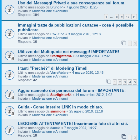
Uso dei Messaggi Privati e sue conseguenze sul forum.
Ultimo messaggio da
Bruno P
«
7 giugno 2026, 11:25
Inviato in
Moderazione e Annunci
Risposte:
104
1
8
9
10
11
…
Immagini tratte da pubblicazioni cartacee - cosa è possibile
pubblicare.
Ultimo messaggio da
Cox-One
«
3 maggio 2016, 12:18
Inviato in
Moderazione e Annunci
Risposte:
16
1
2
Utilizzo del Multiquote nei messaggi! IMPORTANTE!
Ultimo messaggio da
Starfighter84
«
23 maggio 2014, 17:32
Inviato in
Moderazione e Annunci
I tanti "Perchè?" di Modeling Time!!
Ultimo messaggio da
VorreiVolare
«
4 marzo 2020, 13:45
Inviato in
Moderazione e Annunci
Risposte:
42
1
2
3
4
5
Aggiornamento dei permessi del forum - IMPORTANTE!
Ultimo messaggio da
Starfighter84
«
14 novembre 2012, 1:02
Inviato in
Moderazione e Annunci
Guida - Come inserire LINK in modo chiaro.
Ultimo messaggio da
simmons
«
25 agosto 2010, 11:18
Inviato in
Moderazione e Annunci
LEGGERE ATTENTAMENTE! Inserimento foto di altri siti.
Ultimo messaggio da
daccia
«
7 maggio 2024, 14:27
Inviato in
Moderazione e Annunci
Risposte:
18
1
2