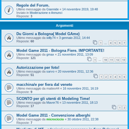
Regole del Forum.
Ultimo messaggio da
Giannide
«
14 novembre 2019, 19:48
Inviato in
Moderazione e Annunci
Risposte:
3
Argomenti
Du Giorni a Bologna( Model GAme)
Ultimo messaggio da
willy74
«
3 gennaio 2012, 14:44
Risposte:
60
1
4
5
6
7
…
Model Game 2011 - Bologna Fiere. IMPORTANTE!
Ultimo messaggio da
gmax
«
21 novembre 2011, 13:09
Risposte:
121
1
10
11
12
13
…
Autorizzazione per foto!
Ultimo messaggio da
sarvo
«
20 novembre 2011, 12:36
Risposte:
51
1
2
3
4
5
6
macchina/e per fiera dal veneto
Ultimo messaggio da
matteo44
«
16 novembre 2011, 16:19
Risposte:
9
SCONTO per gli utenti di Modeling Time!
Ultimo messaggio da
Maver76
«
13 novembre 2011, 18:13
Risposte:
17
1
2
Model Game 2011 - Convenzione alberghi
Ultimo messaggio da
microciccio
«
30 ottobre 2011, 22:38
Risposte:
7