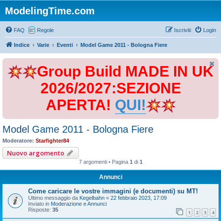
ModelingTime.com
FAQ
Regole
Iscriviti
Login
Indice
Varie
Eventi
Model Game 2011 - Bologna Fiere
Group Build MADE IN UK
2026/2027:SEZIONE
APERTA!
QUI!
Model Game 2011 - Bologna Fiere
Moderatore:
Starfighter84
Nuovo argomento
7 argomenti • Pagina
1
di
1
Annunci
Come caricare le vostre immagini (e documenti) su MT!
Ultimo messaggio da
Kegelbahn
«
22 febbraio 2023, 17:09
Inviato in
Moderazione e Annunci
Risposte:
35
1
2
3
4