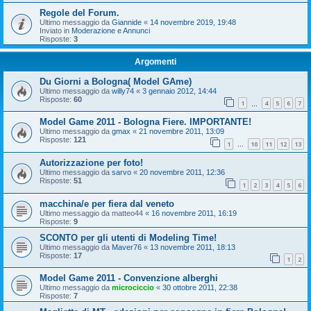
Regole del Forum.
Ultimo messaggio da
Giannide
«
14 novembre 2019, 19:48
Inviato in
Moderazione e Annunci
Risposte:
3
Argomenti
Du Giorni a Bologna( Model GAme)
Ultimo messaggio da
willy74
«
3 gennaio 2012, 14:44
Risposte:
60
1
4
5
6
7
…
Model Game 2011 - Bologna Fiere. IMPORTANTE!
Ultimo messaggio da
gmax
«
21 novembre 2011, 13:09
Risposte:
121
1
10
11
12
13
…
Autorizzazione per foto!
Ultimo messaggio da
sarvo
«
20 novembre 2011, 12:36
Risposte:
51
1
2
3
4
5
6
macchina/e per fiera dal veneto
Ultimo messaggio da
matteo44
«
16 novembre 2011, 16:19
Risposte:
9
SCONTO per gli utenti di Modeling Time!
Ultimo messaggio da
Maver76
«
13 novembre 2011, 18:13
Risposte:
17
1
2
Model Game 2011 - Convenzione alberghi
Ultimo messaggio da
microciccio
«
30 ottobre 2011, 22:38
Risposte:
7