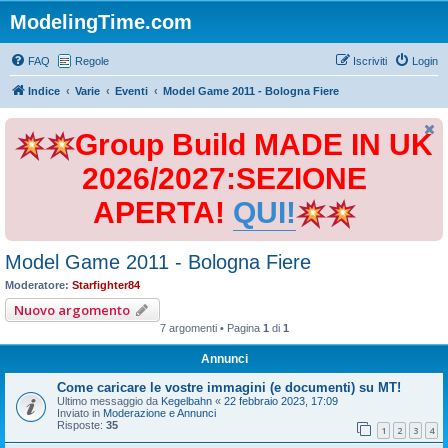
ModelingTime.com
FAQ
Regole
Iscriviti
Login
Indice
Varie
Eventi
Model Game 2011 - Bologna Fiere
Group Build MADE IN UK
2026/2027:SEZIONE
APERTA!
QUI!
Model Game 2011 - Bologna Fiere
Moderatore:
Starfighter84
Nuovo argomento
7 argomenti • Pagina
1
di
1
Annunci
Come caricare le vostre immagini (e documenti) su MT!
Ultimo messaggio da
Kegelbahn
«
22 febbraio 2023, 17:09
Inviato in
Moderazione e Annunci
Risposte:
35
1
2
3
4