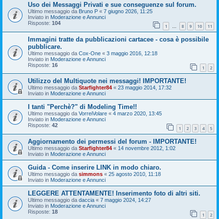
Uso dei Messaggi Privati e sue conseguenze sul forum.
Ultimo messaggio da
Bruno P
«
7 giugno 2026, 11:25
Inviato in
Moderazione e Annunci
Risposte:
104
1
8
9
10
11
…
Immagini tratte da pubblicazioni cartacee - cosa è possibile
pubblicare.
Ultimo messaggio da
Cox-One
«
3 maggio 2016, 12:18
Inviato in
Moderazione e Annunci
Risposte:
16
1
2
Utilizzo del Multiquote nei messaggi! IMPORTANTE!
Ultimo messaggio da
Starfighter84
«
23 maggio 2014, 17:32
Inviato in
Moderazione e Annunci
I tanti "Perchè?" di Modeling Time!!
Ultimo messaggio da
VorreiVolare
«
4 marzo 2020, 13:45
Inviato in
Moderazione e Annunci
Risposte:
42
1
2
3
4
5
Aggiornamento dei permessi del forum - IMPORTANTE!
Ultimo messaggio da
Starfighter84
«
14 novembre 2012, 1:02
Inviato in
Moderazione e Annunci
Guida - Come inserire LINK in modo chiaro.
Ultimo messaggio da
simmons
«
25 agosto 2010, 11:18
Inviato in
Moderazione e Annunci
LEGGERE ATTENTAMENTE! Inserimento foto di altri siti.
Ultimo messaggio da
daccia
«
7 maggio 2024, 14:27
Inviato in
Moderazione e Annunci
Risposte:
18
1
2