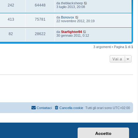
da
theblacksheep
242
64448
3 luglio 2013, 20:08
da
Bonovox
413
75781
22 novembre 2012, 20:19
da
Starfighter84
82
28622
30 gennaio 2011, 0:12
3 argomenti • Pagina
1
di
1
Vai a
Contattaci
Cancella cookie
Tutti gli orari sono
UTC+02:00
Accetto