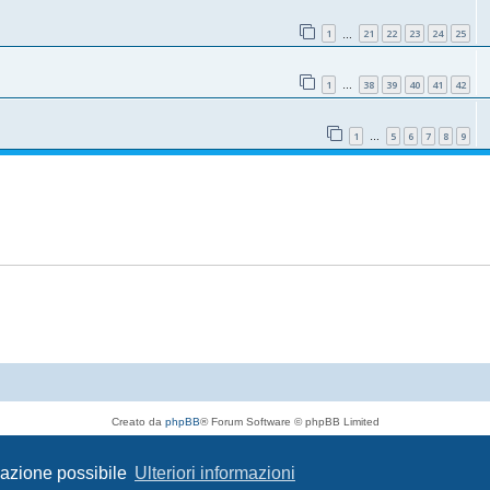
1
21
22
23
24
25
…
1
38
39
40
41
42
…
1
5
6
7
8
9
…
Creato da
phpBB
® Forum Software © phpBB Limited
Traduzione Italiana
phpBB-Italia.it
Privacy
|
Condizioni
igazione possibile
Ulteriori informazioni