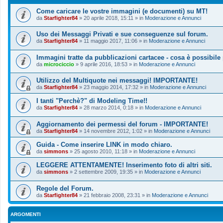
Come caricare le vostre immagini (e documenti) su MT!
da
Starfighter84
»
20 aprile 2018, 15:11
» in
Moderazione e Annunci
Uso dei Messaggi Privati e sue conseguenze sul forum.
da
Starfighter84
»
11 maggio 2017, 11:06
» in
Moderazione e Annunci
Immagini tratte da pubblicazioni cartacee - cosa è possibile
da
microciccio
»
9 aprile 2016, 18:53
» in
Moderazione e Annunci
Utilizzo del Multiquote nei messaggi! IMPORTANTE!
da
Starfighter84
»
23 maggio 2014, 17:32
» in
Moderazione e Annunci
I tanti "Perchè?" di Modeling Time!!
da
Starfighter84
»
28 marzo 2014, 0:18
» in
Moderazione e Annunci
Aggiornamento dei permessi del forum - IMPORTANTE!
da
Starfighter84
»
14 novembre 2012, 1:02
» in
Moderazione e Annunci
Guida - Come inserire LINK in modo chiaro.
da
simmons
»
25 agosto 2010, 11:18
» in
Moderazione e Annunci
LEGGERE ATTENTAMENTE! Inserimento foto di altri siti.
da
simmons
»
2 settembre 2009, 19:35
» in
Moderazione e Annunci
Regole del Forum.
da
Starfighter84
»
21 febbraio 2008, 23:31
» in
Moderazione e Annunci
ARGOMENTI