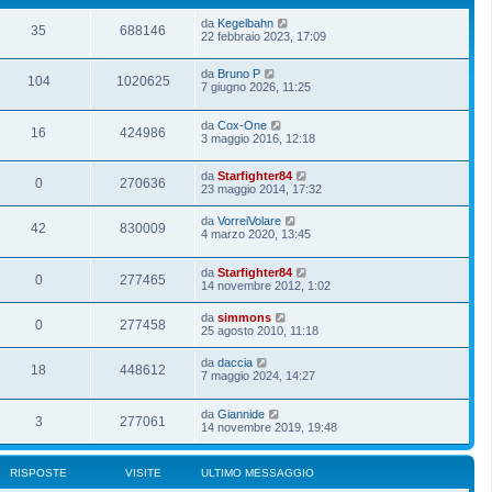
da
Kegelbahn
35
688146
22 febbraio 2023, 17:09
da
Bruno P
104
1020625
7 giugno 2026, 11:25
da
Cox-One
16
424986
3 maggio 2016, 12:18
da
Starfighter84
0
270636
23 maggio 2014, 17:32
da
VorreiVolare
42
830009
4 marzo 2020, 13:45
da
Starfighter84
0
277465
14 novembre 2012, 1:02
da
simmons
0
277458
25 agosto 2010, 11:18
da
daccia
18
448612
7 maggio 2024, 14:27
da
Giannide
3
277061
14 novembre 2019, 19:48
RISPOSTE
VISITE
ULTIMO MESSAGGIO