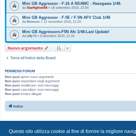
Mini GB Aggressor - F-16 A NSAWC - Hasegawa 1/48.
da
Starfighter84
»
18 settembre 2010, 23:54
Mini GB Aggressor - F-5E / F-5N AFV Club 1/48
da
Bonovox
»
12 novembre 2010, 21:20
Mini GB Aggressors-F5N Afv 1/48-Last Update!
da
willy74
»
6 dicembre 2010, 11:33
Nuovo argomento
Torna all’Indice della Board
PERMESSI FORUM
Non puoi
aprire nuovi argomenti
Non puoi
rispondere negli argomenti
Non puoi
modificare i tuoi messaggi
Non puoi
cancellare i tuoi messaggi
Non puoi
inviare allegati
Indice
Questo sito utilizza cookie al fine di fornire la migliore nav