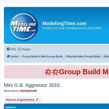
ModelingTime.com
Feeding your scale modelling passion since 2008!
FAQ
Regole
Indice
Group Build e Mini Group Build
Raccolta Mini Group Build
Min
Group Build 
Mini G.B. Aggressor 2010.
Moderatore:
Starfighter84
Nuovo argomento
ANNUNCI