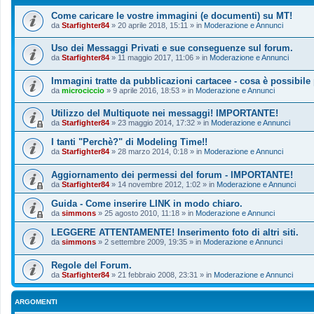
Come caricare le vostre immagini (e documenti) su MT!
da
Starfighter84
»
20 aprile 2018, 15:11
» in
Moderazione e Annunci
Uso dei Messaggi Privati e sue conseguenze sul forum.
da
Starfighter84
»
11 maggio 2017, 11:06
» in
Moderazione e Annunci
Immagini tratte da pubblicazioni cartacee - cosa è possibile
da
microciccio
»
9 aprile 2016, 18:53
» in
Moderazione e Annunci
Utilizzo del Multiquote nei messaggi! IMPORTANTE!
da
Starfighter84
»
23 maggio 2014, 17:32
» in
Moderazione e Annunci
I tanti "Perchè?" di Modeling Time!!
da
Starfighter84
»
28 marzo 2014, 0:18
» in
Moderazione e Annunci
Aggiornamento dei permessi del forum - IMPORTANTE!
da
Starfighter84
»
14 novembre 2012, 1:02
» in
Moderazione e Annunci
Guida - Come inserire LINK in modo chiaro.
da
simmons
»
25 agosto 2010, 11:18
» in
Moderazione e Annunci
LEGGERE ATTENTAMENTE! Inserimento foto di altri siti.
da
simmons
»
2 settembre 2009, 19:35
» in
Moderazione e Annunci
Regole del Forum.
da
Starfighter84
»
21 febbraio 2008, 23:31
» in
Moderazione e Annunci
ARGOMENTI