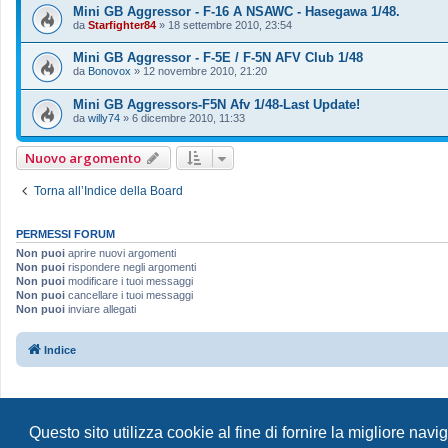
Mini GB Aggressor - F-16 A NSAWC - Hasegawa 1/48.
da
Starfighter84
»
18 settembre 2010, 23:54
Mini GB Aggressor - F-5E / F-5N AFV Club 1/48
da
Bonovox
»
12 novembre 2010, 21:20
Mini GB Aggressors-F5N Afv 1/48-Last Update!
da
willy74
»
6 dicembre 2010, 11:33
Nuovo argomento
Torna all’Indice della Board
PERMESSI FORUM
Non puoi
aprire nuovi argomenti
Non puoi
rispondere negli argomenti
Non puoi
modificare i tuoi messaggi
Non puoi
cancellare i tuoi messaggi
Non puoi
inviare allegati
Indice
Questo sito utilizza cookie al fine di fornire la migliore nav