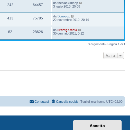
da
theblacksheep
242
64457
3 luglio 2013, 20:08
da
Bonovox
413
75785
22 novembre 2012, 20:19
da
Starfighter84
82
28626
30 gennaio 2011, 0:12
3 argomenti • Pagina
1
di
1
Vai a
Contattaci
Cancella cookie
Tutti gli orari sono
UTC+02:00
Accetto