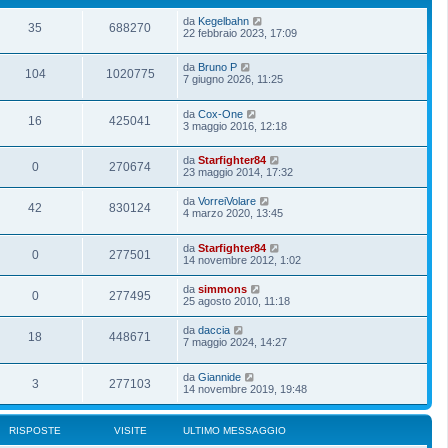
da
Kegelbahn
35
688270
22 febbraio 2023, 17:09
da
Bruno P
104
1020775
7 giugno 2026, 11:25
da
Cox-One
16
425041
3 maggio 2016, 12:18
da
Starfighter84
0
270674
23 maggio 2014, 17:32
da
VorreiVolare
42
830124
4 marzo 2020, 13:45
da
Starfighter84
0
277501
14 novembre 2012, 1:02
da
simmons
0
277495
25 agosto 2010, 11:18
da
daccia
18
448671
7 maggio 2024, 14:27
da
Giannide
3
277103
14 novembre 2019, 19:48
RISPOSTE
VISITE
ULTIMO MESSAGGIO