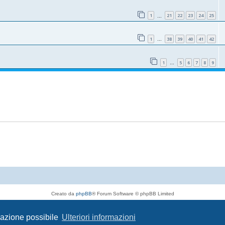
1
21
22
23
24
25
…
1
38
39
40
41
42
…
1
5
6
7
8
9
…
Creato da
phpBB
® Forum Software © phpBB Limited
Traduzione Italiana
phpBB-Italia.it
Privacy
|
Condizioni
igazione possibile
Ulteriori informazioni