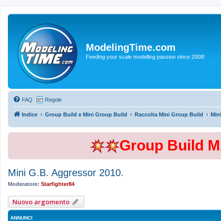
ModelingTime.com
Feeding your scale modelling passion since 2008!
FAQ
Regole
Indice
Group Build e Mini Group Build
Raccolta Mini Group Build
Min
Group Build 
Mini G.B. Aggressor 2010.
Moderatore:
Starfighter84
Nuovo argomento
ANNUNCI