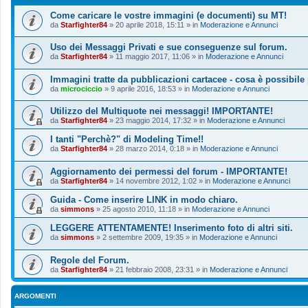
Come caricare le vostre immagini (e documenti) su MT!
da
Starfighter84
»
20 aprile 2018, 15:11
» in
Moderazione e Annunci
Uso dei Messaggi Privati e sue conseguenze sul forum.
da
Starfighter84
»
11 maggio 2017, 11:06
» in
Moderazione e Annunci
Immagini tratte da pubblicazioni cartacee - cosa è possibile
da
microciccio
»
9 aprile 2016, 18:53
» in
Moderazione e Annunci
Utilizzo del Multiquote nei messaggi! IMPORTANTE!
da
Starfighter84
»
23 maggio 2014, 17:32
» in
Moderazione e Annunci
I tanti "Perchè?" di Modeling Time!!
da
Starfighter84
»
28 marzo 2014, 0:18
» in
Moderazione e Annunci
Aggiornamento dei permessi del forum - IMPORTANTE!
da
Starfighter84
»
14 novembre 2012, 1:02
» in
Moderazione e Annunci
Guida - Come inserire LINK in modo chiaro.
da
simmons
»
25 agosto 2010, 11:18
» in
Moderazione e Annunci
LEGGERE ATTENTAMENTE! Inserimento foto di altri siti.
da
simmons
»
2 settembre 2009, 19:35
» in
Moderazione e Annunci
Regole del Forum.
da
Starfighter84
»
21 febbraio 2008, 23:31
» in
Moderazione e Annunci
ARGOMENTI