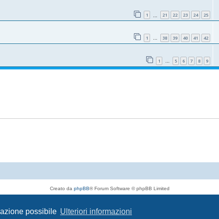
1
21
22
23
24
25
…
1
38
39
40
41
42
…
1
5
6
7
8
9
…
Creato da
phpBB
® Forum Software © phpBB Limited
Traduzione Italiana
phpBB-Italia.it
Privacy
|
Condizioni
igazione possibile
Ulteriori informazioni