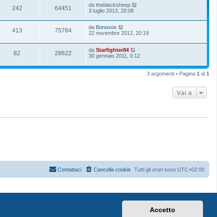
da
theblacksheep
242
64451
3 luglio 2013, 20:08
da
Bonovox
413
75784
22 novembre 2012, 20:19
da
Starfighter84
82
28622
30 gennaio 2011, 0:12
3 argomenti • Pagina
1
di
1
Vai a
Contattaci
Cancella cookie
Tutti gli orari sono
UTC+02:00
Accetto