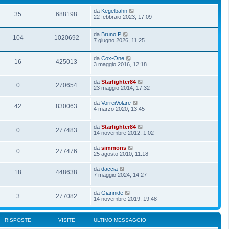
da
Kegelbahn
35
688198
22 febbraio 2023, 17:09
da
Bruno P
104
1020692
7 giugno 2026, 11:25
da
Cox-One
16
425013
3 maggio 2016, 12:18
da
Starfighter84
0
270654
23 maggio 2014, 17:32
da
VorreiVolare
42
830063
4 marzo 2020, 13:45
da
Starfighter84
0
277483
14 novembre 2012, 1:02
da
simmons
0
277476
25 agosto 2010, 11:18
da
daccia
18
448638
7 maggio 2024, 14:27
da
Giannide
3
277082
14 novembre 2019, 19:48
RISPOSTE
VISITE
ULTIMO MESSAGGIO