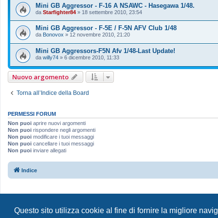
Mini GB Aggressor - F-16 A NSAWC - Hasegawa 1/48.
da
Starfighter84
»
18 settembre 2010, 23:54
Mini GB Aggressor - F-5E / F-5N AFV Club 1/48
da
Bonovox
»
12 novembre 2010, 21:20
Mini GB Aggressors-F5N Afv 1/48-Last Update!
da
willy74
»
6 dicembre 2010, 11:33
Nuovo argomento
Torna all’Indice della Board
PERMESSI FORUM
Non puoi
aprire nuovi argomenti
Non puoi
rispondere negli argomenti
Non puoi
modificare i tuoi messaggi
Non puoi
cancellare i tuoi messaggi
Non puoi
inviare allegati
Indice
Questo sito utilizza cookie al fine di fornire la migliore nav