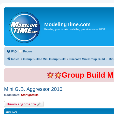
ModelingTime.com
Feeding your scale modelling passion since 2008!
FAQ
Regole
Indice
Group Build e Mini Group Build
Raccolta Mini Group Build
Min
Group Build 
Mini G.B. Aggressor 2010.
Moderatore:
Starfighter84
Nuovo argomento
ANNUNCI