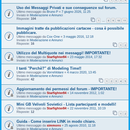
Uso dei Messaggi Privati e sue conseguenze sul forum.
Ultimo messaggio da
Bruno P
«
7 giugno 2026, 11:25
Inviato in
Moderazione e Annunci
Risposte:
104
1
8
9
10
11
…
Immagini tratte da pubblicazioni cartacee - cosa è possibile
pubblicare.
Ultimo messaggio da
Cox-One
«
3 maggio 2016, 12:18
Inviato in
Moderazione e Annunci
Risposte:
16
1
2
Utilizzo del Multiquote nei messaggi! IMPORTANTE!
Ultimo messaggio da
Starfighter84
«
23 maggio 2014, 17:32
Inviato in
Moderazione e Annunci
I tanti "Perchè?" di Modeling Time!!
Ultimo messaggio da
VorreiVolare
«
4 marzo 2020, 13:45
Inviato in
Moderazione e Annunci
Risposte:
42
1
2
3
4
5
Aggiornamento dei permessi del forum - IMPORTANTE!
Ultimo messaggio da
Starfighter84
«
14 novembre 2012, 1:02
Inviato in
Moderazione e Annunci
Mini GB Velivoli Sovietici - Lista partecipanti e modelli!
Ultimo messaggio da
Starfighter84
«
22 novembre 2011, 10:19
Risposte:
12
1
2
Guida - Come inserire LINK in modo chiaro.
Ultimo messaggio da
simmons
«
25 agosto 2010, 11:18
Inviato in
Moderazione e Annunci