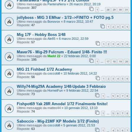
PanteraNera - Mig-25P VVS 1/72 Condor
Ultimo messaggio da
PanteraNera
«
26 marzo 2012, 20:19
Risposte:
307
1
28
29
30
31
…
jollyboss - MIG 3 EMhar - 1/72-->FINITO + FOTO pg.5
Ultimo messaggio da
Bonovox
«
8 marzo 2012, 10:47
Risposte:
47
1
2
3
4
5
Mig 17F - Hobby Boss 1/48
Ultimo messaggio da
Ale85
«
6 marzo 2012, 22:59
Risposte:
57
1
2
3
4
5
6
Maver76 - Mig-29 Fulcrum - Eduard 1/48- Finito !!!
Ultimo messaggio da
Madd 22
«
22 febbraio 2012, 0:00
Risposte:
195
1
17
18
19
20
…
MIG 21 Fishbed 1/72 Academy
Ultimo messaggio da
coccobill
«
10 febbraio 2012, 14:22
Risposte:
56
1
2
3
4
5
6
Willy74-Mig29A Academy 1/48-Update 3 Febbraio
Ultimo messaggio da
HornetFun
«
9 febbraio 2012, 22:54
Risposte:
73
1
5
6
7
8
…
Fishpot69 Yak 28R Amodel 1/72 Finalmente finito!
Ultimo messaggio da
matteo44
«
10 gennaio 2012, 13:10
Risposte:
74
1
5
6
7
8
…
Saboccio - Mig-21MF KP Models 1/72 (Finito)
Ultimo messaggio da
coccobill
«
5 gennaio 2012, 21:53
Risposte:
63
1
4
5
6
7
…