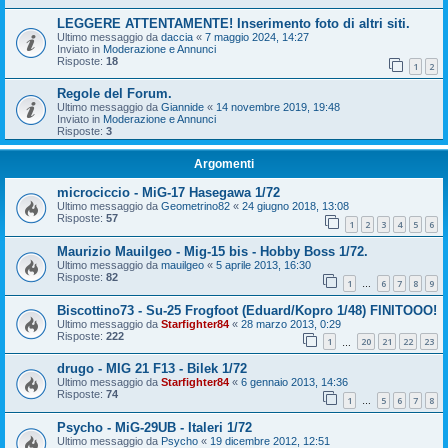
LEGGERE ATTENTAMENTE! Inserimento foto di altri siti.
Ultimo messaggio da
daccia
«
7 maggio 2024, 14:27
Inviato in
Moderazione e Annunci
Risposte:
18
1
2
Regole del Forum.
Ultimo messaggio da
Giannide
«
14 novembre 2019, 19:48
Inviato in
Moderazione e Annunci
Risposte:
3
Argomenti
microciccio - MiG-17 Hasegawa 1/72
Ultimo messaggio da
Geometrino82
«
24 giugno 2018, 13:08
Risposte:
57
1
2
3
4
5
6
Maurizio Mauilgeo - Mig-15 bis - Hobby Boss 1/72.
Ultimo messaggio da
mauilgeo
«
5 aprile 2013, 16:30
Risposte:
82
1
6
7
8
9
…
Biscottino73 - Su-25 Frogfoot (Eduard/Kopro 1/48) FINITOOO!
Ultimo messaggio da
Starfighter84
«
28 marzo 2013, 0:29
Risposte:
222
1
20
21
22
23
…
drugo - MIG 21 F13 - Bilek 1/72
Ultimo messaggio da
Starfighter84
«
6 gennaio 2013, 14:36
Risposte:
74
1
5
6
7
8
…
Psycho - MiG-29UB - Italeri 1/72
Ultimo messaggio da
Psycho
«
19 dicembre 2012, 12:51