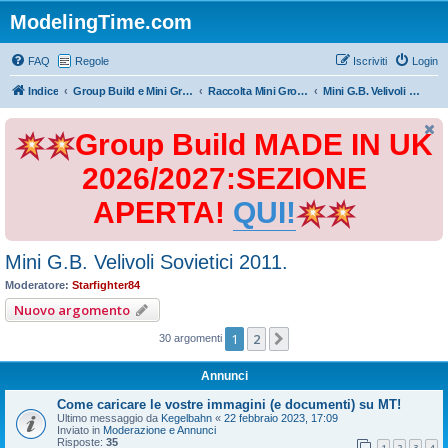
ModelingTime.com
FAQ
Regole
Iscriviti
Login
Indice
Group Build e Mini Group Build
Raccolta Mini Group Build
Mini G.B. Velivoli Sovietici 2011.
Group Build MADE IN UK
2026/2027:SEZIONE
APERTA!
QUI!
Mini G.B. Velivoli Sovietici 2011.
Moderatore:
Starfighter84
Nuovo argomento
1
2
Prossimo
30 argomenti
Annunci
Come caricare le vostre immagini (e documenti) su MT!
Ultimo messaggio da
Kegelbahn
«
22 febbraio 2023, 17:09
Inviato in
Moderazione e Annunci
Risposte:
35
1
2
3
4