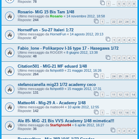
Risposte:
78
1
5
6
7
8
…
Rosario- MiG 15 Bis Tam 1/48
Ultimo messaggio da
Rosario
«
14 novembre 2012, 18:58
Risposte:
244
1
22
23
24
25
…
HornetFun - Su-27 Italeri 1:72
Ultimo messaggio da
HornetFun
«
14 agosto 2012, 20:13
Risposte:
47
1
2
3
4
5
Fabio_lone - Polikarpov I-16 type 17 - Hasegawa 1/72
Ultimo messaggio da
ROGER
«
8 giugno 2012, 13:38
Risposte:
48
1
2
3
4
5
Citation501 - MIG-21 MF eduard 1/48
Ultimo messaggio da
fishpot69
«
21 maggio 2012, 16:26
Risposte:
264
1
24
25
26
27
…
stefanozanella mig23 1/72 academy ceco
Ultimo messaggio da
fishpot69
«
15 maggio 2012, 17:31
Risposte:
131
1
11
12
13
14
…
Matteo44 - Mig-29 A - Academy 1/48
Ultimo messaggio da
matteo44
«
10 aprile 2012, 12:55
Risposte:
142
1
12
13
14
15
…
Ale 85- MiG -21 Bis VVS Academy 1/48 mimetica!!!
Ultimo messaggio da
Starfighter84
«
6 aprile 2012, 16:27
Risposte:
36
1
2
3
4