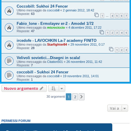
Coccobill: Sukhoi 24 Fencer
Ultimo messaggio da
coccobill
«
2 gennaio 2012, 18:42
Risposte:
63
1
4
5
6
7
…
Fabio_lone - Ermolayev er-2 - Amodel 1/72
Ultimo messaggio da
microciccio
«
4 dicembre 2011, 17:22
Risposte:
47
1
2
3
4
5
ircedofe - LAVOCHKIN La-7 academy FINITO
Ultimo messaggio da
Starfighter84
«
29 novembre 2011, 0:17
Risposte:
28
1
2
3
Velivoli sovietici...Disegni in scala!
Ultimo messaggio da
Citation501
«
26 novembre 2011, 11:42
Risposte:
7
coccobill - Sukhoi 24 Fencer
Ultimo messaggio da
coccobill
«
19 novembre 2011, 14:01
Risposte:
1
Nuovo argomento
1
2
Prossimo
30 argomenti
Vai a
PERMESSI FORUM
Non puoi
aprire nuovi argomenti
Non puoi
rispondere negli argomenti