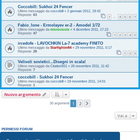
Coccobill: Sukhoi 24 Fencer
Ultimo messaggio da
coccobill
«
2 gennaio 2012, 18:42
Risposte:
63
1
4
5
6
7
…
Fabio_lone - Ermolayev er-2 - Amodel 1/72
Ultimo messaggio da
microciccio
«
4 dicembre 2011, 17:22
Risposte:
47
1
2
3
4
5
ircedofe - LAVOCHKIN La-7 academy FINITO
Ultimo messaggio da
Starfighter84
«
29 novembre 2011, 0:17
Risposte:
28
1
2
3
Velivoli sovietici...Disegni in scala!
Ultimo messaggio da
Citation501
«
26 novembre 2011, 11:42
Risposte:
7
coccobill - Sukhoi 24 Fencer
Ultimo messaggio da
coccobill
«
19 novembre 2011, 14:01
Risposte:
1
Nuovo argomento
1
2
Prossimo
30 argomenti
Vai a
PERMESSI FORUM
Non puoi
aprire nuovi argomenti
Non puoi
rispondere negli argomenti