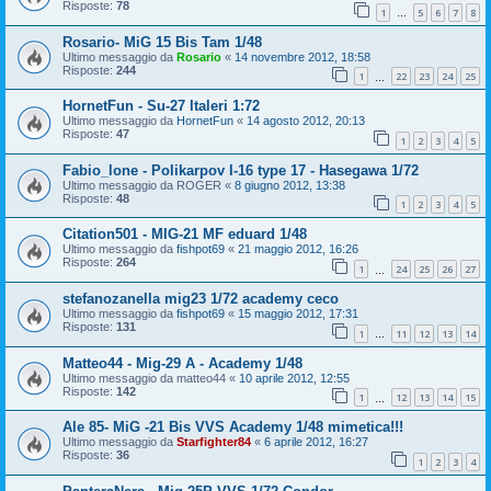
Risposte:
78
1
5
6
7
8
…
Rosario- MiG 15 Bis Tam 1/48
Ultimo messaggio da
Rosario
«
14 novembre 2012, 18:58
Risposte:
244
1
22
23
24
25
…
HornetFun - Su-27 Italeri 1:72
Ultimo messaggio da
HornetFun
«
14 agosto 2012, 20:13
Risposte:
47
1
2
3
4
5
Fabio_lone - Polikarpov I-16 type 17 - Hasegawa 1/72
Ultimo messaggio da
ROGER
«
8 giugno 2012, 13:38
Risposte:
48
1
2
3
4
5
Citation501 - MIG-21 MF eduard 1/48
Ultimo messaggio da
fishpot69
«
21 maggio 2012, 16:26
Risposte:
264
1
24
25
26
27
…
stefanozanella mig23 1/72 academy ceco
Ultimo messaggio da
fishpot69
«
15 maggio 2012, 17:31
Risposte:
131
1
11
12
13
14
…
Matteo44 - Mig-29 A - Academy 1/48
Ultimo messaggio da
matteo44
«
10 aprile 2012, 12:55
Risposte:
142
1
12
13
14
15
…
Ale 85- MiG -21 Bis VVS Academy 1/48 mimetica!!!
Ultimo messaggio da
Starfighter84
«
6 aprile 2012, 16:27
Risposte:
36
1
2
3
4