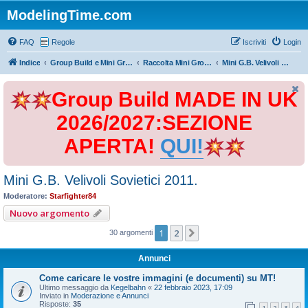
ModelingTime.com
FAQ
Regole
Iscriviti
Login
Indice
Group Build e Mini Group Build
Raccolta Mini Group Build
Mini G.B. Velivoli Sovietici 2011.
Group Build MADE IN UK
2026/2027:SEZIONE
APERTA!
QUI!
Mini G.B. Velivoli Sovietici 2011.
Moderatore:
Starfighter84
Nuovo argomento
1
2
Prossimo
30 argomenti
Annunci
Come caricare le vostre immagini (e documenti) su MT!
Ultimo messaggio da
Kegelbahn
«
22 febbraio 2023, 17:09
Inviato in
Moderazione e Annunci
Risposte:
35
1
2
3
4