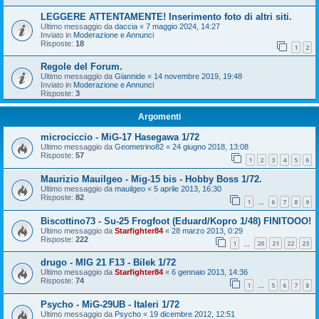
LEGGERE ATTENTAMENTE! Inserimento foto di altri siti.
Ultimo messaggio da
daccia
«
7 maggio 2024, 14:27
Inviato in
Moderazione e Annunci
Risposte:
18
1
2
Regole del Forum.
Ultimo messaggio da
Giannide
«
14 novembre 2019, 19:48
Inviato in
Moderazione e Annunci
Risposte:
3
Argomenti
microciccio - MiG-17 Hasegawa 1/72
Ultimo messaggio da
Geometrino82
«
24 giugno 2018, 13:08
Risposte:
57
1
2
3
4
5
6
Maurizio Mauilgeo - Mig-15 bis - Hobby Boss 1/72.
Ultimo messaggio da
mauilgeo
«
5 aprile 2013, 16:30
Risposte:
82
1
6
7
8
9
…
Biscottino73 - Su-25 Frogfoot (Eduard/Kopro 1/48) FINITOOO!
Ultimo messaggio da
Starfighter84
«
28 marzo 2013, 0:29
Risposte:
222
1
20
21
22
23
…
drugo - MIG 21 F13 - Bilek 1/72
Ultimo messaggio da
Starfighter84
«
6 gennaio 2013, 14:36
Risposte:
74
1
5
6
7
8
…
Psycho - MiG-29UB - Italeri 1/72
Ultimo messaggio da
Psycho
«
19 dicembre 2012, 12:51