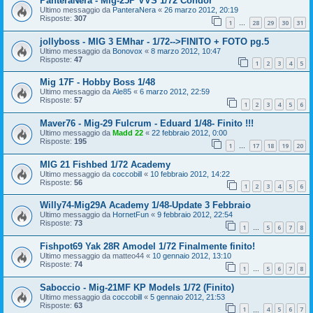
PanteraNera - Mig-25P VVS 1/72 Condor
Ultimo messaggio da
PanteraNera
«
26 marzo 2012, 20:19
Risposte:
307
1
28
29
30
31
…
jollyboss - MIG 3 EMhar - 1/72-->FINITO + FOTO pg.5
Ultimo messaggio da
Bonovox
«
8 marzo 2012, 10:47
Risposte:
47
1
2
3
4
5
Mig 17F - Hobby Boss 1/48
Ultimo messaggio da
Ale85
«
6 marzo 2012, 22:59
Risposte:
57
1
2
3
4
5
6
Maver76 - Mig-29 Fulcrum - Eduard 1/48- Finito !!!
Ultimo messaggio da
Madd 22
«
22 febbraio 2012, 0:00
Risposte:
195
1
17
18
19
20
…
MIG 21 Fishbed 1/72 Academy
Ultimo messaggio da
coccobill
«
10 febbraio 2012, 14:22
Risposte:
56
1
2
3
4
5
6
Willy74-Mig29A Academy 1/48-Update 3 Febbraio
Ultimo messaggio da
HornetFun
«
9 febbraio 2012, 22:54
Risposte:
73
1
5
6
7
8
…
Fishpot69 Yak 28R Amodel 1/72 Finalmente finito!
Ultimo messaggio da
matteo44
«
10 gennaio 2012, 13:10
Risposte:
74
1
5
6
7
8
…
Saboccio - Mig-21MF KP Models 1/72 (Finito)
Ultimo messaggio da
coccobill
«
5 gennaio 2012, 21:53
Risposte:
63
1
4
5
6
7
…