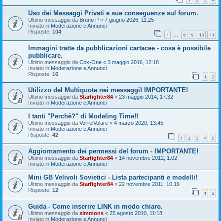
Uso dei Messaggi Privati e sue conseguenze sul forum.
Ultimo messaggio da
Bruno P
«
7 giugno 2026, 11:25
Inviato in
Moderazione e Annunci
Risposte:
104
1
8
9
10
11
…
Immagini tratte da pubblicazioni cartacee - cosa è possibile
pubblicare.
Ultimo messaggio da
Cox-One
«
3 maggio 2016, 12:18
Inviato in
Moderazione e Annunci
Risposte:
16
1
2
Utilizzo del Multiquote nei messaggi! IMPORTANTE!
Ultimo messaggio da
Starfighter84
«
23 maggio 2014, 17:32
Inviato in
Moderazione e Annunci
I tanti "Perchè?" di Modeling Time!!
Ultimo messaggio da
VorreiVolare
«
4 marzo 2020, 13:45
Inviato in
Moderazione e Annunci
Risposte:
42
1
2
3
4
5
Aggiornamento dei permessi del forum - IMPORTANTE!
Ultimo messaggio da
Starfighter84
«
14 novembre 2012, 1:02
Inviato in
Moderazione e Annunci
Mini GB Velivoli Sovietici - Lista partecipanti e modelli!
Ultimo messaggio da
Starfighter84
«
22 novembre 2011, 10:19
Risposte:
12
1
2
Guida - Come inserire LINK in modo chiaro.
Ultimo messaggio da
simmons
«
25 agosto 2010, 11:18
Inviato in
Moderazione e Annunci