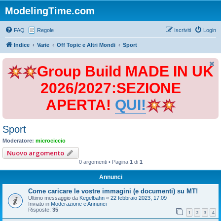
ModelingTime.com
FAQ
Regole
Iscriviti
Login
Indice
Varie
Off Topic e Altri Mondi
Sport
Group Build MADE IN UK
2026/2027:SEZIONE
APERTA!
QUI!
Sport
Moderatore:
microciccio
Nuovo argomento
0 argomenti • Pagina
1
di
1
Annunci
Come caricare le vostre immagini (e documenti) su MT!
Ultimo messaggio da
Kegelbahn
«
22 febbraio 2023, 17:09
Inviato in
Moderazione e Annunci
Risposte:
35
1
2
3
4