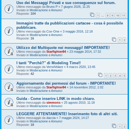
Uso dei Messaggi Privati e sue conseguenze sul forum.
Ultimo messaggio da
Bruno P
«
7 giugno 2026, 11:25
Inviato in
Moderazione e Annunci
Risposte:
104
1
8
9
10
11
…
Immagini tratte da pubblicazioni cartacee - cosa è possibile
pubblicare.
Ultimo messaggio da
Cox-One
«
3 maggio 2016, 12:18
Inviato in
Moderazione e Annunci
Risposte:
16
1
2
Utilizzo del Multiquote nei messaggi! IMPORTANTE!
Ultimo messaggio da
Starfighter84
«
23 maggio 2014, 17:32
Inviato in
Moderazione e Annunci
I tanti "Perchè?" di Modeling Time!!
Ultimo messaggio da
VorreiVolare
«
4 marzo 2020, 13:45
Inviato in
Moderazione e Annunci
Risposte:
42
1
2
3
4
5
Aggiornamento dei permessi del forum - IMPORTANTE!
Ultimo messaggio da
Starfighter84
«
14 novembre 2012, 1:02
Inviato in
Moderazione e Annunci
Guida - Come inserire LINK in modo chiaro.
Ultimo messaggio da
simmons
«
25 agosto 2010, 11:18
Inviato in
Moderazione e Annunci
LEGGERE ATTENTAMENTE! Inserimento foto di altri siti.
Ultimo messaggio da
daccia
«
7 maggio 2024, 14:27
Inviato in
Moderazione e Annunci
Risposte:
18
1
2