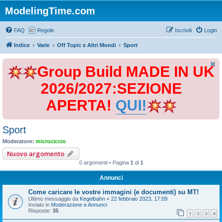
ModelingTime.com
FAQ
Regole
Iscriviti
Login
Indice
Varie
Off Topic e Altri Mondi
Sport
Group Build MADE IN UK
2026/2027:SEZIONE
APERTA!
QUI!
Sport
Moderatore:
microciccio
Nuovo argomento
0 argomenti • Pagina
1
di
1
Annunci
Come caricare le vostre immagini (e documenti) su MT!
Ultimo messaggio da
Kegelbahn
«
22 febbraio 2023, 17:09
Inviato in
Moderazione e Annunci
Risposte:
35
1
2
3
4