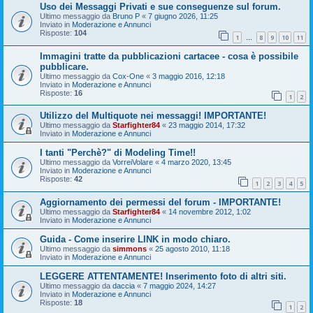
Uso dei Messaggi Privati e sue conseguenze sul forum.
Ultimo messaggio da
Bruno P
«
7 giugno 2026, 11:25
Inviato in
Moderazione e Annunci
Risposte:
104
1
8
9
10
11
…
Immagini tratte da pubblicazioni cartacee - cosa è possibile
pubblicare.
Ultimo messaggio da
Cox-One
«
3 maggio 2016, 12:18
Inviato in
Moderazione e Annunci
Risposte:
16
1
2
Utilizzo del Multiquote nei messaggi! IMPORTANTE!
Ultimo messaggio da
Starfighter84
«
23 maggio 2014, 17:32
Inviato in
Moderazione e Annunci
I tanti "Perchè?" di Modeling Time!!
Ultimo messaggio da
VorreiVolare
«
4 marzo 2020, 13:45
Inviato in
Moderazione e Annunci
Risposte:
42
1
2
3
4
5
Aggiornamento dei permessi del forum - IMPORTANTE!
Ultimo messaggio da
Starfighter84
«
14 novembre 2012, 1:02
Inviato in
Moderazione e Annunci
Guida - Come inserire LINK in modo chiaro.
Ultimo messaggio da
simmons
«
25 agosto 2010, 11:18
Inviato in
Moderazione e Annunci
LEGGERE ATTENTAMENTE! Inserimento foto di altri siti.
Ultimo messaggio da
daccia
«
7 maggio 2024, 14:27
Inviato in
Moderazione e Annunci
Risposte:
18
1
2