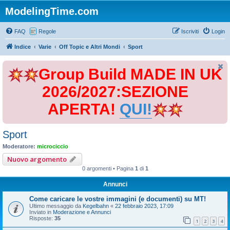
ModelingTime.com
FAQ
Regole
Iscriviti
Login
Indice
Varie
Off Topic e Altri Mondi
Sport
Group Build MADE IN UK
2026/2027:SEZIONE
APERTA!
QUI!
Sport
Moderatore:
microciccio
Nuovo argomento
0 argomenti • Pagina
1
di
1
Annunci
Come caricare le vostre immagini (e documenti) su MT!
Ultimo messaggio da
Kegelbahn
«
22 febbraio 2023, 17:09
Inviato in
Moderazione e Annunci
Risposte:
35
1
2
3
4