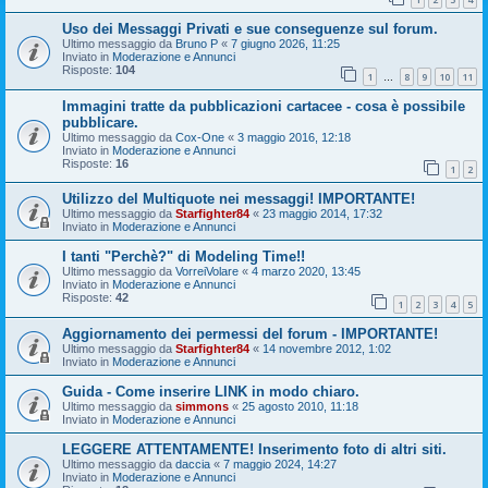
Uso dei Messaggi Privati e sue conseguenze sul forum.
Ultimo messaggio da
Bruno P
«
7 giugno 2026, 11:25
Inviato in
Moderazione e Annunci
Risposte:
104
1
8
9
10
11
…
Immagini tratte da pubblicazioni cartacee - cosa è possibile
pubblicare.
Ultimo messaggio da
Cox-One
«
3 maggio 2016, 12:18
Inviato in
Moderazione e Annunci
Risposte:
16
1
2
Utilizzo del Multiquote nei messaggi! IMPORTANTE!
Ultimo messaggio da
Starfighter84
«
23 maggio 2014, 17:32
Inviato in
Moderazione e Annunci
I tanti "Perchè?" di Modeling Time!!
Ultimo messaggio da
VorreiVolare
«
4 marzo 2020, 13:45
Inviato in
Moderazione e Annunci
Risposte:
42
1
2
3
4
5
Aggiornamento dei permessi del forum - IMPORTANTE!
Ultimo messaggio da
Starfighter84
«
14 novembre 2012, 1:02
Inviato in
Moderazione e Annunci
Guida - Come inserire LINK in modo chiaro.
Ultimo messaggio da
simmons
«
25 agosto 2010, 11:18
Inviato in
Moderazione e Annunci
LEGGERE ATTENTAMENTE! Inserimento foto di altri siti.
Ultimo messaggio da
daccia
«
7 maggio 2024, 14:27
Inviato in
Moderazione e Annunci