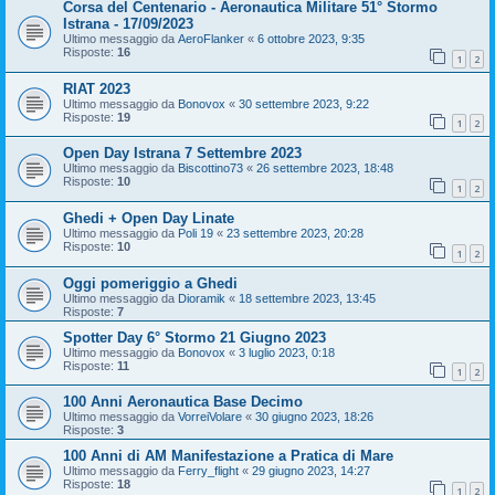
Corsa del Centenario - Aeronautica Militare 51° Stormo
Istrana - 17/09/2023
Ultimo messaggio da
AeroFlanker
«
6 ottobre 2023, 9:35
Risposte:
16
1
2
RIAT 2023
Ultimo messaggio da
Bonovox
«
30 settembre 2023, 9:22
Risposte:
19
1
2
Open Day Istrana 7 Settembre 2023
Ultimo messaggio da
Biscottino73
«
26 settembre 2023, 18:48
Risposte:
10
1
2
Ghedi + Open Day Linate
Ultimo messaggio da
Poli 19
«
23 settembre 2023, 20:28
Risposte:
10
1
2
Oggi pomeriggio a Ghedi
Ultimo messaggio da
Dioramik
«
18 settembre 2023, 13:45
Risposte:
7
Spotter Day 6° Stormo 21 Giugno 2023
Ultimo messaggio da
Bonovox
«
3 luglio 2023, 0:18
Risposte:
11
1
2
100 Anni Aeronautica Base Decimo
Ultimo messaggio da
VorreiVolare
«
30 giugno 2023, 18:26
Risposte:
3
100 Anni di AM Manifestazione a Pratica di Mare
Ultimo messaggio da
Ferry_flight
«
29 giugno 2023, 14:27
Risposte:
18
1
2