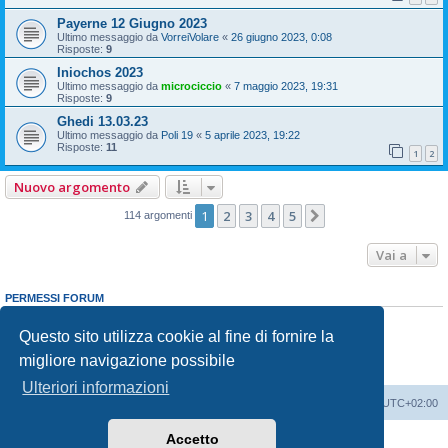
Payerne 12 Giugno 2023
Ultimo messaggio da
VorreiVolare
«
26 giugno 2023, 0:08
Risposte:
9
Iniochos 2023
Ultimo messaggio da
microciccio
«
7 maggio 2023, 19:31
Risposte:
9
Ghedi 13.03.23
Ultimo messaggio da
Poli 19
«
5 aprile 2023, 19:22
Risposte:
11
1
2
Nuovo argomento
1
2
3
4
5
Prossimo
114 argomenti
Vai a
PERMESSI FORUM
Non puoi
aprire nuovi argomenti
Non puoi
rispondere negli argomenti
Questo sito utilizza cookie al fine di fornire la
Non puoi
modificare i tuoi messaggi
migliore navigazione possibile
Non puoi
cancellare i tuoi messaggi
Non puoi
inviare allegati
Ulteriori informazioni
Indice
Contattaci
Cancella cookie
Tutti gli orari sono
UTC+02:00
Accetto
Creato da
phpBB
® Forum Software © phpBB Limited