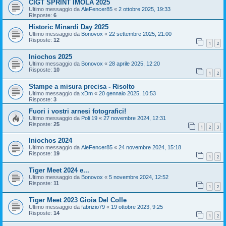
CIGT SPRINT IMOLA 2025
Ultimo messaggio da
AleFencer85
«
2 ottobre 2025, 19:33
Risposte:
6
Historic Minardi Day 2025
Ultimo messaggio da
Bonovox
«
22 settembre 2025, 21:00
Risposte:
12
1
2
Iniochos 2025
Ultimo messaggio da
Bonovox
«
28 aprile 2025, 12:20
Risposte:
10
1
2
Stampe a misura precisa - Risolto
Ultimo messaggio da
xDm
«
20 gennaio 2025, 10:53
Risposte:
3
Fuori i vostri arnesi fotografici!
Ultimo messaggio da
Poli 19
«
27 novembre 2024, 12:31
Risposte:
25
1
2
3
Iniochos 2024
Ultimo messaggio da
AleFencer85
«
24 novembre 2024, 15:18
Risposte:
19
1
2
Tiger Meet 2024 e...
Ultimo messaggio da
Bonovox
«
5 novembre 2024, 12:52
Risposte:
11
1
2
Tiger Meet 2023 Gioia Del Colle
Ultimo messaggio da
fabrizio79
«
19 ottobre 2023, 9:25
Risposte:
14
1
2