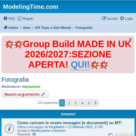
ModelingTime.com
FAQ
Regole
Iscriviti
Login
Indice
Varie
Off Topic e Altri Mondi
Fotografia
Group Build MADE IN UK
2026/2027:SEZIONE
APERTA!
QUI!
Fotografia
Moderatore:
microciccio
Nuovo argomento
1
2
3
4
5
Prossimo
114 argomenti
Annunci
Come caricare le vostre immagini (e documenti) su MT!
Ultimo messaggio da
Kegelbahn
«
22 febbraio 2023, 17:09
Inviato in
Moderazione e Annunci
Risposte:
35
1
2
3
4