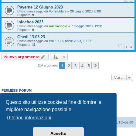
Payerne 12 Giugno 2023
Ultimo messaggio da
VorreiVolare
«
26 giugno 2023, 0:08
Risposte:
9
Iniochos 2023
Ultimo messaggio da
microciccio
«
7 maggio 2023, 19:31
Risposte:
9
Ghedi 13.03.23
Ultimo messaggio da
Poli 19
«
5 aprile 2023, 19:22
Risposte:
11
1
2
Nuovo argomento
1
2
3
4
5
Prossimo
114 argomenti
Vai a
PERMESSI FORUM
Non puoi
aprire nuovi argomenti
Non puoi
rispondere negli argomenti
Questo sito utilizza cookie al fine di fornire la
Non puoi
modificare i tuoi messaggi
migliore navigazione possibile
Non puoi
cancellare i tuoi messaggi
Non puoi
inviare allegati
Ulteriori informazioni
Indice
Contattaci
Cancella cookie
Tutti gli orari sono
UTC+02:00
Accetto
Creato da
phpBB
® Forum Software © phpBB Limited