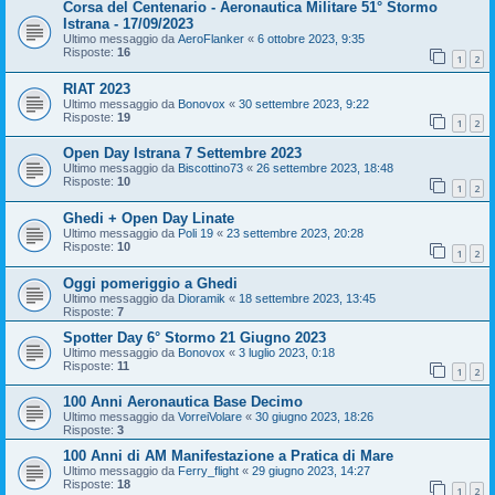
Corsa del Centenario - Aeronautica Militare 51° Stormo
Istrana - 17/09/2023
Ultimo messaggio da
AeroFlanker
«
6 ottobre 2023, 9:35
Risposte:
16
1
2
RIAT 2023
Ultimo messaggio da
Bonovox
«
30 settembre 2023, 9:22
Risposte:
19
1
2
Open Day Istrana 7 Settembre 2023
Ultimo messaggio da
Biscottino73
«
26 settembre 2023, 18:48
Risposte:
10
1
2
Ghedi + Open Day Linate
Ultimo messaggio da
Poli 19
«
23 settembre 2023, 20:28
Risposte:
10
1
2
Oggi pomeriggio a Ghedi
Ultimo messaggio da
Dioramik
«
18 settembre 2023, 13:45
Risposte:
7
Spotter Day 6° Stormo 21 Giugno 2023
Ultimo messaggio da
Bonovox
«
3 luglio 2023, 0:18
Risposte:
11
1
2
100 Anni Aeronautica Base Decimo
Ultimo messaggio da
VorreiVolare
«
30 giugno 2023, 18:26
Risposte:
3
100 Anni di AM Manifestazione a Pratica di Mare
Ultimo messaggio da
Ferry_flight
«
29 giugno 2023, 14:27
Risposte:
18
1
2