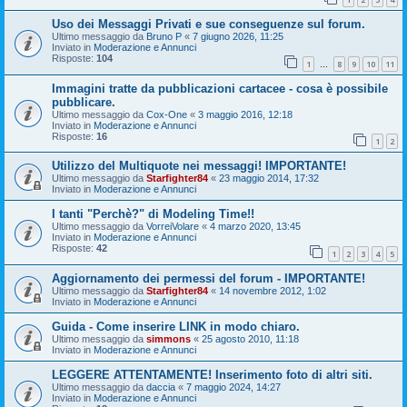
Uso dei Messaggi Privati e sue conseguenze sul forum.
Ultimo messaggio da
Bruno P
«
7 giugno 2026, 11:25
Inviato in
Moderazione e Annunci
Risposte:
104
1
8
9
10
11
…
Immagini tratte da pubblicazioni cartacee - cosa è possibile
pubblicare.
Ultimo messaggio da
Cox-One
«
3 maggio 2016, 12:18
Inviato in
Moderazione e Annunci
Risposte:
16
1
2
Utilizzo del Multiquote nei messaggi! IMPORTANTE!
Ultimo messaggio da
Starfighter84
«
23 maggio 2014, 17:32
Inviato in
Moderazione e Annunci
I tanti "Perchè?" di Modeling Time!!
Ultimo messaggio da
VorreiVolare
«
4 marzo 2020, 13:45
Inviato in
Moderazione e Annunci
Risposte:
42
1
2
3
4
5
Aggiornamento dei permessi del forum - IMPORTANTE!
Ultimo messaggio da
Starfighter84
«
14 novembre 2012, 1:02
Inviato in
Moderazione e Annunci
Guida - Come inserire LINK in modo chiaro.
Ultimo messaggio da
simmons
«
25 agosto 2010, 11:18
Inviato in
Moderazione e Annunci
LEGGERE ATTENTAMENTE! Inserimento foto di altri siti.
Ultimo messaggio da
daccia
«
7 maggio 2024, 14:27
Inviato in
Moderazione e Annunci