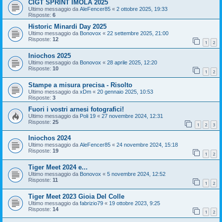
CIGT SPRINT IMOLA 2025
Ultimo messaggio da
AleFencer85
«
2 ottobre 2025, 19:33
Risposte:
6
Historic Minardi Day 2025
Ultimo messaggio da
Bonovox
«
22 settembre 2025, 21:00
Risposte:
12
1
2
Iniochos 2025
Ultimo messaggio da
Bonovox
«
28 aprile 2025, 12:20
Risposte:
10
1
2
Stampe a misura precisa - Risolto
Ultimo messaggio da
xDm
«
20 gennaio 2025, 10:53
Risposte:
3
Fuori i vostri arnesi fotografici!
Ultimo messaggio da
Poli 19
«
27 novembre 2024, 12:31
Risposte:
25
1
2
3
Iniochos 2024
Ultimo messaggio da
AleFencer85
«
24 novembre 2024, 15:18
Risposte:
19
1
2
Tiger Meet 2024 e...
Ultimo messaggio da
Bonovox
«
5 novembre 2024, 12:52
Risposte:
11
1
2
Tiger Meet 2023 Gioia Del Colle
Ultimo messaggio da
fabrizio79
«
19 ottobre 2023, 9:25
Risposte:
14
1
2