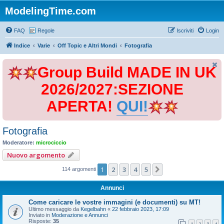
ModelingTime.com
FAQ
Regole
Iscriviti
Login
Indice
Varie
Off Topic e Altri Mondi
Fotografia
Group Build MADE IN UK
2026/2027:SEZIONE
APERTA!
QUI!
Fotografia
Moderatore:
microciccio
Nuovo argomento
1
2
3
4
5
Prossimo
114 argomenti
Annunci
Come caricare le vostre immagini (e documenti) su MT!
Ultimo messaggio da
Kegelbahn
«
22 febbraio 2023, 17:09
Inviato in
Moderazione e Annunci
Risposte:
35
1
2
3
4