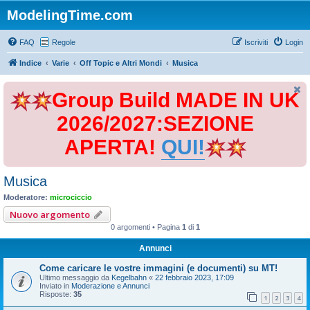
ModelingTime.com
FAQ
Regole
Iscriviti
Login
Indice
Varie
Off Topic e Altri Mondi
Musica
Group Build MADE IN UK
2026/2027:SEZIONE
APERTA!
QUI!
Musica
Moderatore:
microciccio
Nuovo argomento
0 argomenti • Pagina
1
di
1
Annunci
Come caricare le vostre immagini (e documenti) su MT!
Ultimo messaggio da
Kegelbahn
«
22 febbraio 2023, 17:09
Inviato in
Moderazione e Annunci
Risposte:
35
1
2
3
4