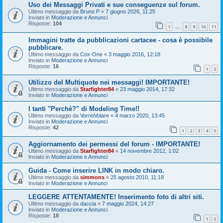
Uso dei Messaggi Privati e sue conseguenze sul forum.
Ultimo messaggio da
Bruno P
«
7 giugno 2026, 11:25
Inviato in
Moderazione e Annunci
Risposte:
104
1
8
9
10
11
…
Immagini tratte da pubblicazioni cartacee - cosa è possibile
pubblicare.
Ultimo messaggio da
Cox-One
«
3 maggio 2016, 12:18
Inviato in
Moderazione e Annunci
Risposte:
16
1
2
Utilizzo del Multiquote nei messaggi! IMPORTANTE!
Ultimo messaggio da
Starfighter84
«
23 maggio 2014, 17:32
Inviato in
Moderazione e Annunci
I tanti "Perchè?" di Modeling Time!!
Ultimo messaggio da
VorreiVolare
«
4 marzo 2020, 13:45
Inviato in
Moderazione e Annunci
Risposte:
42
1
2
3
4
5
Aggiornamento dei permessi del forum - IMPORTANTE!
Ultimo messaggio da
Starfighter84
«
14 novembre 2012, 1:02
Inviato in
Moderazione e Annunci
Guida - Come inserire LINK in modo chiaro.
Ultimo messaggio da
simmons
«
25 agosto 2010, 11:18
Inviato in
Moderazione e Annunci
LEGGERE ATTENTAMENTE! Inserimento foto di altri siti.
Ultimo messaggio da
daccia
«
7 maggio 2024, 14:27
Inviato in
Moderazione e Annunci
Risposte:
18
1
2