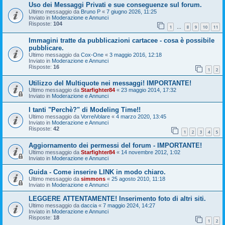
Uso dei Messaggi Privati e sue conseguenze sul forum.
Ultimo messaggio da
Bruno P
«
7 giugno 2026, 11:25
Inviato in
Moderazione e Annunci
Risposte:
104
1
8
9
10
11
…
Immagini tratte da pubblicazioni cartacee - cosa è possibile
pubblicare.
Ultimo messaggio da
Cox-One
«
3 maggio 2016, 12:18
Inviato in
Moderazione e Annunci
Risposte:
16
1
2
Utilizzo del Multiquote nei messaggi! IMPORTANTE!
Ultimo messaggio da
Starfighter84
«
23 maggio 2014, 17:32
Inviato in
Moderazione e Annunci
I tanti "Perchè?" di Modeling Time!!
Ultimo messaggio da
VorreiVolare
«
4 marzo 2020, 13:45
Inviato in
Moderazione e Annunci
Risposte:
42
1
2
3
4
5
Aggiornamento dei permessi del forum - IMPORTANTE!
Ultimo messaggio da
Starfighter84
«
14 novembre 2012, 1:02
Inviato in
Moderazione e Annunci
Guida - Come inserire LINK in modo chiaro.
Ultimo messaggio da
simmons
«
25 agosto 2010, 11:18
Inviato in
Moderazione e Annunci
LEGGERE ATTENTAMENTE! Inserimento foto di altri siti.
Ultimo messaggio da
daccia
«
7 maggio 2024, 14:27
Inviato in
Moderazione e Annunci
Risposte:
18
1
2