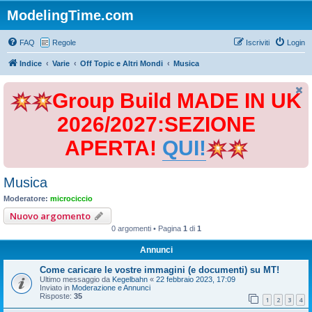
ModelingTime.com
FAQ
Regole
Iscriviti
Login
Indice
Varie
Off Topic e Altri Mondi
Musica
Group Build MADE IN UK
2026/2027:SEZIONE
APERTA!
QUI!
Musica
Moderatore:
microciccio
Nuovo argomento
0 argomenti • Pagina
1
di
1
Annunci
Come caricare le vostre immagini (e documenti) su MT!
Ultimo messaggio da
Kegelbahn
«
22 febbraio 2023, 17:09
Inviato in
Moderazione e Annunci
Risposte:
35
1
2
3
4