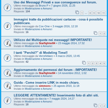
Uso dei Messaggi Privati e sue conseguenze sul forum.
Ultimo messaggio da
Bruno P
«
7 giugno 2026, 11:25
Inviato in
Moderazione e Annunci
Risposte:
104
1
8
9
10
11
…
Immagini tratte da pubblicazioni cartacee - cosa è possibile
pubblicare.
Ultimo messaggio da
Cox-One
«
3 maggio 2016, 12:18
Inviato in
Moderazione e Annunci
Risposte:
16
1
2
Utilizzo del Multiquote nei messaggi! IMPORTANTE!
Ultimo messaggio da
Starfighter84
«
23 maggio 2014, 17:32
Inviato in
Moderazione e Annunci
I tanti "Perchè?" di Modeling Time!!
Ultimo messaggio da
VorreiVolare
«
4 marzo 2020, 13:45
Inviato in
Moderazione e Annunci
Risposte:
42
1
2
3
4
5
Aggiornamento dei permessi del forum - IMPORTANTE!
Ultimo messaggio da
Starfighter84
«
14 novembre 2012, 1:02
Inviato in
Moderazione e Annunci
Guida - Come inserire LINK in modo chiaro.
Ultimo messaggio da
simmons
«
25 agosto 2010, 11:18
Inviato in
Moderazione e Annunci
LEGGERE ATTENTAMENTE! Inserimento foto di altri siti.
Ultimo messaggio da
daccia
«
7 maggio 2024, 14:27
Inviato in
Moderazione e Annunci
Risposte:
18
1
2