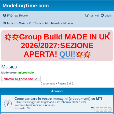
ModelingTime.com
FAQ
Regole
Iscriviti
Login
Indice
Varie
Off Topic e Altri Mondi
Musica
Group Build MADE IN UK
2026/2027:SEZIONE
APERTA!
QUI!
Musica
Moderatore:
microciccio
Nuovo argomento
0 argomenti • Pagina
1
di
1
Annunci
Come caricare le vostre immagini (e documenti) su MT!
Ultimo messaggio da
Kegelbahn
«
22 febbraio 2023, 17:09
Inviato in
Moderazione e Annunci
Risposte:
35
1
2
3
4