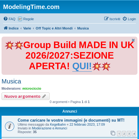
ModelingTime.com
FAQ
Regole
Iscriviti
Login
Indice
Varie
Off Topic e Altri Mondi
Musica
Group Build MADE IN UK
2026/2027:SEZIONE
APERTA!
QUI!
Musica
Moderatore:
microciccio
Nuovo argomento
0 argomenti • Pagina
1
di
1
Annunci
Come caricare le vostre immagini (e documenti) su MT!
Ultimo messaggio da
Kegelbahn
«
22 febbraio 2023, 17:09
Inviato in
Moderazione e Annunci
Risposte:
35
1
2
3
4