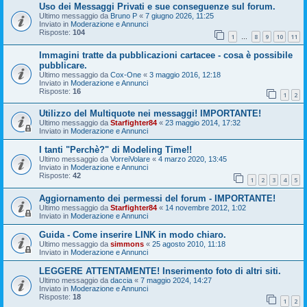
Uso dei Messaggi Privati e sue conseguenze sul forum.
Ultimo messaggio da
Bruno P
«
7 giugno 2026, 11:25
Inviato in
Moderazione e Annunci
Risposte:
104
1
8
9
10
11
…
Immagini tratte da pubblicazioni cartacee - cosa è possibile
pubblicare.
Ultimo messaggio da
Cox-One
«
3 maggio 2016, 12:18
Inviato in
Moderazione e Annunci
Risposte:
16
1
2
Utilizzo del Multiquote nei messaggi! IMPORTANTE!
Ultimo messaggio da
Starfighter84
«
23 maggio 2014, 17:32
Inviato in
Moderazione e Annunci
I tanti "Perchè?" di Modeling Time!!
Ultimo messaggio da
VorreiVolare
«
4 marzo 2020, 13:45
Inviato in
Moderazione e Annunci
Risposte:
42
1
2
3
4
5
Aggiornamento dei permessi del forum - IMPORTANTE!
Ultimo messaggio da
Starfighter84
«
14 novembre 2012, 1:02
Inviato in
Moderazione e Annunci
Guida - Come inserire LINK in modo chiaro.
Ultimo messaggio da
simmons
«
25 agosto 2010, 11:18
Inviato in
Moderazione e Annunci
LEGGERE ATTENTAMENTE! Inserimento foto di altri siti.
Ultimo messaggio da
daccia
«
7 maggio 2024, 14:27
Inviato in
Moderazione e Annunci
Risposte:
18
1
2