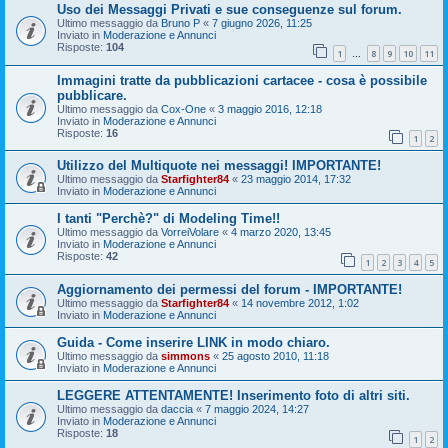
Uso dei Messaggi Privati e sue conseguenze sul forum.
Ultimo messaggio da
Bruno P
«
7 giugno 2026, 11:25
Inviato in
Moderazione e Annunci
Risposte:
104
1
8
9
10
11
…
Immagini tratte da pubblicazioni cartacee - cosa è possibile
pubblicare.
Ultimo messaggio da
Cox-One
«
3 maggio 2016, 12:18
Inviato in
Moderazione e Annunci
Risposte:
16
1
2
Utilizzo del Multiquote nei messaggi! IMPORTANTE!
Ultimo messaggio da
Starfighter84
«
23 maggio 2014, 17:32
Inviato in
Moderazione e Annunci
I tanti "Perchè?" di Modeling Time!!
Ultimo messaggio da
VorreiVolare
«
4 marzo 2020, 13:45
Inviato in
Moderazione e Annunci
Risposte:
42
1
2
3
4
5
Aggiornamento dei permessi del forum - IMPORTANTE!
Ultimo messaggio da
Starfighter84
«
14 novembre 2012, 1:02
Inviato in
Moderazione e Annunci
Guida - Come inserire LINK in modo chiaro.
Ultimo messaggio da
simmons
«
25 agosto 2010, 11:18
Inviato in
Moderazione e Annunci
LEGGERE ATTENTAMENTE! Inserimento foto di altri siti.
Ultimo messaggio da
daccia
«
7 maggio 2024, 14:27
Inviato in
Moderazione e Annunci
Risposte:
18
1
2