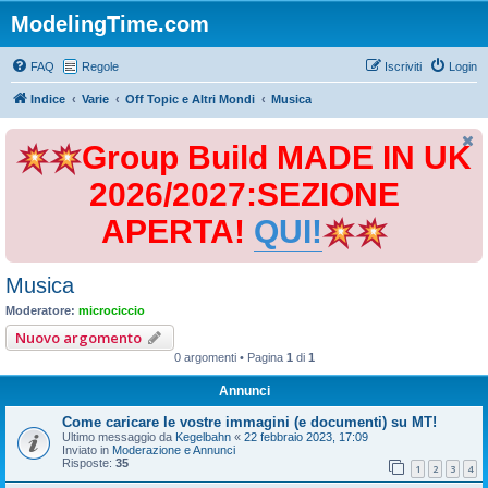
ModelingTime.com
FAQ
Regole
Iscriviti
Login
Indice
Varie
Off Topic e Altri Mondi
Musica
Group Build MADE IN UK
2026/2027:SEZIONE
APERTA!
QUI!
Musica
Moderatore:
microciccio
Nuovo argomento
0 argomenti • Pagina
1
di
1
Annunci
Come caricare le vostre immagini (e documenti) su MT!
Ultimo messaggio da
Kegelbahn
«
22 febbraio 2023, 17:09
Inviato in
Moderazione e Annunci
Risposte:
35
1
2
3
4