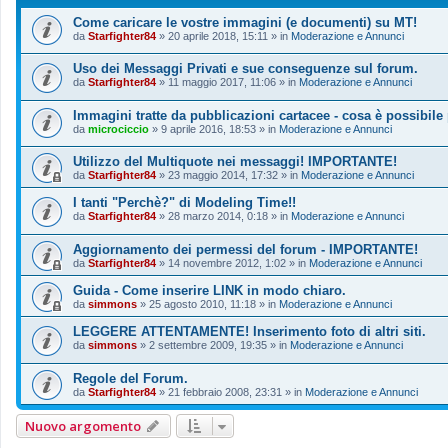
Come caricare le vostre immagini (e documenti) su MT!
da
Starfighter84
»
20 aprile 2018, 15:11
» in
Moderazione e Annunci
Uso dei Messaggi Privati e sue conseguenze sul forum.
da
Starfighter84
»
11 maggio 2017, 11:06
» in
Moderazione e Annunci
Immagini tratte da pubblicazioni cartacee - cosa è possibile
da
microciccio
»
9 aprile 2016, 18:53
» in
Moderazione e Annunci
Utilizzo del Multiquote nei messaggi! IMPORTANTE!
da
Starfighter84
»
23 maggio 2014, 17:32
» in
Moderazione e Annunci
I tanti "Perchè?" di Modeling Time!!
da
Starfighter84
»
28 marzo 2014, 0:18
» in
Moderazione e Annunci
Aggiornamento dei permessi del forum - IMPORTANTE!
da
Starfighter84
»
14 novembre 2012, 1:02
» in
Moderazione e Annunci
Guida - Come inserire LINK in modo chiaro.
da
simmons
»
25 agosto 2010, 11:18
» in
Moderazione e Annunci
LEGGERE ATTENTAMENTE! Inserimento foto di altri siti.
da
simmons
»
2 settembre 2009, 19:35
» in
Moderazione e Annunci
Regole del Forum.
da
Starfighter84
»
21 febbraio 2008, 23:31
» in
Moderazione e Annunci
Nuovo argomento