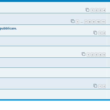
1
2
3
4
1
7
8
9
10
11
…
 pubblicare.
1
2
1
2
3
4
5
1
2