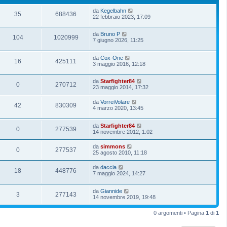
da
Kegelbahn
35
688436
22 febbraio 2023, 17:09
da
Bruno P
104
1020999
7 giugno 2026, 11:25
da
Cox-One
16
425111
3 maggio 2016, 12:18
da
Starfighter84
0
270712
23 maggio 2014, 17:32
da
VorreiVolare
42
830309
4 marzo 2020, 13:45
da
Starfighter84
0
277539
14 novembre 2012, 1:02
da
simmons
0
277537
25 agosto 2010, 11:18
da
daccia
18
448776
7 maggio 2024, 14:27
da
Giannide
3
277143
14 novembre 2019, 19:48
0 argomenti • Pagina
1
di
1