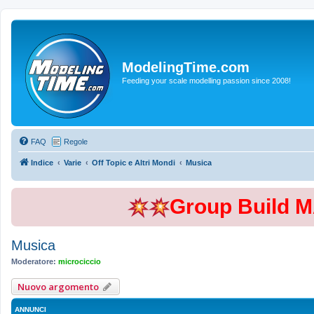
ModelingTime.com
Feeding your scale modelling passion since 2008!
FAQ
Regole
Indice
Varie
Off Topic e Altri Mondi
Musica
Group Build 
Musica
Moderatore:
microciccio
Nuovo argomento
ANNUNCI