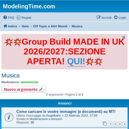
ModelingTime.com
FAQ
Regole
Iscriviti
Login
Indice
Varie
Off Topic e Altri Mondi
Musica
Group Build MADE IN UK
2026/2027:SEZIONE
APERTA!
QUI!
Musica
Moderatore:
microciccio
Nuovo argomento
0 argomenti • Pagina
1
di
1
Annunci
Come caricare le vostre immagini (e documenti) su MT!
Ultimo messaggio da
Kegelbahn
«
22 febbraio 2023, 17:09
Inviato in
Moderazione e Annunci
Risposte:
35
1
2
3
4