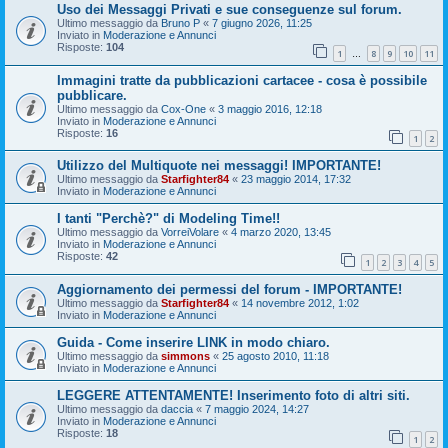
Uso dei Messaggi Privati e sue conseguenze sul forum.
Ultimo messaggio da
Bruno P
«
7 giugno 2026, 11:25
Inviato in
Moderazione e Annunci
Risposte:
104
1
8
9
10
11
…
Immagini tratte da pubblicazioni cartacee - cosa è possibile
pubblicare.
Ultimo messaggio da
Cox-One
«
3 maggio 2016, 12:18
Inviato in
Moderazione e Annunci
Risposte:
16
1
2
Utilizzo del Multiquote nei messaggi! IMPORTANTE!
Ultimo messaggio da
Starfighter84
«
23 maggio 2014, 17:32
Inviato in
Moderazione e Annunci
I tanti "Perchè?" di Modeling Time!!
Ultimo messaggio da
VorreiVolare
«
4 marzo 2020, 13:45
Inviato in
Moderazione e Annunci
Risposte:
42
1
2
3
4
5
Aggiornamento dei permessi del forum - IMPORTANTE!
Ultimo messaggio da
Starfighter84
«
14 novembre 2012, 1:02
Inviato in
Moderazione e Annunci
Guida - Come inserire LINK in modo chiaro.
Ultimo messaggio da
simmons
«
25 agosto 2010, 11:18
Inviato in
Moderazione e Annunci
LEGGERE ATTENTAMENTE! Inserimento foto di altri siti.
Ultimo messaggio da
daccia
«
7 maggio 2024, 14:27
Inviato in
Moderazione e Annunci
Risposte:
18
1
2