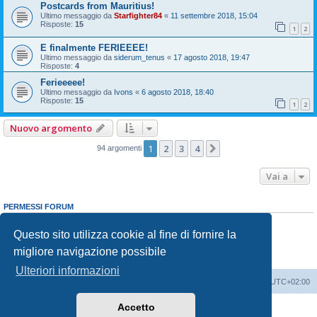
Postcards from Mauritius!
Ultimo messaggio da
Starfighter84
«
11 settembre 2018, 15:04
Risposte:
15
1
2
E finalmente FERIEEEE!
Ultimo messaggio da
siderum_tenus
«
17 agosto 2018, 19:47
Risposte:
4
Ferieeeee!
Ultimo messaggio da
Ivons
«
6 agosto 2018, 18:40
Risposte:
15
1
2
Nuovo argomento
1
2
3
4
Prossimo
94 argomenti
Vai a
PERMESSI FORUM
Non puoi
aprire nuovi argomenti
Non puoi
rispondere negli argomenti
Questo sito utilizza cookie al fine di fornire la
Non puoi
modificare i tuoi messaggi
migliore navigazione possibile
Non puoi
cancellare i tuoi messaggi
Non puoi
inviare allegati
Ulteriori informazioni
Indice
Contattaci
Cancella cookie
Tutti gli orari sono
UTC+02:00
Accetto
Creato da
phpBB
® Forum Software © phpBB Limited