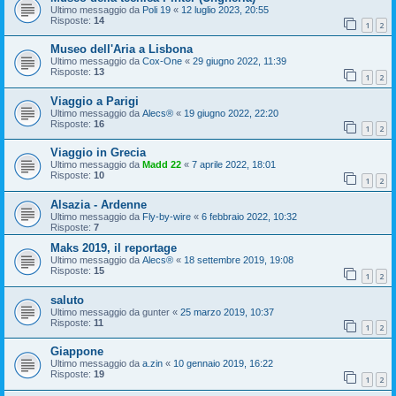
Ultimo messaggio da
Poli 19
«
12 luglio 2023, 20:55
Risposte:
14
1
2
Museo dell'Aria a Lisbona
Ultimo messaggio da
Cox-One
«
29 giugno 2022, 11:39
Risposte:
13
1
2
Viaggio a Parigi
Ultimo messaggio da
Alecs®
«
19 giugno 2022, 22:20
Risposte:
16
1
2
Viaggio in Grecia
Ultimo messaggio da
Madd 22
«
7 aprile 2022, 18:01
Risposte:
10
1
2
Alsazia - Ardenne
Ultimo messaggio da
Fly-by-wire
«
6 febbraio 2022, 10:32
Risposte:
7
Maks 2019, il reportage
Ultimo messaggio da
Alecs®
«
18 settembre 2019, 19:08
Risposte:
15
1
2
saluto
Ultimo messaggio da
gunter
«
25 marzo 2019, 10:37
Risposte:
11
1
2
Giappone
Ultimo messaggio da
a.zin
«
10 gennaio 2019, 16:22
Risposte:
19
1
2