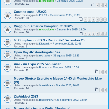
Ultimo messaggio da
microciccio
«
28 marzo 2026, 19:08
Risposte:
21
1
2
3
Coast to cost - USA22
Ultimo messaggio da
Poli 19
«
15 novembre 2025, 19:28
Risposte:
53
1
2
3
4
5
6
Viaggio in America Completo! 21/10/25
Ultimo messaggio da
microciccio
«
2 novembre 2025, 19:00
Risposte:
56
1
2
3
4
5
6
65 Compleanno PAN - Rivolto 6-7 Settembre 25
Ultimo messaggio da
Dioramik
«
7 settembre 2025, 22:43
Risposte:
8
Open Day 46° Aerobrigata Pisa
Ultimo messaggio da
rob_zone
«
31 agosto 2025, 12:11
Risposte:
4
Aire - Air Expo 2025 San Javier
Ultimo messaggio da
Bonovox
«
30 agosto 2025, 10:38
Risposte:
11
1
2
Museo Storico Esercito o Museo 14-45 di Montecchio M.re
(VI)
Ultimo messaggio da
VorreiVolare
«
5 aprile 2025, 16:01
Risposte:
14
1
2
ZigAirMeet 2023
Ultimo messaggio da
Biscottino73
«
26 settembre 2023, 18:40
Risposte:
9
Museo della tecnica Pintér (Ungheria)