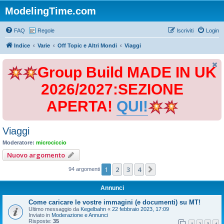
ModelingTime.com
FAQ
Regole
Iscriviti
Login
Indice
Varie
Off Topic e Altri Mondi
Viaggi
Group Build MADE IN UK
2026/2027:SEZIONE
APERTA!
QUI!
Viaggi
Moderatore:
microciccio
Nuovo argomento
1
2
3
4
Prossimo
94 argomenti
Annunci
Come caricare le vostre immagini (e documenti) su MT!
Ultimo messaggio da
Kegelbahn
«
22 febbraio 2023, 17:09
Inviato in
Moderazione e Annunci
Risposte:
35
1
2
3
4