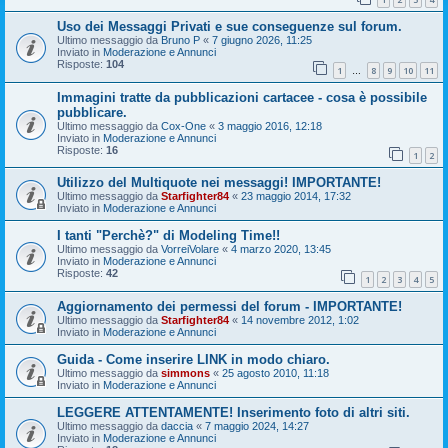
Uso dei Messaggi Privati e sue conseguenze sul forum.
Ultimo messaggio da
Bruno P
«
7 giugno 2026, 11:25
Inviato in
Moderazione e Annunci
Risposte:
104
1
8
9
10
11
…
Immagini tratte da pubblicazioni cartacee - cosa è possibile
pubblicare.
Ultimo messaggio da
Cox-One
«
3 maggio 2016, 12:18
Inviato in
Moderazione e Annunci
Risposte:
16
1
2
Utilizzo del Multiquote nei messaggi! IMPORTANTE!
Ultimo messaggio da
Starfighter84
«
23 maggio 2014, 17:32
Inviato in
Moderazione e Annunci
I tanti "Perchè?" di Modeling Time!!
Ultimo messaggio da
VorreiVolare
«
4 marzo 2020, 13:45
Inviato in
Moderazione e Annunci
Risposte:
42
1
2
3
4
5
Aggiornamento dei permessi del forum - IMPORTANTE!
Ultimo messaggio da
Starfighter84
«
14 novembre 2012, 1:02
Inviato in
Moderazione e Annunci
Guida - Come inserire LINK in modo chiaro.
Ultimo messaggio da
simmons
«
25 agosto 2010, 11:18
Inviato in
Moderazione e Annunci
LEGGERE ATTENTAMENTE! Inserimento foto di altri siti.
Ultimo messaggio da
daccia
«
7 maggio 2024, 14:27
Inviato in
Moderazione e Annunci