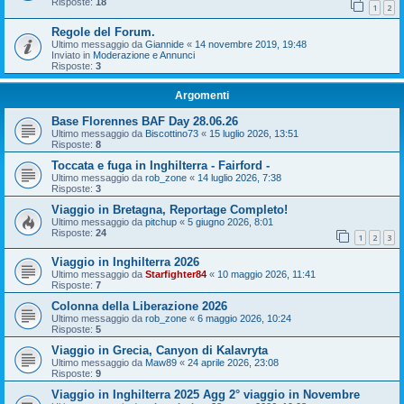
Risposte:
18
1
2
Regole del Forum.
Ultimo messaggio da
Giannide
«
14 novembre 2019, 19:48
Inviato in
Moderazione e Annunci
Risposte:
3
Argomenti
Base Florennes BAF Day 28.06.26
Ultimo messaggio da
Biscottino73
«
15 luglio 2026, 13:51
Risposte:
8
Toccata e fuga in Inghilterra - Fairford -
Ultimo messaggio da
rob_zone
«
14 luglio 2026, 7:38
Risposte:
3
Viaggio in Bretagna, Reportage Completo!
Ultimo messaggio da
pitchup
«
5 giugno 2026, 8:01
Risposte:
24
1
2
3
Viaggio in Inghilterra 2026
Ultimo messaggio da
Starfighter84
«
10 maggio 2026, 11:41
Risposte:
7
Colonna della Liberazione 2026
Ultimo messaggio da
rob_zone
«
6 maggio 2026, 10:24
Risposte:
5
Viaggio in Grecia, Canyon di Kalavryta
Ultimo messaggio da
Maw89
«
24 aprile 2026, 23:08
Risposte:
9
Viaggio in Inghilterra 2025 Agg 2° viaggio in Novembre