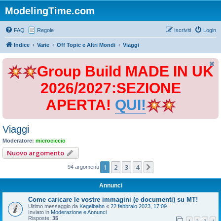
ModelingTime.com
FAQ
Regole
Iscriviti
Login
Indice
Varie
Off Topic e Altri Mondi
Viaggi
Group Build MADE IN UK
2026/2027:SEZIONE
APERTA!
QUI!
Viaggi
Moderatore:
microciccio
Nuovo argomento
1
2
3
4
Prossimo
94 argomenti
Annunci
Come caricare le vostre immagini (e documenti) su MT!
Ultimo messaggio da
Kegelbahn
«
22 febbraio 2023, 17:09
Inviato in
Moderazione e Annunci
Risposte:
35
1
2
3
4