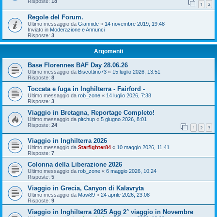
Risposte:
18
1
2
Regole del Forum.
Ultimo messaggio da
Giannide
«
14 novembre 2019, 19:48
Inviato in
Moderazione e Annunci
Risposte:
3
Argomenti
Base Florennes BAF Day 28.06.26
Ultimo messaggio da
Biscottino73
«
15 luglio 2026, 13:51
Risposte:
8
Toccata e fuga in Inghilterra - Fairford -
Ultimo messaggio da
rob_zone
«
14 luglio 2026, 7:38
Risposte:
3
Viaggio in Bretagna, Reportage Completo!
Ultimo messaggio da
pitchup
«
5 giugno 2026, 8:01
Risposte:
24
1
2
3
Viaggio in Inghilterra 2026
Ultimo messaggio da
Starfighter84
«
10 maggio 2026, 11:41
Risposte:
7
Colonna della Liberazione 2026
Ultimo messaggio da
rob_zone
«
6 maggio 2026, 10:24
Risposte:
5
Viaggio in Grecia, Canyon di Kalavryta
Ultimo messaggio da
Maw89
«
24 aprile 2026, 23:08
Risposte:
9
Viaggio in Inghilterra 2025 Agg 2° viaggio in Novembre