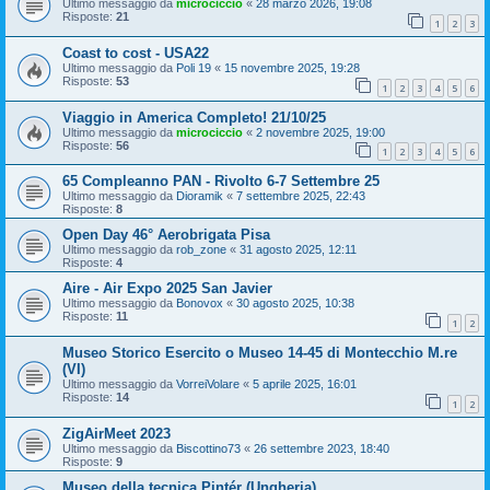
Ultimo messaggio da
microciccio
«
28 marzo 2026, 19:08
Risposte:
21
1
2
3
Coast to cost - USA22
Ultimo messaggio da
Poli 19
«
15 novembre 2025, 19:28
Risposte:
53
1
2
3
4
5
6
Viaggio in America Completo! 21/10/25
Ultimo messaggio da
microciccio
«
2 novembre 2025, 19:00
Risposte:
56
1
2
3
4
5
6
65 Compleanno PAN - Rivolto 6-7 Settembre 25
Ultimo messaggio da
Dioramik
«
7 settembre 2025, 22:43
Risposte:
8
Open Day 46° Aerobrigata Pisa
Ultimo messaggio da
rob_zone
«
31 agosto 2025, 12:11
Risposte:
4
Aire - Air Expo 2025 San Javier
Ultimo messaggio da
Bonovox
«
30 agosto 2025, 10:38
Risposte:
11
1
2
Museo Storico Esercito o Museo 14-45 di Montecchio M.re
(VI)
Ultimo messaggio da
VorreiVolare
«
5 aprile 2025, 16:01
Risposte:
14
1
2
ZigAirMeet 2023
Ultimo messaggio da
Biscottino73
«
26 settembre 2023, 18:40
Risposte:
9
Museo della tecnica Pintér (Ungheria)