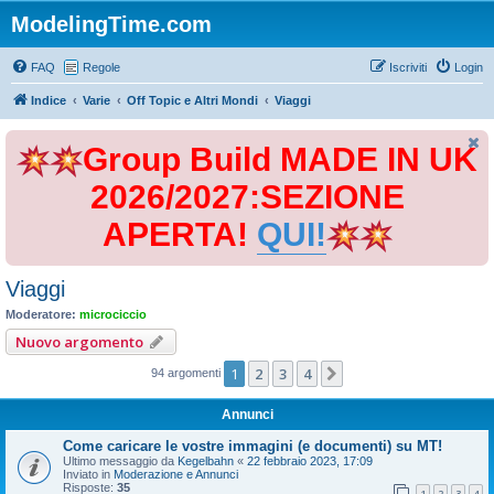
ModelingTime.com
FAQ
Regole
Iscriviti
Login
Indice
Varie
Off Topic e Altri Mondi
Viaggi
Group Build MADE IN UK
2026/2027:SEZIONE
APERTA!
QUI!
Viaggi
Moderatore:
microciccio
Nuovo argomento
1
2
3
4
Prossimo
94 argomenti
Annunci
Come caricare le vostre immagini (e documenti) su MT!
Ultimo messaggio da
Kegelbahn
«
22 febbraio 2023, 17:09
Inviato in
Moderazione e Annunci
Risposte:
35
1
2
3
4