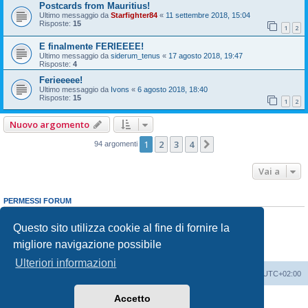
Postcards from Mauritius!
Ultimo messaggio da
Starfighter84
«
11 settembre 2018, 15:04
Risposte:
15
1
2
E finalmente FERIEEEE!
Ultimo messaggio da
siderum_tenus
«
17 agosto 2018, 19:47
Risposte:
4
Ferieeeee!
Ultimo messaggio da
Ivons
«
6 agosto 2018, 18:40
Risposte:
15
1
2
Nuovo argomento
1
2
3
4
Prossimo
94 argomenti
Vai a
PERMESSI FORUM
Non puoi
aprire nuovi argomenti
Non puoi
rispondere negli argomenti
Questo sito utilizza cookie al fine di fornire la
Non puoi
modificare i tuoi messaggi
migliore navigazione possibile
Non puoi
cancellare i tuoi messaggi
Non puoi
inviare allegati
Ulteriori informazioni
Indice
Contattaci
Cancella cookie
Tutti gli orari sono
UTC+02:00
Accetto
Creato da
phpBB
® Forum Software © phpBB Limited