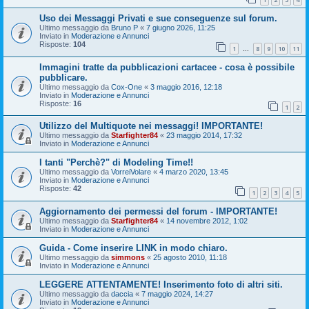
Uso dei Messaggi Privati e sue conseguenze sul forum.
Ultimo messaggio da
Bruno P
«
7 giugno 2026, 11:25
Inviato in
Moderazione e Annunci
Risposte:
104
1
8
9
10
11
…
Immagini tratte da pubblicazioni cartacee - cosa è possibile
pubblicare.
Ultimo messaggio da
Cox-One
«
3 maggio 2016, 12:18
Inviato in
Moderazione e Annunci
Risposte:
16
1
2
Utilizzo del Multiquote nei messaggi! IMPORTANTE!
Ultimo messaggio da
Starfighter84
«
23 maggio 2014, 17:32
Inviato in
Moderazione e Annunci
I tanti "Perchè?" di Modeling Time!!
Ultimo messaggio da
VorreiVolare
«
4 marzo 2020, 13:45
Inviato in
Moderazione e Annunci
Risposte:
42
1
2
3
4
5
Aggiornamento dei permessi del forum - IMPORTANTE!
Ultimo messaggio da
Starfighter84
«
14 novembre 2012, 1:02
Inviato in
Moderazione e Annunci
Guida - Come inserire LINK in modo chiaro.
Ultimo messaggio da
simmons
«
25 agosto 2010, 11:18
Inviato in
Moderazione e Annunci
LEGGERE ATTENTAMENTE! Inserimento foto di altri siti.
Ultimo messaggio da
daccia
«
7 maggio 2024, 14:27
Inviato in
Moderazione e Annunci