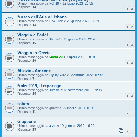
Ultimo messaggio da
Poli 19
«
12 luglio 2023, 20:55
Risposte:
14
1
2
Museo dell'Aria a Lisbona
Ultimo messaggio da
Cox-One
«
29 giugno 2022, 11:39
Risposte:
13
1
2
Viaggio a Parigi
Ultimo messaggio da
Alecs®
«
19 giugno 2022, 22:20
Risposte:
16
1
2
Viaggio in Grecia
Ultimo messaggio da
Madd 22
«
7 aprile 2022, 18:01
Risposte:
10
1
2
Alsazia - Ardenne
Ultimo messaggio da
Fly-by-wire
«
6 febbraio 2022, 10:32
Risposte:
7
Maks 2019, il reportage
Ultimo messaggio da
Alecs®
«
18 settembre 2019, 19:08
Risposte:
15
1
2
saluto
Ultimo messaggio da
gunter
«
25 marzo 2019, 10:37
Risposte:
11
1
2
Giappone
Ultimo messaggio da
a.zin
«
10 gennaio 2019, 16:22
Risposte:
19
1
2