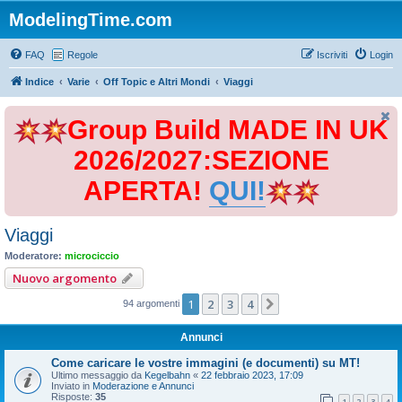
ModelingTime.com
FAQ
Regole
Iscriviti
Login
Indice
Varie
Off Topic e Altri Mondi
Viaggi
Group Build MADE IN UK
2026/2027:SEZIONE
APERTA!
QUI!
Viaggi
Moderatore:
microciccio
Nuovo argomento
1
2
3
4
Prossimo
94 argomenti
Annunci
Come caricare le vostre immagini (e documenti) su MT!
Ultimo messaggio da
Kegelbahn
«
22 febbraio 2023, 17:09
Inviato in
Moderazione e Annunci
Risposte:
35
1
2
3
4