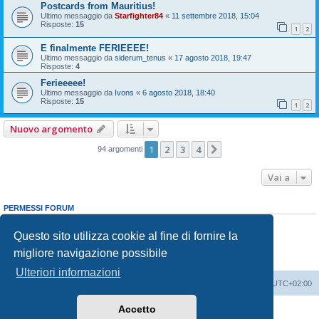
Postcards from Mauritius!
Ultimo messaggio da
Starfighter84
«
11 settembre 2018, 15:04
Risposte:
15
1
2
E finalmente FERIEEEE!
Ultimo messaggio da
siderum_tenus
«
17 agosto 2018, 19:47
Risposte:
4
Ferieeeee!
Ultimo messaggio da
Ivons
«
6 agosto 2018, 18:40
Risposte:
15
1
2
Nuovo argomento
1
2
3
4
Prossimo
94 argomenti
Vai a
PERMESSI FORUM
Non puoi
aprire nuovi argomenti
Non puoi
rispondere negli argomenti
Questo sito utilizza cookie al fine di fornire la
Non puoi
modificare i tuoi messaggi
migliore navigazione possibile
Non puoi
cancellare i tuoi messaggi
Non puoi
inviare allegati
Ulteriori informazioni
Indice
Contattaci
Cancella cookie
Tutti gli orari sono
UTC+02:00
Accetto
Creato da
phpBB
® Forum Software © phpBB Limited