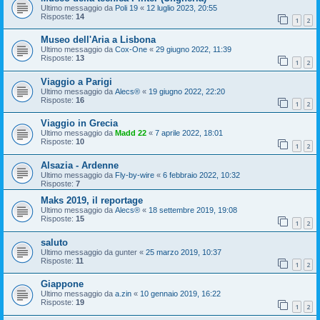
Ultimo messaggio da
Poli 19
«
12 luglio 2023, 20:55
Risposte:
14
1
2
Museo dell'Aria a Lisbona
Ultimo messaggio da
Cox-One
«
29 giugno 2022, 11:39
Risposte:
13
1
2
Viaggio a Parigi
Ultimo messaggio da
Alecs®
«
19 giugno 2022, 22:20
Risposte:
16
1
2
Viaggio in Grecia
Ultimo messaggio da
Madd 22
«
7 aprile 2022, 18:01
Risposte:
10
1
2
Alsazia - Ardenne
Ultimo messaggio da
Fly-by-wire
«
6 febbraio 2022, 10:32
Risposte:
7
Maks 2019, il reportage
Ultimo messaggio da
Alecs®
«
18 settembre 2019, 19:08
Risposte:
15
1
2
saluto
Ultimo messaggio da
gunter
«
25 marzo 2019, 10:37
Risposte:
11
1
2
Giappone
Ultimo messaggio da
a.zin
«
10 gennaio 2019, 16:22
Risposte:
19
1
2