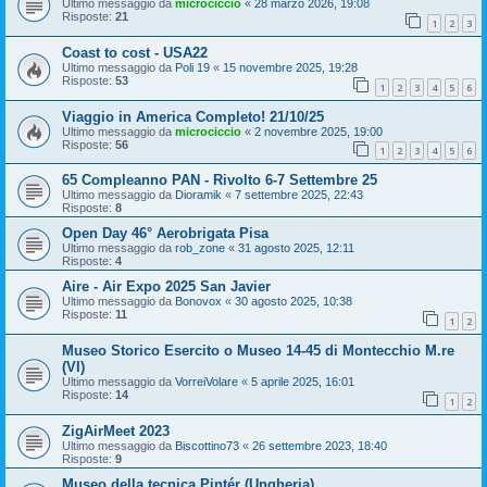
Ultimo messaggio da
microciccio
«
28 marzo 2026, 19:08
Risposte:
21
1
2
3
Coast to cost - USA22
Ultimo messaggio da
Poli 19
«
15 novembre 2025, 19:28
Risposte:
53
1
2
3
4
5
6
Viaggio in America Completo! 21/10/25
Ultimo messaggio da
microciccio
«
2 novembre 2025, 19:00
Risposte:
56
1
2
3
4
5
6
65 Compleanno PAN - Rivolto 6-7 Settembre 25
Ultimo messaggio da
Dioramik
«
7 settembre 2025, 22:43
Risposte:
8
Open Day 46° Aerobrigata Pisa
Ultimo messaggio da
rob_zone
«
31 agosto 2025, 12:11
Risposte:
4
Aire - Air Expo 2025 San Javier
Ultimo messaggio da
Bonovox
«
30 agosto 2025, 10:38
Risposte:
11
1
2
Museo Storico Esercito o Museo 14-45 di Montecchio M.re
(VI)
Ultimo messaggio da
VorreiVolare
«
5 aprile 2025, 16:01
Risposte:
14
1
2
ZigAirMeet 2023
Ultimo messaggio da
Biscottino73
«
26 settembre 2023, 18:40
Risposte:
9
Museo della tecnica Pintér (Ungheria)