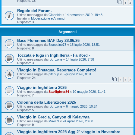
Risposte:
18
1
2
Regole del Forum.
Ultimo messaggio da
Giannide
«
14 novembre 2019, 19:48
Inviato in
Moderazione e Annunci
Risposte:
3
Argomenti
Base Florennes BAF Day 28.06.26
Ultimo messaggio da
Biscottino73
«
15 luglio 2026, 13:51
Risposte:
8
Toccata e fuga in Inghilterra - Fairford -
Ultimo messaggio da
rob_zone
«
14 luglio 2026, 7:38
Risposte:
3
Viaggio in Bretagna, Reportage Completo!
Ultimo messaggio da
pitchup
«
5 giugno 2026, 8:01
Risposte:
24
1
2
3
Viaggio in Inghilterra 2026
Ultimo messaggio da
Starfighter84
«
10 maggio 2026, 11:41
Risposte:
7
Colonna della Liberazione 2026
Ultimo messaggio da
rob_zone
«
6 maggio 2026, 10:24
Risposte:
5
Viaggio in Grecia, Canyon di Kalavryta
Ultimo messaggio da
Maw89
«
24 aprile 2026, 23:08
Risposte:
9
Viaggio in Inghilterra 2025 Agg 2° viaggio in Novembre