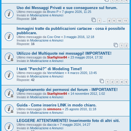
Uso dei Messaggi Privati e sue conseguenze sul forum.
Ultimo messaggio da
Bruno P
«
7 giugno 2026, 11:25
Inviato in
Moderazione e Annunci
Risposte:
104
1
8
9
10
11
…
Immagini tratte da pubblicazioni cartacee - cosa è possibile
pubblicare.
Ultimo messaggio da
Cox-One
«
3 maggio 2016, 12:18
Inviato in
Moderazione e Annunci
Risposte:
16
1
2
Utilizzo del Multiquote nei messaggi! IMPORTANTE!
Ultimo messaggio da
Starfighter84
«
23 maggio 2014, 17:32
Inviato in
Moderazione e Annunci
I tanti "Perchè?" di Modeling Time!!
Ultimo messaggio da
VorreiVolare
«
4 marzo 2020, 13:45
Inviato in
Moderazione e Annunci
Risposte:
42
1
2
3
4
5
Aggiornamento dei permessi del forum - IMPORTANTE!
Ultimo messaggio da
Starfighter84
«
14 novembre 2012, 1:02
Inviato in
Moderazione e Annunci
Guida - Come inserire LINK in modo chiaro.
Ultimo messaggio da
simmons
«
25 agosto 2010, 11:18
Inviato in
Moderazione e Annunci
LEGGERE ATTENTAMENTE! Inserimento foto di altri siti.
Ultimo messaggio da
daccia
«
7 maggio 2024, 14:27
Inviato in
Moderazione e Annunci