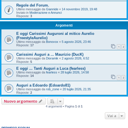
Regole del Forum.
Ultimo messaggio da
Giannide
«
14 novembre 2019, 19:48
Inviato in
Moderazione e Annunci
Risposte:
3
Argomenti
E oggi Carissimi Auguroni al mitico Aurelio
(FreestyleAurelio)
Ultimo messaggio da
Bonovox
«
5 agosto 2026, 23:46
Risposte:
17
1
2
Carissimi Auguri a ... Maurizio (DucK)
Ultimo messaggio da
Dioramik
«
2 agosto 2026, 6:52
Risposte:
5
E oggi ... Tanti Auguri a Luca (fearless)
Ultimo messaggio da
fearless
«
28 luglio 2026, 14:58
Risposte:
14
1
2
Auguri a Edoardo (Edoardo81)
Ultimo messaggio da
rob_zone
«
20 luglio 2026, 21:35
Risposte:
2
Nuovo argomento
4 argomenti • Pagina
1
di
1
Vai a
PERMESSI FORUM