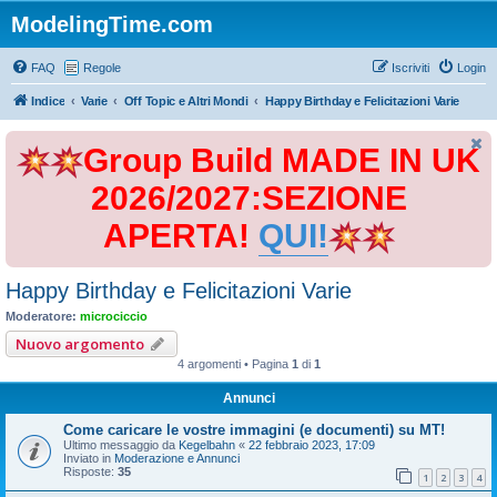
ModelingTime.com
FAQ
Regole
Iscriviti
Login
Indice
Varie
Off Topic e Altri Mondi
Happy Birthday e Felicitazioni Varie
Group Build MADE IN UK
2026/2027:SEZIONE
APERTA!
QUI!
Happy Birthday e Felicitazioni Varie
Moderatore:
microciccio
Nuovo argomento
4 argomenti • Pagina
1
di
1
Annunci
Come caricare le vostre immagini (e documenti) su MT!
Ultimo messaggio da
Kegelbahn
«
22 febbraio 2023, 17:09
Inviato in
Moderazione e Annunci
Risposte:
35
1
2
3
4