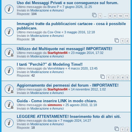
Uso dei Messaggi Privati e sue conseguenze sul forum.
Ultimo messaggio da
Bruno P
«
7 giugno 2026, 11:25
Inviato in
Moderazione e Annunci
Risposte:
104
1
8
9
10
11
…
Immagini tratte da pubblicazioni cartacee - cosa è possibile
pubblicare.
Ultimo messaggio da
Cox-One
«
3 maggio 2016, 12:18
Inviato in
Moderazione e Annunci
Risposte:
16
1
2
Utilizzo del Multiquote nei messaggi! IMPORTANTE!
Ultimo messaggio da
Starfighter84
«
23 maggio 2014, 17:32
Inviato in
Moderazione e Annunci
I tanti "Perchè?" di Modeling Time!!
Ultimo messaggio da
VorreiVolare
«
4 marzo 2020, 13:45
Inviato in
Moderazione e Annunci
Risposte:
42
1
2
3
4
5
Aggiornamento dei permessi del forum - IMPORTANTE!
Ultimo messaggio da
Starfighter84
«
14 novembre 2012, 1:02
Inviato in
Moderazione e Annunci
Guida - Come inserire LINK in modo chiaro.
Ultimo messaggio da
simmons
«
25 agosto 2010, 11:18
Inviato in
Moderazione e Annunci
LEGGERE ATTENTAMENTE! Inserimento foto di altri siti.
Ultimo messaggio da
daccia
«
7 maggio 2024, 14:27
Inviato in
Moderazione e Annunci
Risposte:
18
1
2