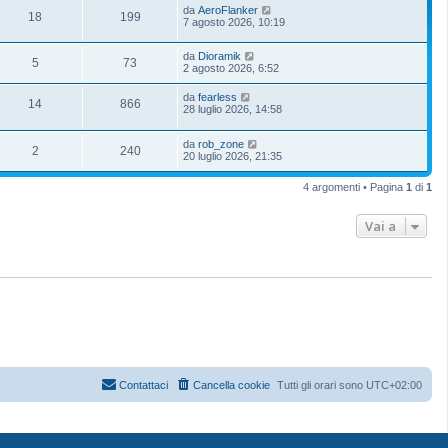
da
AeroFlanker
18
199
7 agosto 2026, 10:19
da
Dioramik
5
73
2 agosto 2026, 6:52
da
fearless
14
866
28 luglio 2026, 14:58
da
rob_zone
2
240
20 luglio 2026, 21:35
4 argomenti • Pagina
1
di
1
Vai a
Contattaci
Cancella cookie
Tutti gli orari sono
UTC+02:00