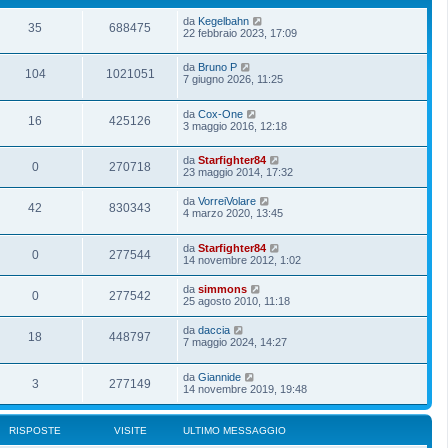
da
Kegelbahn
35
688475
22 febbraio 2023, 17:09
da
Bruno P
104
1021051
7 giugno 2026, 11:25
da
Cox-One
16
425126
3 maggio 2016, 12:18
da
Starfighter84
0
270718
23 maggio 2014, 17:32
da
VorreiVolare
42
830343
4 marzo 2020, 13:45
da
Starfighter84
0
277544
14 novembre 2012, 1:02
da
simmons
0
277542
25 agosto 2010, 11:18
da
daccia
18
448797
7 maggio 2024, 14:27
da
Giannide
3
277149
14 novembre 2019, 19:48
RISPOSTE
VISITE
ULTIMO MESSAGGIO