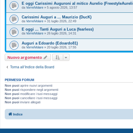
E oggi Carissimi Auguroni al mitico Aurelio (FreestyleAureli
da
VorreiVolare
»
5 agosto 2026, 13:57
Carissimi Auguri a ... Maurizio (DucK)
da
VorreiVolare
»
31 luglio 2026, 22:49
E oggi ... Tanti Auguri a Luca (fearless)
da
VorreiVolare
»
26 luglio 2026, 14:31
Auguri a Edoardo (Edoardo81)
da
VorreiVolare
»
20 luglio 2026, 17:55
Nuovo argomento
Torna all’Indice della Board
PERMESSI FORUM
Non puoi
aprire nuovi argomenti
Non puoi
rispondere negli argomenti
Non puoi
modificare i tuoi messaggi
Non puoi
cancellare i tuoi messaggi
Non puoi
inviare allegati
Indice