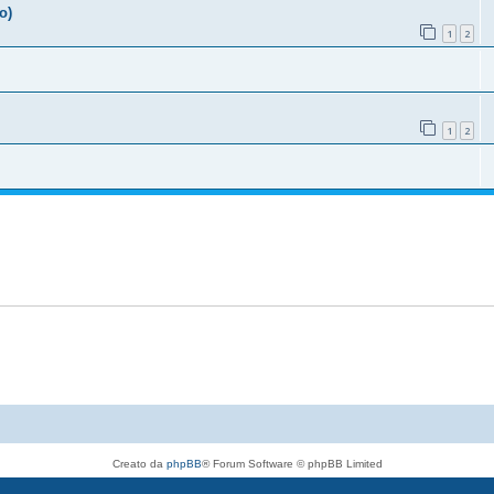
o)
1
2
1
2
Creato da
phpBB
® Forum Software © phpBB Limited
Traduzione Italiana
phpBB-Italia.it