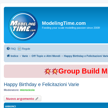
ModelingTime.com
Feeding your scale modelling passion since 2008!
FAQ
Regole
Indice
Varie
Off Topic e Altri Mondi
Happy Birthday e Felicitazioni Vari
Group Build 
Happy Birthday e Felicitazioni Varie
Moderatore:
microciccio
Nuovo argomento
ANNUNCI