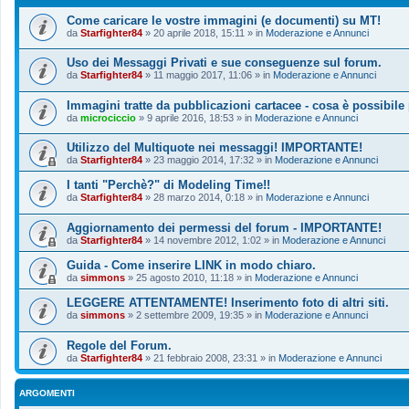
Come caricare le vostre immagini (e documenti) su MT!
da
Starfighter84
»
20 aprile 2018, 15:11
» in
Moderazione e Annunci
Uso dei Messaggi Privati e sue conseguenze sul forum.
da
Starfighter84
»
11 maggio 2017, 11:06
» in
Moderazione e Annunci
Immagini tratte da pubblicazioni cartacee - cosa è possibile
da
microciccio
»
9 aprile 2016, 18:53
» in
Moderazione e Annunci
Utilizzo del Multiquote nei messaggi! IMPORTANTE!
da
Starfighter84
»
23 maggio 2014, 17:32
» in
Moderazione e Annunci
I tanti "Perchè?" di Modeling Time!!
da
Starfighter84
»
28 marzo 2014, 0:18
» in
Moderazione e Annunci
Aggiornamento dei permessi del forum - IMPORTANTE!
da
Starfighter84
»
14 novembre 2012, 1:02
» in
Moderazione e Annunci
Guida - Come inserire LINK in modo chiaro.
da
simmons
»
25 agosto 2010, 11:18
» in
Moderazione e Annunci
LEGGERE ATTENTAMENTE! Inserimento foto di altri siti.
da
simmons
»
2 settembre 2009, 19:35
» in
Moderazione e Annunci
Regole del Forum.
da
Starfighter84
»
21 febbraio 2008, 23:31
» in
Moderazione e Annunci
ARGOMENTI