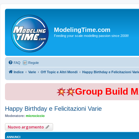
ModelingTime.com
Feeding your scale modelling passion since 2008!
FAQ
Regole
Indice
Varie
Off Topic e Altri Mondi
Happy Birthday e Felicitazioni Vari
Group Build 
Happy Birthday e Felicitazioni Varie
Moderatore:
microciccio
Nuovo argomento
ANNUNCI