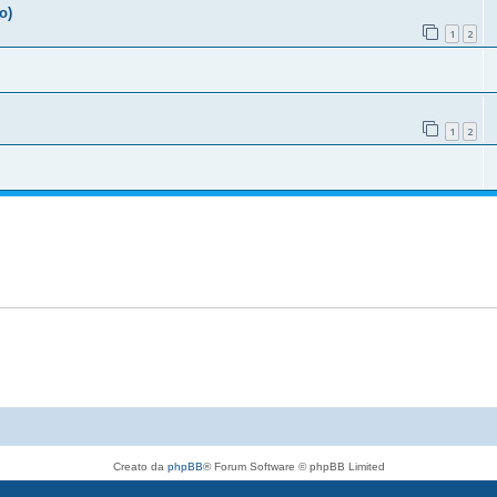
o)
1
2
1
2
Creato da
phpBB
® Forum Software © phpBB Limited
Traduzione Italiana
phpBB-Italia.it