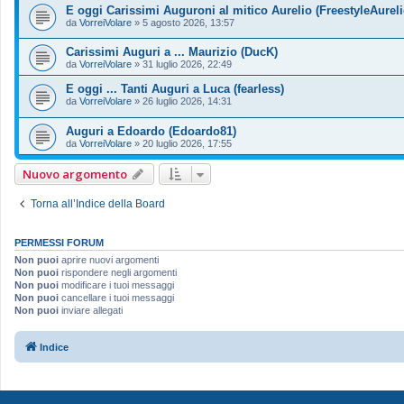
E oggi Carissimi Auguroni al mitico Aurelio (FreestyleAureli
da
VorreiVolare
»
5 agosto 2026, 13:57
Carissimi Auguri a ... Maurizio (DucK)
da
VorreiVolare
»
31 luglio 2026, 22:49
E oggi ... Tanti Auguri a Luca (fearless)
da
VorreiVolare
»
26 luglio 2026, 14:31
Auguri a Edoardo (Edoardo81)
da
VorreiVolare
»
20 luglio 2026, 17:55
Nuovo argomento
Torna all’Indice della Board
PERMESSI FORUM
Non puoi
aprire nuovi argomenti
Non puoi
rispondere negli argomenti
Non puoi
modificare i tuoi messaggi
Non puoi
cancellare i tuoi messaggi
Non puoi
inviare allegati
Indice