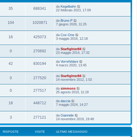
da
Kegelbahn
35
688341
22 febbraio 2023, 17:09
da
Bruno P
104
1020871
7 giugno 2026, 11:25
da
Cox-One
16
425073
3 maggio 2016, 12:18
da
Starfighter84
0
270692
23 maggio 2014, 17:32
da
VorreiVolare
42
830194
4 marzo 2020, 13:45
da
Starfighter84
0
277520
14 novembre 2012, 1:02
da
simmons
0
277517
25 agosto 2010, 11:18
da
daccia
18
448712
7 maggio 2024, 14:27
da
Giannide
3
277121
14 novembre 2019, 19:48
RISPOSTE
VISITE
ULTIMO MESSAGGIO