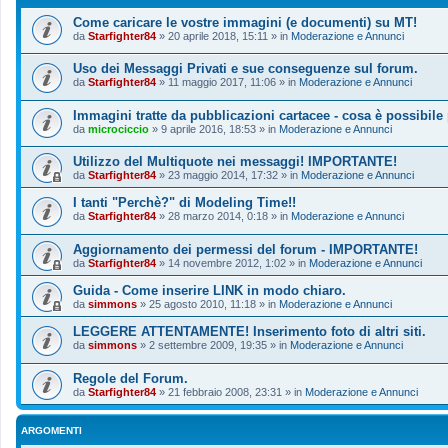
Come caricare le vostre immagini (e documenti) su MT!
da
Starfighter84
»
20 aprile 2018, 15:11
» in
Moderazione e Annunci
Uso dei Messaggi Privati e sue conseguenze sul forum.
da
Starfighter84
»
11 maggio 2017, 11:06
» in
Moderazione e Annunci
Immagini tratte da pubblicazioni cartacee - cosa è possibile
da
microciccio
»
9 aprile 2016, 18:53
» in
Moderazione e Annunci
Utilizzo del Multiquote nei messaggi! IMPORTANTE!
da
Starfighter84
»
23 maggio 2014, 17:32
» in
Moderazione e Annunci
I tanti "Perchè?" di Modeling Time!!
da
Starfighter84
»
28 marzo 2014, 0:18
» in
Moderazione e Annunci
Aggiornamento dei permessi del forum - IMPORTANTE!
da
Starfighter84
»
14 novembre 2012, 1:02
» in
Moderazione e Annunci
Guida - Come inserire LINK in modo chiaro.
da
simmons
»
25 agosto 2010, 11:18
» in
Moderazione e Annunci
LEGGERE ATTENTAMENTE! Inserimento foto di altri siti.
da
simmons
»
2 settembre 2009, 19:35
» in
Moderazione e Annunci
Regole del Forum.
da
Starfighter84
»
21 febbraio 2008, 23:31
» in
Moderazione e Annunci
ARGOMENTI