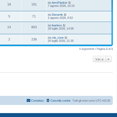
da
AeroFlanker
18
191
7 agosto 2026, 10:19
da
Dioramik
5
71
2 agosto 2026, 6:52
da
fearless
14
863
28 luglio 2026, 14:58
da
rob_zone
2
238
20 luglio 2026, 21:35
4 argomenti • Pagina
1
di
1
Vai a
Contattaci
Cancella cookie
Tutti gli orari sono
UTC+02:00