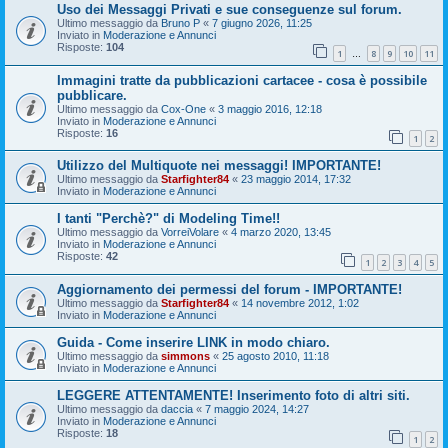
Uso dei Messaggi Privati e sue conseguenze sul forum.
Ultimo messaggio da
Bruno P
«
7 giugno 2026, 11:25
Inviato in
Moderazione e Annunci
Risposte:
104
1
8
9
10
11
…
Immagini tratte da pubblicazioni cartacee - cosa è possibile
pubblicare.
Ultimo messaggio da
Cox-One
«
3 maggio 2016, 12:18
Inviato in
Moderazione e Annunci
Risposte:
16
1
2
Utilizzo del Multiquote nei messaggi! IMPORTANTE!
Ultimo messaggio da
Starfighter84
«
23 maggio 2014, 17:32
Inviato in
Moderazione e Annunci
I tanti "Perchè?" di Modeling Time!!
Ultimo messaggio da
VorreiVolare
«
4 marzo 2020, 13:45
Inviato in
Moderazione e Annunci
Risposte:
42
1
2
3
4
5
Aggiornamento dei permessi del forum - IMPORTANTE!
Ultimo messaggio da
Starfighter84
«
14 novembre 2012, 1:02
Inviato in
Moderazione e Annunci
Guida - Come inserire LINK in modo chiaro.
Ultimo messaggio da
simmons
«
25 agosto 2010, 11:18
Inviato in
Moderazione e Annunci
LEGGERE ATTENTAMENTE! Inserimento foto di altri siti.
Ultimo messaggio da
daccia
«
7 maggio 2024, 14:27
Inviato in
Moderazione e Annunci
Risposte:
18
1
2