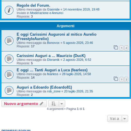
Regole del Forum.
Ultimo messaggio da
Giannide
«
14 novembre 2019, 19:48
Inviato in
Moderazione e Annunci
Risposte:
3
Argomenti
E oggi Carissimi Auguroni al mitico Aurelio
(FreestyleAurelio)
Ultimo messaggio da
Bonovox
«
5 agosto 2026, 23:46
Risposte:
17
1
2
Carissimi Auguri a ... Maurizio (DucK)
Ultimo messaggio da
Dioramik
«
2 agosto 2026, 6:52
Risposte:
5
E oggi ... Tanti Auguri a Luca (fearless)
Ultimo messaggio da
fearless
«
28 luglio 2026, 14:58
Risposte:
14
1
2
Auguri a Edoardo (Edoardo81)
Ultimo messaggio da
rob_zone
«
20 luglio 2026, 21:35
Risposte:
2
Nuovo argomento
4 argomenti • Pagina
1
di
1
Vai a
PERMESSI FORUM