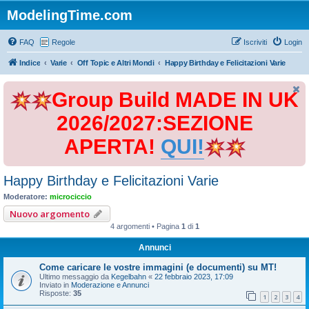
ModelingTime.com
FAQ
Regole
Iscriviti
Login
Indice
Varie
Off Topic e Altri Mondi
Happy Birthday e Felicitazioni Varie
Group Build MADE IN UK
2026/2027:SEZIONE
APERTA!
QUI!
Happy Birthday e Felicitazioni Varie
Moderatore:
microciccio
Nuovo argomento
4 argomenti • Pagina
1
di
1
Annunci
Come caricare le vostre immagini (e documenti) su MT!
Ultimo messaggio da
Kegelbahn
«
22 febbraio 2023, 17:09
Inviato in
Moderazione e Annunci
Risposte:
35
1
2
3
4