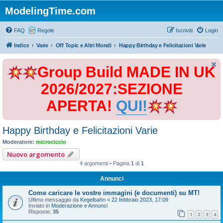
ModelingTime.com
FAQ
Regole
Iscriviti
Login
Indice
Varie
Off Topic e Altri Mondi
Happy Birthday e Felicitazioni Varie
Group Build MADE IN UK
2026/2027:SEZIONE
APERTA!
QUI!
Happy Birthday e Felicitazioni Varie
Moderatore:
microciccio
Nuovo argomento
4 argomenti • Pagina
1
di
1
Annunci
Come caricare le vostre immagini (e documenti) su MT!
Ultimo messaggio da
Kegelbahn
«
22 febbraio 2023, 17:09
Inviato in
Moderazione e Annunci
Risposte:
35
1
2
3
4