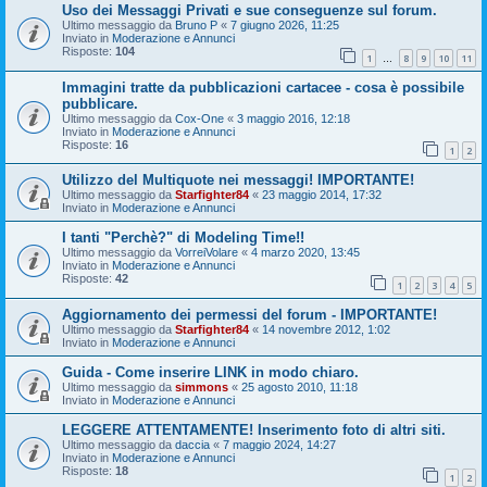
Uso dei Messaggi Privati e sue conseguenze sul forum.
Ultimo messaggio da
Bruno P
«
7 giugno 2026, 11:25
Inviato in
Moderazione e Annunci
Risposte:
104
1
8
9
10
11
…
Immagini tratte da pubblicazioni cartacee - cosa è possibile
pubblicare.
Ultimo messaggio da
Cox-One
«
3 maggio 2016, 12:18
Inviato in
Moderazione e Annunci
Risposte:
16
1
2
Utilizzo del Multiquote nei messaggi! IMPORTANTE!
Ultimo messaggio da
Starfighter84
«
23 maggio 2014, 17:32
Inviato in
Moderazione e Annunci
I tanti "Perchè?" di Modeling Time!!
Ultimo messaggio da
VorreiVolare
«
4 marzo 2020, 13:45
Inviato in
Moderazione e Annunci
Risposte:
42
1
2
3
4
5
Aggiornamento dei permessi del forum - IMPORTANTE!
Ultimo messaggio da
Starfighter84
«
14 novembre 2012, 1:02
Inviato in
Moderazione e Annunci
Guida - Come inserire LINK in modo chiaro.
Ultimo messaggio da
simmons
«
25 agosto 2010, 11:18
Inviato in
Moderazione e Annunci
LEGGERE ATTENTAMENTE! Inserimento foto di altri siti.
Ultimo messaggio da
daccia
«
7 maggio 2024, 14:27
Inviato in
Moderazione e Annunci
Risposte:
18
1
2