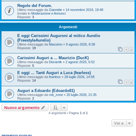
Regole del Forum.
Ultimo messaggio da
Giannide
«
14 novembre 2019, 19:48
Inviato in
Moderazione e Annunci
Risposte:
3
Argomenti
E oggi Carissimi Auguroni al mitico Aurelio
(FreestyleAurelio)
Ultimo messaggio da
Massimo
«
9 agosto 2026, 8:38
Risposte:
19
1
2
Carissimi Auguri a ... Maurizio (DucK)
Ultimo messaggio da
Dioramik
«
2 agosto 2026, 6:52
Risposte:
5
E oggi ... Tanti Auguri a Luca (fearless)
Ultimo messaggio da
fearless
«
28 luglio 2026, 14:58
Risposte:
14
1
2
Auguri a Edoardo (Edoardo81)
Ultimo messaggio da
rob_zone
«
20 luglio 2026, 21:35
Risposte:
2
Nuovo argomento
4 argomenti • Pagina
1
di
1
Vai a
PERMESSI FORUM