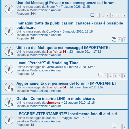
Uso dei Messaggi Privati e sue conseguenze sul forum.
Ultimo messaggio da
Bruno P
«
7 giugno 2026, 11:25
Inviato in
Moderazione e Annunci
Risposte:
104
1
8
9
10
11
…
Immagini tratte da pubblicazioni cartacee - cosa è possibile
pubblicare.
Ultimo messaggio da
Cox-One
«
3 maggio 2016, 12:18
Inviato in
Moderazione e Annunci
Risposte:
16
1
2
Utilizzo del Multiquote nei messaggi! IMPORTANTE!
Ultimo messaggio da
Starfighter84
«
23 maggio 2014, 17:32
Inviato in
Moderazione e Annunci
I tanti "Perchè?" di Modeling Time!!
Ultimo messaggio da
VorreiVolare
«
4 marzo 2020, 13:45
Inviato in
Moderazione e Annunci
Risposte:
42
1
2
3
4
5
Aggiornamento dei permessi del forum - IMPORTANTE!
Ultimo messaggio da
Starfighter84
«
14 novembre 2012, 1:02
Inviato in
Moderazione e Annunci
Guida - Come inserire LINK in modo chiaro.
Ultimo messaggio da
simmons
«
25 agosto 2010, 11:18
Inviato in
Moderazione e Annunci
LEGGERE ATTENTAMENTE! Inserimento foto di altri siti.
Ultimo messaggio da
daccia
«
7 maggio 2024, 14:27
Inviato in
Moderazione e Annunci
Risposte:
18
1
2