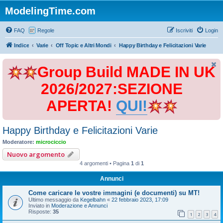
ModelingTime.com
FAQ
Regole
Iscriviti
Login
Indice
Varie
Off Topic e Altri Mondi
Happy Birthday e Felicitazioni Varie
Group Build MADE IN UK
2026/2027:SEZIONE
APERTA!
QUI!
Happy Birthday e Felicitazioni Varie
Moderatore:
microciccio
Nuovo argomento
4 argomenti • Pagina
1
di
1
Annunci
Come caricare le vostre immagini (e documenti) su MT!
Ultimo messaggio da
Kegelbahn
«
22 febbraio 2023, 17:09
Inviato in
Moderazione e Annunci
Risposte:
35
1
2
3
4