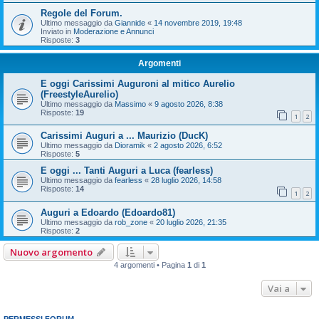
Regole del Forum.
Ultimo messaggio da
Giannide
«
14 novembre 2019, 19:48
Inviato in
Moderazione e Annunci
Risposte:
3
Argomenti
E oggi Carissimi Auguroni al mitico Aurelio
(FreestyleAurelio)
Ultimo messaggio da
Massimo
«
9 agosto 2026, 8:38
Risposte:
19
1
2
Carissimi Auguri a ... Maurizio (DucK)
Ultimo messaggio da
Dioramik
«
2 agosto 2026, 6:52
Risposte:
5
E oggi ... Tanti Auguri a Luca (fearless)
Ultimo messaggio da
fearless
«
28 luglio 2026, 14:58
Risposte:
14
1
2
Auguri a Edoardo (Edoardo81)
Ultimo messaggio da
rob_zone
«
20 luglio 2026, 21:35
Risposte:
2
Nuovo argomento
4 argomenti • Pagina
1
di
1
Vai a
PERMESSI FORUM