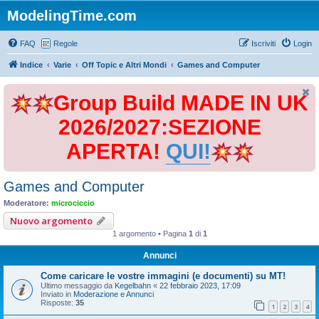
ModelingTime.com
FAQ
Regole
Iscriviti
Login
Indice
Varie
Off Topic e Altri Mondi
Games and Computer
Group Build MADE IN UK
2026/2027:SEZIONE
APERTA!
QUI!
Games and Computer
Moderatore:
microciccio
Nuovo argomento
1 argomento • Pagina
1
di
1
Annunci
Come caricare le vostre immagini (e documenti) su MT!
Ultimo messaggio da
Kegelbahn
«
22 febbraio 2023, 17:09
Inviato in
Moderazione e Annunci
Risposte:
35
1
2
3
4