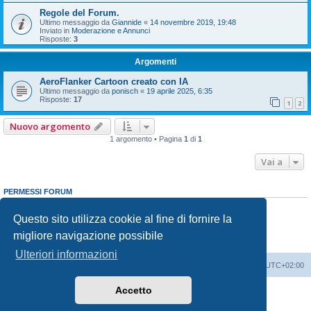
Regole del Forum.
Ultimo messaggio da
Giannide
«
14 novembre 2019, 19:48
Inviato in
Moderazione e Annunci
Risposte:
3
Argomenti
AeroFlanker Cartoon creato con IA
Ultimo messaggio da
ponisch
«
19 aprile 2025, 6:35
Risposte:
17
1
2
Nuovo argomento
1 argomento • Pagina
1
di
1
Vai a
PERMESSI FORUM
Non puoi
aprire nuovi argomenti
Non puoi
rispondere negli argomenti
Questo sito utilizza cookie al fine di fornire la
Non puoi
modificare i tuoi messaggi
migliore navigazione possibile
Non puoi
cancellare i tuoi messaggi
Non puoi
inviare allegati
Ulteriori informazioni
Indice
Contattaci
Cancella cookie
Tutti gli orari sono
UTC+02:00
Accetto
Creato da
phpBB
® Forum Software © phpBB Limited
Traduzione Italiana
phpBB-Italia.it