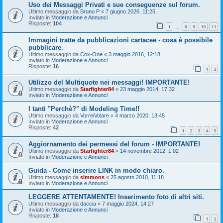
Uso dei Messaggi Privati e sue conseguenze sul forum.
Ultimo messaggio da
Bruno P
«
7 giugno 2026, 11:25
Inviato in
Moderazione e Annunci
Risposte:
104
1
8
9
10
11
…
Immagini tratte da pubblicazioni cartacee - cosa è possibile
pubblicare.
Ultimo messaggio da
Cox-One
«
3 maggio 2016, 12:18
Inviato in
Moderazione e Annunci
Risposte:
16
1
2
Utilizzo del Multiquote nei messaggi! IMPORTANTE!
Ultimo messaggio da
Starfighter84
«
23 maggio 2014, 17:32
Inviato in
Moderazione e Annunci
I tanti "Perchè?" di Modeling Time!!
Ultimo messaggio da
VorreiVolare
«
4 marzo 2020, 13:45
Inviato in
Moderazione e Annunci
Risposte:
42
1
2
3
4
5
Aggiornamento dei permessi del forum - IMPORTANTE!
Ultimo messaggio da
Starfighter84
«
14 novembre 2012, 1:02
Inviato in
Moderazione e Annunci
Guida - Come inserire LINK in modo chiaro.
Ultimo messaggio da
simmons
«
25 agosto 2010, 11:18
Inviato in
Moderazione e Annunci
LEGGERE ATTENTAMENTE! Inserimento foto di altri siti.
Ultimo messaggio da
daccia
«
7 maggio 2024, 14:27
Inviato in
Moderazione e Annunci
Risposte:
18
1
2