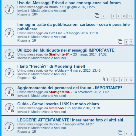
Uso dei Messaggi Privati e sue conseguenze sul forum.
Ultimo messaggio da
Bruno P
«
7 giugno 2026, 11:25
Inviato in
Moderazione e Annunci
Risposte:
104
1
8
9
10
11
…
Immagini tratte da pubblicazioni cartacee - cosa è possibile
pubblicare.
Ultimo messaggio da
Cox-One
«
3 maggio 2016, 12:18
Inviato in
Moderazione e Annunci
Risposte:
16
1
2
Utilizzo del Multiquote nei messaggi! IMPORTANTE!
Ultimo messaggio da
Starfighter84
«
23 maggio 2014, 17:32
Inviato in
Moderazione e Annunci
I tanti "Perchè?" di Modeling Time!!
Ultimo messaggio da
VorreiVolare
«
4 marzo 2020, 13:45
Inviato in
Moderazione e Annunci
Risposte:
42
1
2
3
4
5
Aggiornamento dei permessi del forum - IMPORTANTE!
Ultimo messaggio da
Starfighter84
«
14 novembre 2012, 1:02
Inviato in
Moderazione e Annunci
Guida - Come inserire LINK in modo chiaro.
Ultimo messaggio da
simmons
«
25 agosto 2010, 11:18
Inviato in
Moderazione e Annunci
LEGGERE ATTENTAMENTE! Inserimento foto di altri siti.
Ultimo messaggio da
daccia
«
7 maggio 2024, 14:27
Inviato in
Moderazione e Annunci
Risposte:
18
1
2