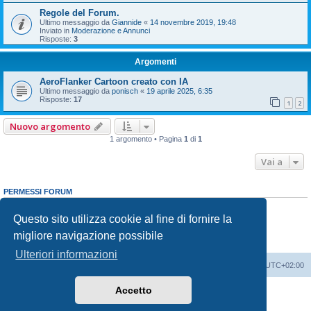
Regole del Forum.
Ultimo messaggio da
Giannide
«
14 novembre 2019, 19:48
Inviato in
Moderazione e Annunci
Risposte:
3
Argomenti
AeroFlanker Cartoon creato con IA
Ultimo messaggio da
ponisch
«
19 aprile 2025, 6:35
Risposte:
17
1
2
Nuovo argomento
1 argomento • Pagina
1
di
1
Vai a
PERMESSI FORUM
Non puoi
aprire nuovi argomenti
Non puoi
rispondere negli argomenti
Questo sito utilizza cookie al fine di fornire la
Non puoi
modificare i tuoi messaggi
migliore navigazione possibile
Non puoi
cancellare i tuoi messaggi
Non puoi
inviare allegati
Ulteriori informazioni
Indice
Contattaci
Cancella cookie
Tutti gli orari sono
UTC+02:00
Accetto
Creato da
phpBB
® Forum Software © phpBB Limited
Traduzione Italiana
phpBB-Italia.it