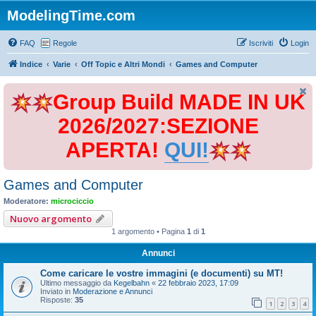
ModelingTime.com
FAQ
Regole
Iscriviti
Login
Indice
Varie
Off Topic e Altri Mondi
Games and Computer
Group Build MADE IN UK
2026/2027:SEZIONE
APERTA!
QUI!
Games and Computer
Moderatore:
microciccio
Nuovo argomento
1 argomento • Pagina
1
di
1
Annunci
Come caricare le vostre immagini (e documenti) su MT!
Ultimo messaggio da
Kegelbahn
«
22 febbraio 2023, 17:09
Inviato in
Moderazione e Annunci
Risposte:
35
1
2
3
4