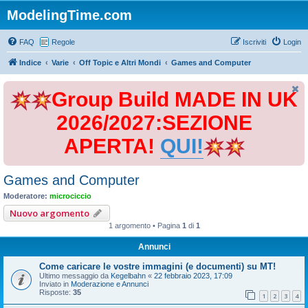
ModelingTime.com
FAQ
Regole
Iscriviti
Login
Indice
Varie
Off Topic e Altri Mondi
Games and Computer
Group Build MADE IN UK
2026/2027:SEZIONE
APERTA!
QUI!
Games and Computer
Moderatore:
microciccio
Nuovo argomento
1 argomento • Pagina
1
di
1
Annunci
Come caricare le vostre immagini (e documenti) su MT!
Ultimo messaggio da
Kegelbahn
«
22 febbraio 2023, 17:09
Inviato in
Moderazione e Annunci
Risposte:
35
1
2
3
4