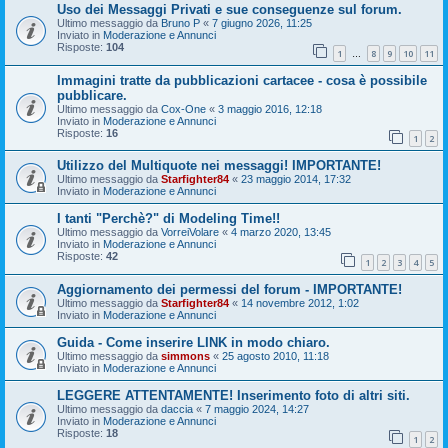
Uso dei Messaggi Privati e sue conseguenze sul forum.
Ultimo messaggio da
Bruno P
«
7 giugno 2026, 11:25
Inviato in
Moderazione e Annunci
Risposte:
104
1
8
9
10
11
…
Immagini tratte da pubblicazioni cartacee - cosa è possibile
pubblicare.
Ultimo messaggio da
Cox-One
«
3 maggio 2016, 12:18
Inviato in
Moderazione e Annunci
Risposte:
16
1
2
Utilizzo del Multiquote nei messaggi! IMPORTANTE!
Ultimo messaggio da
Starfighter84
«
23 maggio 2014, 17:32
Inviato in
Moderazione e Annunci
I tanti "Perchè?" di Modeling Time!!
Ultimo messaggio da
VorreiVolare
«
4 marzo 2020, 13:45
Inviato in
Moderazione e Annunci
Risposte:
42
1
2
3
4
5
Aggiornamento dei permessi del forum - IMPORTANTE!
Ultimo messaggio da
Starfighter84
«
14 novembre 2012, 1:02
Inviato in
Moderazione e Annunci
Guida - Come inserire LINK in modo chiaro.
Ultimo messaggio da
simmons
«
25 agosto 2010, 11:18
Inviato in
Moderazione e Annunci
LEGGERE ATTENTAMENTE! Inserimento foto di altri siti.
Ultimo messaggio da
daccia
«
7 maggio 2024, 14:27
Inviato in
Moderazione e Annunci
Risposte:
18
1
2