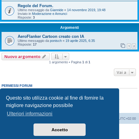
Regole del Forum.
Ultimo messaggio da
Giannide
«
14 novembre 2019, 19:48
Inviato in
Moderazione e Annunci
Risposte:
3
Argomenti
AeroFlanker Cartoon creato con IA
Ultimo messaggio da
ponisch
«
19 aprile 2025, 6:35
Risposte:
17
1
2
Nuovo argomento
1 argomento • Pagina
1
di
1
Vai a
PERMESSI FORUM
Non puoi
aprire nuovi argomenti
Non puoi
rispondere negli argomenti
Questo sito utilizza cookie al fine di fornire la
Non puoi
modificare i tuoi messaggi
migliore navigazione possibile
Non puoi
cancellare i tuoi messaggi
Non puoi
inviare allegati
Ulteriori informazioni
Indice
Contattaci
Cancella cookie
Tutti gli orari sono
UTC+02:00
Accetto
Creato da
phpBB
® Forum Software © phpBB Limited
Traduzione Italiana
phpBB-Italia.it