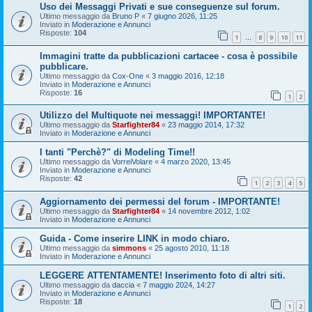
Uso dei Messaggi Privati e sue conseguenze sul forum.
Ultimo messaggio da
Bruno P
«
7 giugno 2026, 11:25
Inviato in
Moderazione e Annunci
Risposte:
104
1
8
9
10
11
…
Immagini tratte da pubblicazioni cartacee - cosa è possibile
pubblicare.
Ultimo messaggio da
Cox-One
«
3 maggio 2016, 12:18
Inviato in
Moderazione e Annunci
Risposte:
16
1
2
Utilizzo del Multiquote nei messaggi! IMPORTANTE!
Ultimo messaggio da
Starfighter84
«
23 maggio 2014, 17:32
Inviato in
Moderazione e Annunci
I tanti "Perchè?" di Modeling Time!!
Ultimo messaggio da
VorreiVolare
«
4 marzo 2020, 13:45
Inviato in
Moderazione e Annunci
Risposte:
42
1
2
3
4
5
Aggiornamento dei permessi del forum - IMPORTANTE!
Ultimo messaggio da
Starfighter84
«
14 novembre 2012, 1:02
Inviato in
Moderazione e Annunci
Guida - Come inserire LINK in modo chiaro.
Ultimo messaggio da
simmons
«
25 agosto 2010, 11:18
Inviato in
Moderazione e Annunci
LEGGERE ATTENTAMENTE! Inserimento foto di altri siti.
Ultimo messaggio da
daccia
«
7 maggio 2024, 14:27
Inviato in
Moderazione e Annunci
Risposte:
18
1
2