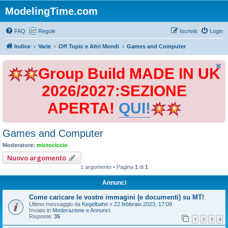
ModelingTime.com
FAQ
Regole
Iscriviti
Login
Indice
Varie
Off Topic e Altri Mondi
Games and Computer
Group Build MADE IN UK
2026/2027:SEZIONE
APERTA!
QUI!
Games and Computer
Moderatore:
microciccio
Nuovo argomento
1 argomento • Pagina
1
di
1
Annunci
Come caricare le vostre immagini (e documenti) su MT!
Ultimo messaggio da
Kegelbahn
«
22 febbraio 2023, 17:09
Inviato in
Moderazione e Annunci
Risposte:
35
1
2
3
4