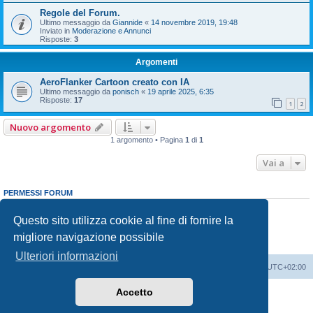
Regole del Forum.
Ultimo messaggio da
Giannide
«
14 novembre 2019, 19:48
Inviato in
Moderazione e Annunci
Risposte:
3
Argomenti
AeroFlanker Cartoon creato con IA
Ultimo messaggio da
ponisch
«
19 aprile 2025, 6:35
Risposte:
17
1
2
Nuovo argomento
1 argomento • Pagina
1
di
1
Vai a
PERMESSI FORUM
Non puoi
aprire nuovi argomenti
Non puoi
rispondere negli argomenti
Questo sito utilizza cookie al fine di fornire la
Non puoi
modificare i tuoi messaggi
migliore navigazione possibile
Non puoi
cancellare i tuoi messaggi
Non puoi
inviare allegati
Ulteriori informazioni
Indice
Contattaci
Cancella cookie
Tutti gli orari sono
UTC+02:00
Accetto
Creato da
phpBB
® Forum Software © phpBB Limited
Traduzione Italiana
phpBB-Italia.it