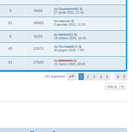
da
Geometrino82
9
9459
27 aprile 2021, 21:16
da
robycav
61
38963
2 gennaio 2021, 11:20
da
heinkel111
9
8159
19 ottobre 2020, 16:20
da
Picchiatello71
45
32873
30 giugno 2020, 7:00
da
simmons
41
27629
21 marzo 2020, 20:08
Pagina
1
di
8
1
2
3
4
5
8
P
182 argomenti
…
Vai a