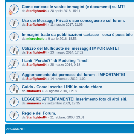
Come caricare le vostre immagini (e documenti) su MT!
da
Starfighter84
»
20 aprile 2018, 15:11
Uso dei Messaggi Privati e sue conseguenze sul forum.
da
Starfighter84
»
11 maggio 2017, 11:06
Immagini tratte da pubblicazioni cartacee - cosa è possibile
da
microciccio
»
9 aprile 2016, 18:53
Utilizzo del Multiquote nei messaggi! IMPORTANTE!
da
Starfighter84
»
23 maggio 2014, 17:32
I tanti "Perchè?" di Modeling Time!!
da
Starfighter84
»
28 marzo 2014, 0:18
Aggiornamento dei permessi del forum - IMPORTANTE!
da
Starfighter84
»
14 novembre 2012, 1:02
Guida - Come inserire LINK in modo chiaro.
da
simmons
»
25 agosto 2010, 11:18
LEGGERE ATTENTAMENTE! Inserimento foto di altri siti.
da
simmons
»
2 settembre 2009, 19:35
Regole del Forum.
da
Starfighter84
»
21 febbraio 2008, 23:31
ARGOMENTI