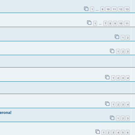
1
9
10
11
12
13
…
1
7
8
9
10
11
…
1
2
1
2
3
1
2
3
4
1
2
3
4
Verona!
1
2
3
1
2
3
4
5
6