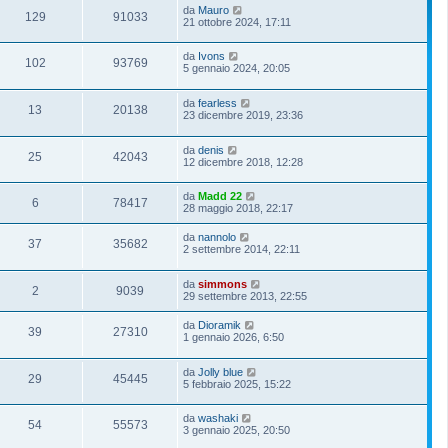
da
Mauro
129
91033
21 ottobre 2024, 17:11
da
Ivons
102
93769
5 gennaio 2024, 20:05
da
fearless
13
20138
23 dicembre 2019, 23:36
da
denis
25
42043
12 dicembre 2018, 12:28
da
Madd 22
6
78417
28 maggio 2018, 22:17
da
nannolo
37
35682
2 settembre 2014, 22:11
da
simmons
2
9039
29 settembre 2013, 22:55
da
Dioramik
39
27310
1 gennaio 2026, 6:50
da
Jolly blue
29
45445
5 febbraio 2025, 15:22
da
washaki
54
55573
3 gennaio 2025, 20:50