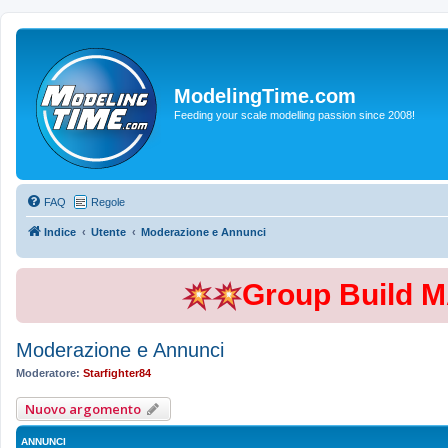
ModelingTime.com
Feeding your scale modelling passion since 2008!
FAQ
Regole
Indice
Utente
Moderazione e Annunci
Group Build 
Moderazione e Annunci
Moderatore:
Starfighter84
Nuovo argomento
ANNUNCI