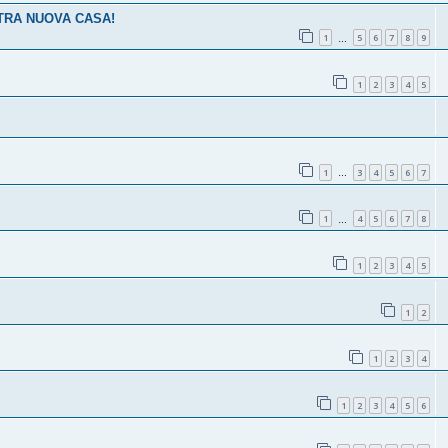
STRA NUOVA CASA!
1
5
6
7
8
9
…
1
2
3
4
5
1
3
4
5
6
7
…
1
4
5
6
7
8
…
1
2
3
4
5
1
2
1
2
3
4
1
2
3
4
5
6