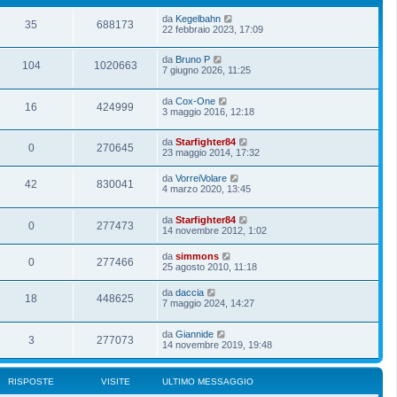
da
Kegelbahn
35
688173
22 febbraio 2023, 17:09
da
Bruno P
104
1020663
7 giugno 2026, 11:25
da
Cox-One
16
424999
3 maggio 2016, 12:18
da
Starfighter84
0
270645
23 maggio 2014, 17:32
da
VorreiVolare
42
830041
4 marzo 2020, 13:45
da
Starfighter84
0
277473
14 novembre 2012, 1:02
da
simmons
0
277466
25 agosto 2010, 11:18
da
daccia
18
448625
7 maggio 2024, 14:27
da
Giannide
3
277073
14 novembre 2019, 19:48
RISPOSTE
VISITE
ULTIMO MESSAGGIO