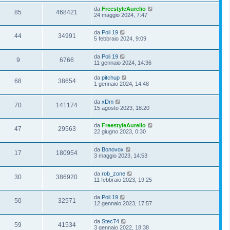
da
FreestyleAurelio
85
468421
24 maggio 2024, 7:47
da
Poli 19
44
34991
5 febbraio 2024, 9:09
da
Poli 19
9
6766
11 gennaio 2024, 14:36
da
pitchup
68
38654
1 gennaio 2024, 14:48
da
xDm
70
141174
15 agosto 2023, 18:20
da
FreestyleAurelio
47
29563
22 giugno 2023, 0:30
da
Bonovox
17
180954
3 maggio 2023, 14:53
da
rob_zone
30
386920
11 febbraio 2023, 19:25
da
Poli 19
50
32571
12 gennaio 2023, 17:57
da
Stec74
59
41534
3 gennaio 2022, 18:38