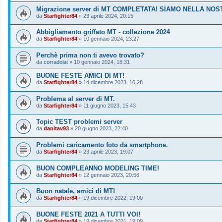
Migrazione server di MT COMPLETATA! SIAMO NELLA NO
da
Starfighter84
»
23 aprile 2024, 20:15
Abbigliamento griffato MT - collezione 2024
da
Starfighter84
»
10 gennaio 2024, 23:27
Perchè prima non ti avevo trovato?
da
corradolat
»
10 gennaio 2024, 18:31
BUONE FESTE AMICI DI MT!
da
Starfighter84
»
14 dicembre 2023, 10:28
Problema al server di MT.
da
Starfighter84
»
11 giugno 2023, 15:43
Topic TEST problemi server
da
danitav93
»
20 giugno 2023, 22:40
Problemi caricamento foto da smartphone.
da
Starfighter84
»
23 aprile 2023, 19:07
BUON COMPLEANNO MODELING TIME!
da
Starfighter84
»
12 gennaio 2023, 20:56
Buon natale, amici di MT!
da
Starfighter84
»
19 dicembre 2022, 19:00
BUONE FESTE 2021 A TUTTI VOI!
da
Starfighter84
»
19 dicembre 2021, 19:09