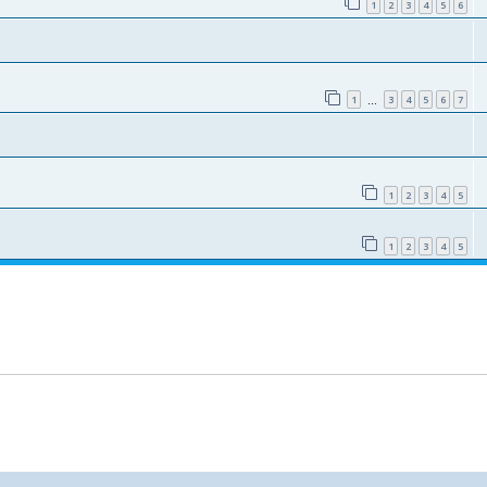
1
2
3
4
5
6
1
3
4
5
6
7
…
1
2
3
4
5
1
2
3
4
5