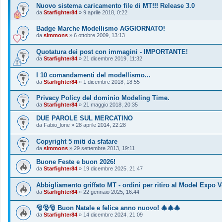
Nuovo sistema caricamento file di MT!!! Release 3.0
da
Starfighter84
»
9 aprile 2018, 0:22
Badge Marche Modellismo AGGIORNATO!
da
simmons
»
6 ottobre 2009, 13:13
Quotatura dei post con immagini - IMPORTANTE!
da
Starfighter84
»
21 dicembre 2019, 11:32
I 10 comandamenti del modellismo...
da
Starfighter84
»
1 dicembre 2018, 18:55
Privacy Policy del dominio Modeling Time.
da
Starfighter84
»
21 maggio 2018, 20:35
DUE PAROLE SUL MERCATINO
da
Fabio_lone
»
28 aprile 2014, 22:28
Copyright 5 miti da sfatare
da
simmons
»
29 settembre 2013, 19:11
Buone Feste e buon 2026!
da
Starfighter84
»
19 dicembre 2025, 21:47
Abbigliamento griffato MT - ordini per ritiro al Model Expo 
da
Starfighter84
»
22 gennaio 2025, 16:44
🎅🎅🎅 Buon Natale e felice anno nuovo! 🎄🎄🎄
da
Starfighter84
»
14 dicembre 2024, 21:09