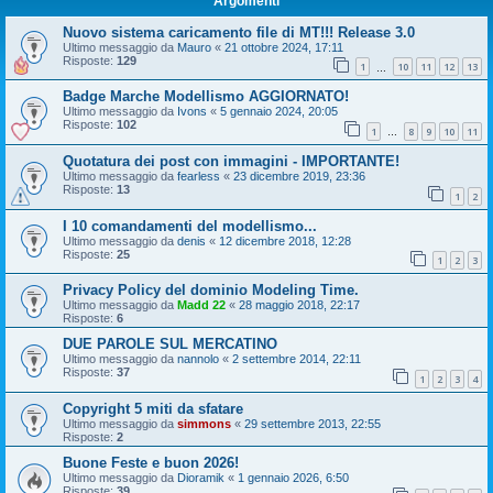
Argomenti
Nuovo sistema caricamento file di MT!!! Release 3.0
Ultimo messaggio da
Mauro
«
21 ottobre 2024, 17:11
Risposte:
129
1
10
11
12
13
…
Badge Marche Modellismo AGGIORNATO!
Ultimo messaggio da
Ivons
«
5 gennaio 2024, 20:05
Risposte:
102
1
8
9
10
11
…
Quotatura dei post con immagini - IMPORTANTE!
Ultimo messaggio da
fearless
«
23 dicembre 2019, 23:36
Risposte:
13
1
2
I 10 comandamenti del modellismo...
Ultimo messaggio da
denis
«
12 dicembre 2018, 12:28
Risposte:
25
1
2
3
Privacy Policy del dominio Modeling Time.
Ultimo messaggio da
Madd 22
«
28 maggio 2018, 22:17
Risposte:
6
DUE PAROLE SUL MERCATINO
Ultimo messaggio da
nannolo
«
2 settembre 2014, 22:11
Risposte:
37
1
2
3
4
Copyright 5 miti da sfatare
Ultimo messaggio da
simmons
«
29 settembre 2013, 22:55
Risposte:
2
Buone Feste e buon 2026!
Ultimo messaggio da
Dioramik
«
1 gennaio 2026, 6:50
Risposte:
39