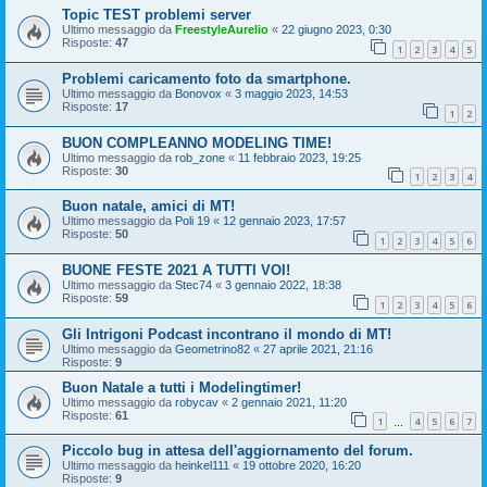
Topic TEST problemi server
Ultimo messaggio da
FreestyleAurelio
«
22 giugno 2023, 0:30
Risposte:
47
1
2
3
4
5
Problemi caricamento foto da smartphone.
Ultimo messaggio da
Bonovox
«
3 maggio 2023, 14:53
Risposte:
17
1
2
BUON COMPLEANNO MODELING TIME!
Ultimo messaggio da
rob_zone
«
11 febbraio 2023, 19:25
Risposte:
30
1
2
3
4
Buon natale, amici di MT!
Ultimo messaggio da
Poli 19
«
12 gennaio 2023, 17:57
Risposte:
50
1
2
3
4
5
6
BUONE FESTE 2021 A TUTTI VOI!
Ultimo messaggio da
Stec74
«
3 gennaio 2022, 18:38
Risposte:
59
1
2
3
4
5
6
Gli Intrigoni Podcast incontrano il mondo di MT!
Ultimo messaggio da
Geometrino82
«
27 aprile 2021, 21:16
Risposte:
9
Buon Natale a tutti i Modelingtimer!
Ultimo messaggio da
robycav
«
2 gennaio 2021, 11:20
Risposte:
61
1
4
5
6
7
…
Piccolo bug in attesa dell'aggiornamento del forum.
Ultimo messaggio da
heinkel111
«
19 ottobre 2020, 16:20
Risposte:
9