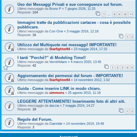
Uso dei Messaggi Privati e sue conseguenze sul forum.
Ultimo messaggio da
Bruno P
«
7 giugno 2026, 11:25
Risposte:
104
1
8
9
10
11
…
Immagini tratte da pubblicazioni cartacee - cosa è possibile
pubblicare.
Ultimo messaggio da
Cox-One
«
3 maggio 2016, 12:18
Risposte:
16
1
2
Utilizzo del Multiquote nei messaggi! IMPORTANTE!
Ultimo messaggio da
Starfighter84
«
23 maggio 2014, 17:32
I tanti "Perchè?" di Modeling Time!!
Ultimo messaggio da
VorreiVolare
«
4 marzo 2020, 13:45
Risposte:
42
1
2
3
4
5
Aggiornamento dei permessi del forum - IMPORTANTE!
Ultimo messaggio da
Starfighter84
«
14 novembre 2012, 1:02
Guida - Come inserire LINK in modo chiaro.
Ultimo messaggio da
simmons
«
25 agosto 2010, 11:18
LEGGERE ATTENTAMENTE! Inserimento foto di altri siti.
Ultimo messaggio da
daccia
«
7 maggio 2024, 14:27
Risposte:
18
1
2
Regole del Forum.
Ultimo messaggio da
Giannide
«
14 novembre 2019, 19:48
Risposte:
3