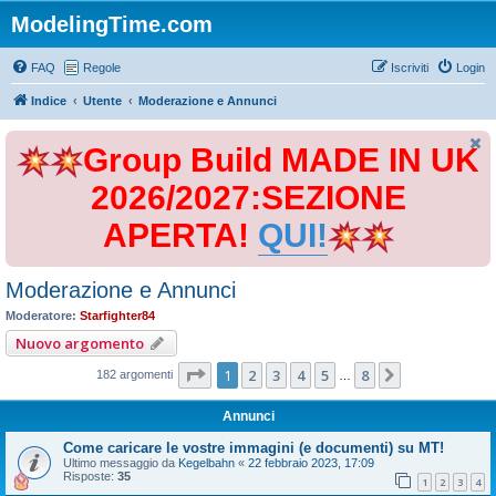
ModelingTime.com
FAQ
Regole
Iscriviti
Login
Indice
Utente
Moderazione e Annunci
Group Build MADE IN UK
2026/2027:SEZIONE
APERTA!
QUI!
Moderazione e Annunci
Moderatore:
Starfighter84
Nuovo argomento
Pagina
1
di
8
1
2
3
4
5
8
Prossimo
182 argomenti
…
Annunci
Come caricare le vostre immagini (e documenti) su MT!
Ultimo messaggio da
Kegelbahn
«
22 febbraio 2023, 17:09
Risposte:
35
1
2
3
4