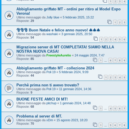
1
2
3
4
Abbigliamento griffato MT - ordini per ritiro al Model Expo
Verona!
Ultimo messaggio da
Jolly blue
«
5 febbraio 2025, 15:22
Risposte:
29
1
2
3
🎅🎅🎅 Buon Natale e felice anno nuovo! 🎄🎄🎄
Ultimo messaggio da
washaki
«
3 gennaio 2025, 20:50
Risposte:
54
1
2
3
4
5
6
Migrazione server di MT COMPLETATA! SIAMO NELLA
NOSTRA NUOVA CASA!
Ultimo messaggio da
FreestyleAurelio
«
24 maggio 2024, 7:47
Risposte:
85
1
6
7
8
9
…
Abbigliamento griffato MT - collezione 2024
Ultimo messaggio da
Poli 19
«
5 febbraio 2024, 9:09
Risposte:
44
1
2
3
4
5
Perchè prima non ti avevo trovato?
Ultimo messaggio da
Poli 19
«
11 gennaio 2024, 14:36
Risposte:
9
BUONE FESTE AMICI DI MT!
Ultimo messaggio da
pitchup
«
1 gennaio 2024, 14:48
Risposte:
68
1
4
5
6
7
…
Problema al server di MT.
Ultimo messaggio da
xDm
«
15 agosto 2023, 18:20
Risposte:
70
1
5
6
7
8
…