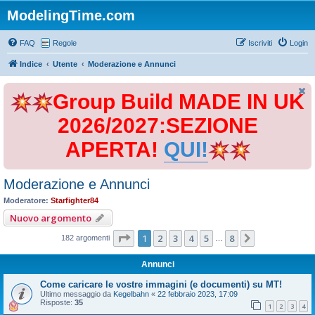
ModelingTime.com
FAQ
Regole
Iscriviti
Login
Indice
Utente
Moderazione e Annunci
Group Build MADE IN UK
2026/2027:SEZIONE
APERTA!
QUI!
Moderazione e Annunci
Moderatore:
Starfighter84
Nuovo argomento
Pagina
1
di
8
1
2
3
4
5
8
Prossimo
182 argomenti
…
Annunci
Come caricare le vostre immagini (e documenti) su MT!
Ultimo messaggio da
Kegelbahn
«
22 febbraio 2023, 17:09
Risposte:
35
1
2
3
4