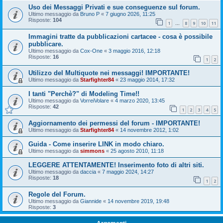
Uso dei Messaggi Privati e sue conseguenze sul forum.
Ultimo messaggio da
Bruno P
«
7 giugno 2026, 11:25
Risposte:
104
1
8
9
10
11
…
Immagini tratte da pubblicazioni cartacee - cosa è possibile
pubblicare.
Ultimo messaggio da
Cox-One
«
3 maggio 2016, 12:18
Risposte:
16
1
2
Utilizzo del Multiquote nei messaggi! IMPORTANTE!
Ultimo messaggio da
Starfighter84
«
23 maggio 2014, 17:32
I tanti "Perchè?" di Modeling Time!!
Ultimo messaggio da
VorreiVolare
«
4 marzo 2020, 13:45
Risposte:
42
1
2
3
4
5
Aggiornamento dei permessi del forum - IMPORTANTE!
Ultimo messaggio da
Starfighter84
«
14 novembre 2012, 1:02
Guida - Come inserire LINK in modo chiaro.
Ultimo messaggio da
simmons
«
25 agosto 2010, 11:18
LEGGERE ATTENTAMENTE! Inserimento foto di altri siti.
Ultimo messaggio da
daccia
«
7 maggio 2024, 14:27
Risposte:
18
1
2
Regole del Forum.
Ultimo messaggio da
Giannide
«
14 novembre 2019, 19:48
Risposte:
3