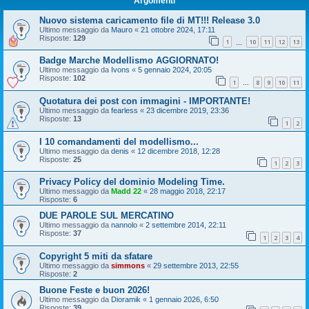
Argomenti
Nuovo sistema caricamento file di MT!!! Release 3.0
Ultimo messaggio da
Mauro
«
21 ottobre 2024, 17:11
Risposte:
129
1
10
11
12
13
…
Badge Marche Modellismo AGGIORNATO!
Ultimo messaggio da
Ivons
«
5 gennaio 2024, 20:05
Risposte:
102
1
8
9
10
11
…
Quotatura dei post con immagini - IMPORTANTE!
Ultimo messaggio da
fearless
«
23 dicembre 2019, 23:36
Risposte:
13
1
2
I 10 comandamenti del modellismo...
Ultimo messaggio da
denis
«
12 dicembre 2018, 12:28
Risposte:
25
1
2
3
Privacy Policy del dominio Modeling Time.
Ultimo messaggio da
Madd 22
«
28 maggio 2018, 22:17
Risposte:
6
DUE PAROLE SUL MERCATINO
Ultimo messaggio da
nannolo
«
2 settembre 2014, 22:11
Risposte:
37
1
2
3
4
Copyright 5 miti da sfatare
Ultimo messaggio da
simmons
«
29 settembre 2013, 22:55
Risposte:
2
Buone Feste e buon 2026!
Ultimo messaggio da
Dioramik
«
1 gennaio 2026, 6:50
Risposte:
39