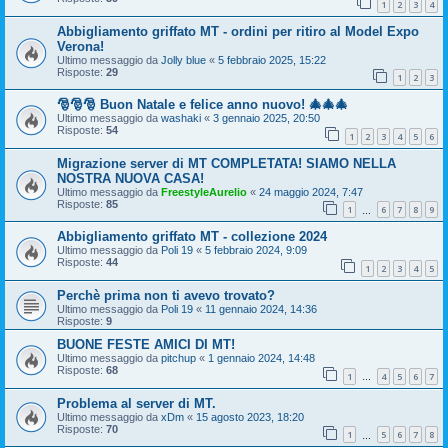
1
2
3
4
Abbigliamento griffato MT - ordini per ritiro al Model Expo
Verona!
Ultimo messaggio da
Jolly blue
«
5 febbraio 2025, 15:22
Risposte:
29
1
2
3
🎅🎅🎅 Buon Natale e felice anno nuovo! 🎄🎄🎄
Ultimo messaggio da
washaki
«
3 gennaio 2025, 20:50
Risposte:
54
1
2
3
4
5
6
Migrazione server di MT COMPLETATA! SIAMO NELLA
NOSTRA NUOVA CASA!
Ultimo messaggio da
FreestyleAurelio
«
24 maggio 2024, 7:47
Risposte:
85
1
6
7
8
9
…
Abbigliamento griffato MT - collezione 2024
Ultimo messaggio da
Poli 19
«
5 febbraio 2024, 9:09
Risposte:
44
1
2
3
4
5
Perchè prima non ti avevo trovato?
Ultimo messaggio da
Poli 19
«
11 gennaio 2024, 14:36
Risposte:
9
BUONE FESTE AMICI DI MT!
Ultimo messaggio da
pitchup
«
1 gennaio 2024, 14:48
Risposte:
68
1
4
5
6
7
…
Problema al server di MT.
Ultimo messaggio da
xDm
«
15 agosto 2023, 18:20
Risposte:
70
1
5
6
7
8
…