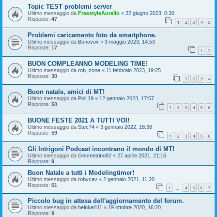
Topic TEST problemi server
Ultimo messaggio da
FreestyleAurelio
«
22 giugno 2023, 0:30
Risposte:
47
1
2
3
4
5
Problemi caricamento foto da smartphone.
Ultimo messaggio da
Bonovox
«
3 maggio 2023, 14:53
Risposte:
17
1
2
BUON COMPLEANNO MODELING TIME!
Ultimo messaggio da
rob_zone
«
11 febbraio 2023, 19:25
Risposte:
30
1
2
3
4
Buon natale, amici di MT!
Ultimo messaggio da
Poli 19
«
12 gennaio 2023, 17:57
Risposte:
50
1
2
3
4
5
6
BUONE FESTE 2021 A TUTTI VOI!
Ultimo messaggio da
Stec74
«
3 gennaio 2022, 18:38
Risposte:
59
1
2
3
4
5
6
Gli Intrigoni Podcast incontrano il mondo di MT!
Ultimo messaggio da
Geometrino82
«
27 aprile 2021, 21:16
Risposte:
9
Buon Natale a tutti i Modelingtimer!
Ultimo messaggio da
robycav
«
2 gennaio 2021, 11:20
Risposte:
61
1
4
5
6
7
…
Piccolo bug in attesa dell'aggiornamento del forum.
Ultimo messaggio da
heinkel111
«
19 ottobre 2020, 16:20
Risposte:
9