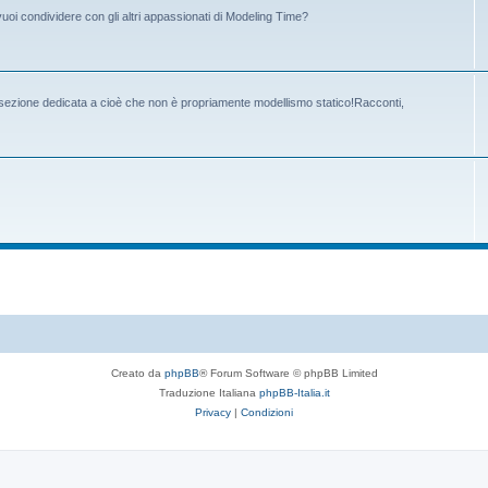
vuoi condividere con gli altri appassionati di Modeling Time?
la sezione dedicata a cioè che non è propriamente modellismo statico!Racconti,
Creato da
phpBB
® Forum Software © phpBB Limited
Traduzione Italiana
phpBB-Italia.it
Privacy
|
Condizioni