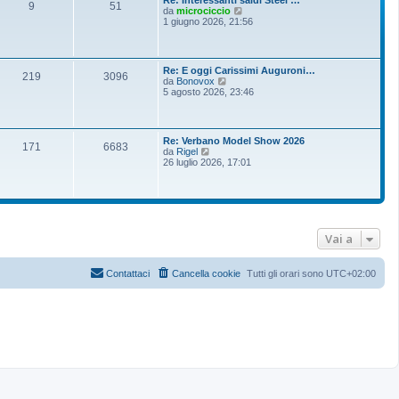
Re: Interessanti saldi Steel …
9
51
V
da
microciccio
e
1 giugno 2026, 21:56
d
i
u
l
Re: E oggi Carissimi Auguroni…
t
219
3096
V
da
Bonovox
i
e
5 agosto 2026, 23:46
m
d
o
i
m
u
e
l
s
Re: Verbano Model Show 2026
t
171
6683
s
V
da
Rigel
i
a
e
26 luglio 2026, 17:01
m
g
d
o
g
i
m
i
u
e
o
l
s
t
s
i
a
m
Vai a
g
o
g
m
i
e
o
Contattaci
Cancella cookie
Tutti gli orari sono
UTC+02:00
s
s
a
g
g
i
o