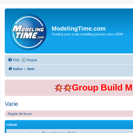
ModelingTime.com
Feeding your scale modelling passion since 2008!
FAQ
Regole
Indice
Varie
Group Build 
Varie
Regole del forum
FORUM