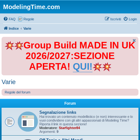
ModelingTime.com
FAQ
Regole
Iscriviti
Login
Indice
Varie
Group Build MADE IN UK
2026/2027:SEZIONE
APERTA!
QUI!
Varie
Regole del forum
Forum
Segnalazione links
Hai trovato un contenuto modellistico (e non) interessante e lo
vuoi condividere con gli altri appassionati di Modeling Time?
Riporta il link in questa sezione!
Moderatore:
Starfighter84
Argomenti:
9